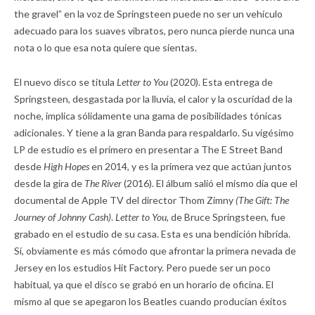
the gravel” en la voz de Springsteen puede no ser un vehículo
adecuado para los suaves vibratos, pero nunca pierde nunca una
nota o lo que esa nota quiere que sientas.
El nuevo disco se titula
Letter to You
(2020). Esta entrega de
Springsteen, desgastada por la lluvia, el calor y la oscuridad de la
noche, implica sólidamente una gama de posibilidades tónicas
adicionales. Y tiene a la gran Banda para respaldarlo. Su vigésimo
LP de estudio es el primero en presentar a The E Street Band
desde
High Hopes
en 2014, y es la primera vez que actúan juntos
desde la gira de
The River
(2016). El álbum salió el mismo día que el
documental de Apple TV del director Thom Zimny
(The Gift: The
Journey of Johnny Cash)
.
Letter to You,
de Bruce Springsteen, fue
grabado en el estudio de su casa. Esta es una bendición híbrida.
Sí, obviamente es más cómodo que afrontar la primera nevada de
Jersey en los estudios Hit Factory. Pero puede ser un poco
habitual, ya que el disco se grabó en un horario de oficina. El
mismo al que se apegaron los Beatles cuando producían éxitos