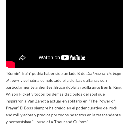
“Burnin’ Train” podría haber sido un lado B de
Darkness on the Edge
of Town,
y se habría completado el ciclo. Las guitarras son
particularmente ardientes. Bruce dobla la rodilla ante Ben E. King,
Wilson Picket y todos los demás discípulos del soul que
inspiraron a Van Zandt a actuar en solitario en “The Power of
Prayer”. El Boss siempre ha creído en el poder curativo del rock
and roll, y adora y predica por todos nosotros en la trascendente
y hermosísima “House of a Thousand Guitars”.