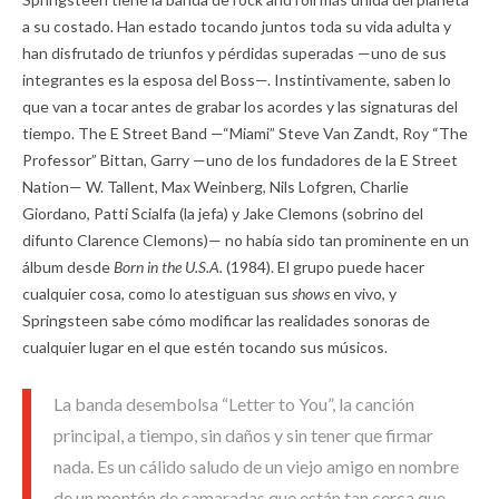
a su costado. Han estado tocando juntos toda su vida adulta y
han disfrutado de triunfos y pérdidas superadas —uno de sus
integrantes es la esposa del Boss—. Instintivamente, saben lo
que van a tocar antes de grabar los acordes y las signaturas del
tiempo. The E Street Band —“Miami” Steve Van Zandt, Roy “The
Professor” Bittan, Garry —uno de los fundadores de la E Street
Nation— W. Tallent, Max Weinberg, Nils Lofgren, Charlie
Giordano, Patti Scialfa (la jefa) y Jake Clemons (sobrino del
difunto Clarence Clemons)— no había sido tan prominente en un
álbum desde
Born in the U.S.A
.
(1984). El grupo puede hacer
cualquier cosa, como lo atestiguan sus
shows
en vivo, y
Springsteen sabe cómo modificar las realidades sonoras de
cualquier lugar en el que estén tocando sus músicos.
La banda desembolsa “Letter to You”, la canción
principal, a tiempo, sin daños y sin tener que firmar
nada. Es un cálido saludo de un viejo amigo en nombre
de un montón de camaradas que están tan cerca que