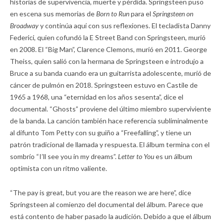
historias de supervivencia, muerte y pérdida. Springsteen puso
en escena sus memorias de
Born to Run
para el
Springsteen on
Broadway
y continúa aquí con sus reflexiones. El tecladista Danny
Federici, quien cofundó la E Street Band con Springsteen, murió
en 2008. El “Big Man”, Clarence Clemons, murió en 2011. George
Theiss, quien salió con la hermana de Springsteen e introdujo a
Bruce a su banda cuando era un guitarrista adolescente, murió de
cáncer de pulmón en 2018. Springsteen estuvo en Castile de
1965 a 1968, una “eternidad en los años sesenta”, dice el
documental. “Ghosts” proviene del último miembro superviviente
de la banda. La canción también hace referencia subliminalmente
al difunto Tom Petty con su guiño a “Freefalling”, y tiene un
patrón tradicional de llamada y respuesta. El álbum termina con el
sombrío “I’ll see you in my dreams”.
Letter to You
es un álbum
optimista con un ritmo valiente.
“The pay is great, but you are the reason we are here”, dice
Springsteen al comienzo del documental del álbum. Parece que
está contento de haber pasado la audición. Debido a que el álbum