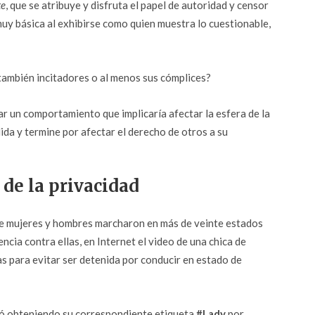
te
, que se atribuye y disfruta el papel de autoridad y censor
muy básica al exhibirse como quien muestra lo cuestionable,
también incitadores o al menos sus cómplices?
r un comportamiento que implicaría afectar la esfera de la
ida y termine por afectar el derecho de otros a su
 de la privacidad
 de mujeres y hombres marcharon en más de veinte estados
encia contra ellas, en Internet el video de una chica de
s para evitar ser detenida por conducir en estado de
inó obteniendo su correspondiente etiqueta
#Lady
por