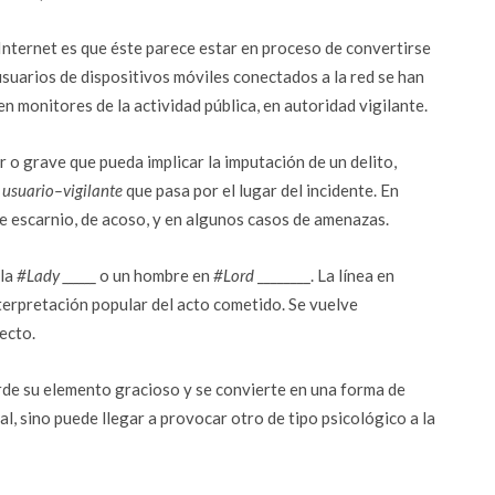
n Internet es que éste parece estar en proceso de convertirse
suarios de dispositivos móviles conectados a la red se han
 monitores de la actividad pública, en autoridad vigilante.
o grave que pueda implicar la imputación de un delito,
n
usuario–vigilante
que pasa por el lugar del incidente. En
e escarnio, de acoso, y en algunos casos de amenazas.
 la
#Lady ______
o un hombre en
#Lord
­­­________. La línea en
terpretación popular del acto cometido. Se vuelve
ecto.
rde su elemento gracioso y se convierte en una forma de
, sino puede llegar a provocar otro de tipo psicológico a la