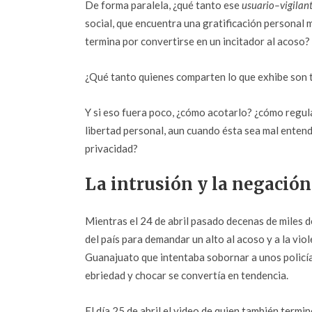
De forma paralela, ¿qué tanto ese
usuario–vigilan
social, que encuentra una gratificación personal 
termina por convertirse en un incitador al acoso?
¿Qué tanto quienes comparten lo que exhibe son 
Y si eso fuera poco, ¿cómo acotarlo? ¿cómo regula
libertad personal, aun cuando ésta sea mal entend
privacidad?
La intrusión y la negación
Mientras el 24 de abril pasado decenas de miles
del país para demandar un alto al acoso y a la viol
Guanajuato que intentaba sobornar a unos policía
ebriedad y chocar se convertía en tendencia.
El día 25 de abril el video de quien también term