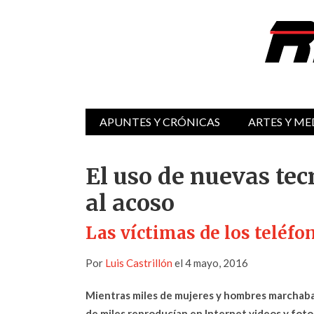
APUNTES Y CRÓNICAS
ARTES Y ME
El uso de nuevas tec
al acoso
Las víctimas de los teléfo
Por
Luis Castrillón
el 4 mayo, 2016
Mientras miles de mujeres y hombres marchaban
de miles reproducían en Internet videos y fot