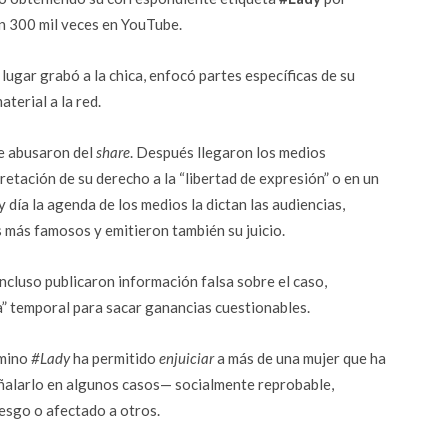
ón 300 mil veces en YouTube.
 lugar grabó a la chica, enfocó partes específicas de su
terial a la red.
ue abusaron del
share
. Después llegaron los medios
etación de su derecho a la “libertad de expresión” o en un
día la agenda de los medios la dictan las audiencias,
s más famosos y emitieron también su juicio.
 incluso publicaron información falsa sobre el caso,
a” temporal para sacar ganancias cuestionables.
rmino
#Lady
ha permitido
enjuiciar
a más de una mujer que ha
eñalarlo en algunos casos— socialmente reprobable,
iesgo o afectado a otros.