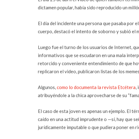
dictamen popular, había sido reproducido un mill
El día del incidente una persona que pasaba por el
cuerpo, destacó el intento de soborno y subió el ma
Luego fue el turno de los usuarios de Internet, q
informativos que se escudaron en una mala interpr
retorcido y conveniente entendimiento de que hoy 
replicaron el video, publicaron listas de los meme
Algunos,
como lo documenta la revista Etcétera
,
atribuyéndole a la chica aprovecharse de su “fam
El caso de esta joven es apenas un ejemplo. El té
caído en una actitud imprudente o —sí, hay que s
jurídicamente imputable o que pudiera poner en r