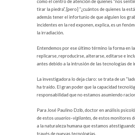
como el centro de atención de quienes “nos sentim
tirar la piedra”, [pero] “¿cuántos de quienes la e
además tener el infortunio de que alguien los grab
incidentes en la red exponen, explica, es un fenóm
la irradiación.
Entendemos por ese último término la forma en la
replicarse, reproducirse, alterarse, editarse e i
antes debido a la intrusión de las tecnologías de 
La investigadora lo deja claro: se trata de un “lad
ha traído. El gran poder que la capacidad tecnoló
responsabilidad que no estamos asumiendo racio
Para José Paulino Dzib, doctor en análisis psicoló
de estos
usuarios–vigilantes,
de estos monitores de
a la naturaleza humana que estamos atestiguando
través de nuevas tecnologías.