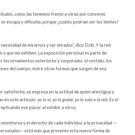
titudes, como las tenemos frente a otras por convenio
se escapa y dificulta, porque ¿cuáles podrían ser los límites?
necesidad de mirarnos y ser mirados”, dice Dzib. Y la red
ir o que me exhiban
. La exposición personal es parte de
s los ornamentos exteriores y corporales: el vestido, los
aciones del cuerpo, entre otras formas que surgen de esa
er satisfecha, se expresa en la actitud de quien atestigua y
n en este artículo:
yo lo vi, yo lo grabé, yo lo subí a la red
. Es el
replicando ese placer al exhibir a otros.
n monitorea y el derecho de cada individuo a la privacidad —
Personales— está más que presente esta nueva forma de