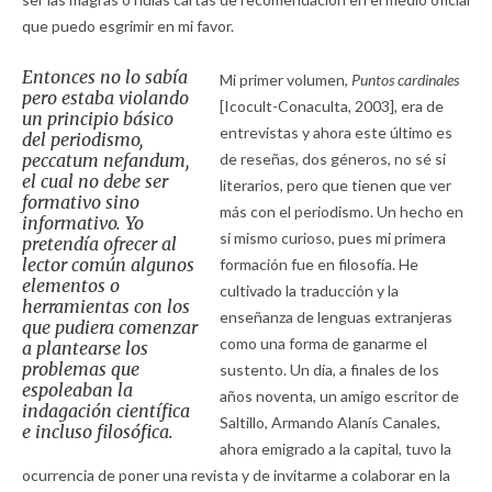
que puedo esgrimir en mi favor.
Entonces no lo sabía
Mi primer volumen,
Puntos cardinales
pero estaba violando
[Icocult-Conaculta, 2003], era de
un principio básico
entrevistas y ahora este último es
del periodismo,
peccatum nefandum,
de reseñas, dos géneros, no sé si
el cual no debe ser
literarios, pero que tienen que ver
formativo sino
más con el periodismo. Un hecho en
informativo. Yo
sí mismo curioso, pues mi primera
pretendía ofrecer al
lector común algunos
formación fue en filosofía. He
elementos o
cultivado la traducción y la
herramientas con los
enseñanza de lenguas extranjeras
que pudiera comenzar
como una forma de ganarme el
a plantearse los
problemas que
sustento. Un día, a finales de los
espoleaban la
años noventa, un amigo escritor de
indagación científica
Saltillo, Armando Alanís Canales,
e incluso filosófica.
ahora emigrado a la capital, tuvo la
ocurrencia de poner una revista y de invitarme a colaborar en la