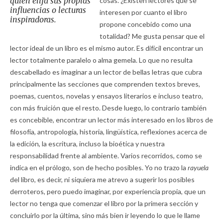
quien elija sus propias
cosas. ¿Existen lectores que se
influencias o lecturas
interesen por cuanto el libro
inspiradoras.
propone concebido como una
totalidad? Me gusta pensar que el
lector ideal de un libro es el mismo autor. Es difícil encontrar un
lector totalmente paralelo o alma gemela. Lo que no resulta
descabellado es imaginar a un lector de bellas letras que cubra
principalmente las secciones que comprenden textos breves,
poemas, cuentos, novelas y ensayos literarios e incluso teatro,
con más fruición que el resto. Desde luego, lo contrario también
es concebible, encontrar un lector más interesado en los libros de
filosofía, antropología, historia, lingüística, reflexiones acerca de
la edición, la escritura, incluso la bioética y nuestra
responsabilidad frente al ambiente. Varios recorridos, como se
indica en el prólogo, son de hecho posibles. Yo no trazo la
rayuela
del libro, es decir, ni siquiera me atrevo a sugerir los posibles
derroteros, pero puedo imaginar, por experiencia propia, que un
lector no tenga que comenzar el libro por la primera sección y
concluirlo por la última, sino más bien ir leyendo lo que le llame