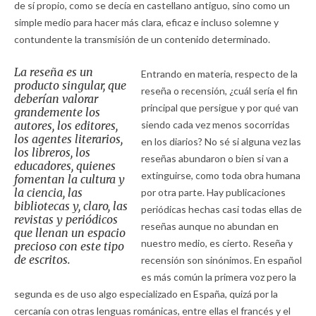
de sí propio, como se decía en castellano antiguo, sino como un
simple medio para hacer más clara, eficaz e incluso solemne y
contundente la transmisión de un contenido determinado.
La reseña es un
Entrando en materia, respecto de la
producto singular, que
reseña o recensión, ¿cuál sería el fin
deberían valorar
principal que persigue y por qué van
grandemente los
autores, los editores,
siendo cada vez menos socorridas
los agentes literarios,
en los diarios? No sé si alguna vez las
los libreros, los
reseñas abundaron o bien si van a
educadores, quienes
extinguirse, como toda obra humana
fomentan la cultura y
la ciencia, las
por otra parte. Hay publicaciones
bibliotecas y, claro, las
periódicas hechas casi todas ellas de
revistas y periódicos
reseñas aunque no abundan en
que llenan un espacio
nuestro medio, es cierto. Reseña y
precioso con este tipo
de escritos.
recensión son sinónimos. En español
es más común la primera voz pero la
segunda es de uso algo especializado en España, quizá por la
cercanía con otras lenguas románicas, entre ellas el francés y el