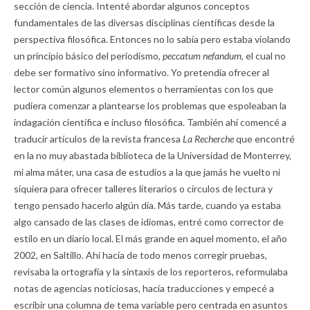
sección de ciencia. Intenté abordar algunos conceptos
fundamentales de las diversas disciplinas científicas desde la
perspectiva filosófica. Entonces no lo sabía pero estaba violando
un principio básico del periodismo,
peccatum nefandum,
el cual no
debe ser formativo sino informativo. Yo pretendía ofrecer al
lector común algunos elementos o herramientas con los que
pudiera comenzar a plantearse los problemas que espoleaban la
indagación científica e incluso filosófica. También ahí comencé a
traducir artículos de la revista francesa
La Recherche
que encontré
en la no muy abastada biblioteca de la Universidad de Monterrey,
mi alma máter, una casa de estudios a la que jamás he vuelto ni
siquiera para ofrecer talleres literarios o círculos de lectura y
tengo pensado hacerlo algún día. Más tarde, cuando ya estaba
algo cansado de las clases de idiomas, entré como corrector de
estilo en un diario local. El más grande en aquel momento, el año
2002, en Saltillo. Ahí hacía de todo menos corregir pruebas,
revisaba la ortografía y la sintaxis de los reporteros, reformulaba
notas de agencias noticiosas, hacía traducciones y empecé a
escribir una columna de tema variable pero centrada en asuntos