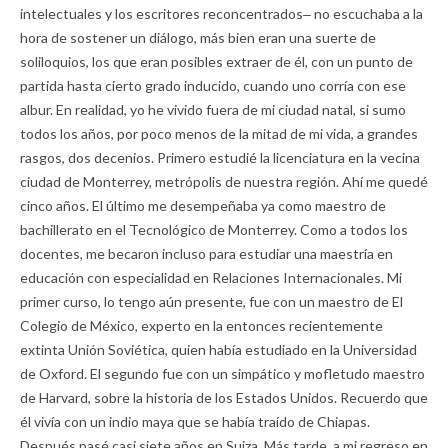
intelectuales y los escritores reconcentrados‒ no escuchaba a la
hora de sostener un diálogo, más bien eran una suerte de
soliloquios, los que eran posibles extraer de él, con un punto de
partida hasta cierto grado inducido, cuando uno corría con ese
albur. En realidad, yo he vivido fuera de mi ciudad natal, si sumo
todos los años, por poco menos de la mitad de mi vida, a grandes
rasgos, dos decenios. Primero estudié la licenciatura en la vecina
ciudad de Monterrey, metrópolis de nuestra región. Ahí me quedé
cinco años. El último me desempeñaba ya como maestro de
bachillerato en el Tecnológico de Monterrey. Como a todos los
docentes, me becaron incluso para estudiar una maestría en
educación con especialidad en Relaciones Internacionales. Mi
primer curso, lo tengo aún presente, fue con un maestro de El
Colegio de México, experto en la entonces recientemente
extinta Unión Soviética, quien había estudiado en la Universidad
de Oxford. El segundo fue con un simpático y mofletudo maestro
de Harvard, sobre la historia de los Estados Unidos. Recuerdo que
él vivía con un indio maya que se había traído de Chiapas.
Después pasé casi siete años en Suiza. Más tarde, a mi regreso en