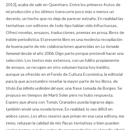
2013], acaba de salir en Querétaro. Entre los primeros frutos de
mi producción y los últimos transcurre poco más o menos un
decenio, un hecho que no deja de parecer extraño. En realidad las
tentativas con editores de todo tipo habían sido infructuosas.
Ofrecí novelas, ensayos, traducciones, poemas en prosa, libros de
índole periodística. El presente libro es una modesta recopilación
de buena parte de mis colaboraciones aparecidas en
La Jornada
Semanal
desde el año 2006. Digo parte porque pretendí hacer una
selección. Los textos más extensos, con un hálito propiamente
de ensayo, se recogen en otro volumen hasta hoy inédito,
aunque ya ofrecido en el Fondo de Cultura Económica, la editorial
para la que acostumbro reseñar la mayor parte de los libros, de
título
Esa infinita urdimbre del ayer,
una frase tomada de Borges. Se
propuso en tiempos de Martí Soler pero no hubo respuesta.
Espero que ahora con Tomás Granados pueda lograrse algo;
también envié una novela breve. En realidad, lo veo difícil en
ambos casos. Los altos raseros que privan en esa casa editora, me
temo, rebasan la calidad de mis flacas tentativas o bien pueden
ser las magras o nulas cartas de recomendación en el medio oficial