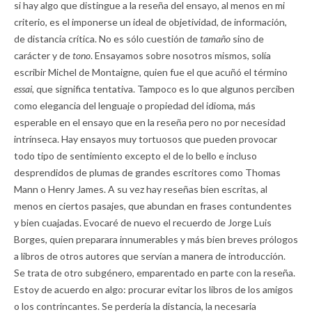
si hay algo que distingue a la reseña del ensayo, al menos en mi
criterio, es el imponerse un ideal de objetividad, de información,
de distancia crítica. No es sólo cuestión de
tamaño
sino de
carácter y de
tono
. Ensayamos sobre nosotros mismos, solía
escribir Michel de Montaigne, quien fue el que acuñó el término
essai,
que significa tentativa. Tampoco es lo que algunos perciben
como elegancia del lenguaje o propiedad del idioma, más
esperable en el ensayo que en la reseña pero no por necesidad
intrínseca. Hay ensayos muy tortuosos que pueden provocar
todo tipo de sentimiento excepto el de lo bello e incluso
desprendidos de plumas de grandes escritores como Thomas
Mann o Henry James. A su vez hay reseñas bien escritas, al
menos en ciertos pasajes, que abundan en frases contundentes
y bien cuajadas. Evocaré de nuevo el recuerdo de Jorge Luis
Borges, quien preparara innumerables y más bien breves prólogos
a libros de otros autores que servían a manera de introducción.
Se trata de otro subgénero, emparentado en parte con la reseña.
Estoy de acuerdo en algo: procurar evitar los libros de los amigos
o los contrincantes. Se perdería la distancia, la necesaria