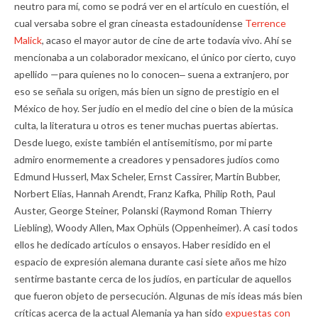
neutro para mí, como se podrá ver en el artículo en cuestión, el
cual versaba sobre el gran cineasta estadounidense
Terrence
Malick
, acaso el mayor autor de cine de arte todavía vivo. Ahí se
mencionaba a un colaborador mexicano, el único por cierto, cuyo
apellido —para quienes no lo conocen‒ suena a extranjero, por
eso se señala su origen, más bien un signo de prestigio en el
México de hoy. Ser judío en el medio del cine o bien de la música
culta, la literatura u otros es tener muchas puertas abiertas.
Desde luego, existe también el antisemitismo, por mi parte
admiro enormemente a creadores y pensadores judíos como
Edmund Husserl, Max Scheler, Ernst Cassirer, Martin Bubber,
Norbert Elias, Hannah Arendt, Franz Kafka, Philip Roth, Paul
Auster, George Steiner, Polanski (Raymond Roman Thierry
Liebling), Woody Allen, Max Ophüls (Oppenheimer). A casi todos
ellos he dedicado artículos o ensayos. Haber residido en el
espacio de expresión alemana durante casi siete años me hizo
sentirme bastante cerca de los judíos, en particular de aquellos
que fueron objeto de persecución. Algunas de mis ideas más bien
críticas acerca de la actual Alemania ya han sido
expuestas con