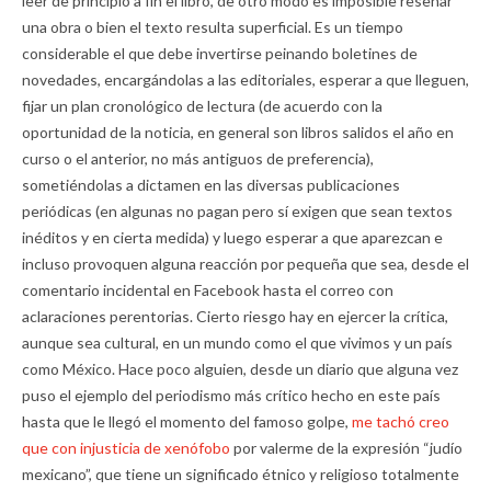
leer de principio a fin el libro, de otro modo es imposible reseñar
una obra o bien el texto resulta superficial. Es un tiempo
considerable el que debe invertirse peinando boletines de
novedades, encargándolas a las editoriales, esperar a que lleguen,
fijar un plan cronológico de lectura (de acuerdo con la
oportunidad de la noticia, en general son libros salidos el año en
curso o el anterior, no más antiguos de preferencia),
sometiéndolas a dictamen en las diversas publicaciones
periódicas (en algunas no pagan pero sí exigen que sean textos
inéditos y en cierta medida) y luego esperar a que aparezcan e
incluso provoquen alguna reacción por pequeña que sea, desde el
comentario incidental en Facebook hasta el correo con
aclaraciones perentorias. Cierto riesgo hay en ejercer la crítica,
aunque sea cultural, en un mundo como el que vivimos y un país
como México. Hace poco alguien, desde un diario que alguna vez
puso el ejemplo del periodismo más crítico hecho en este país
hasta que le llegó el momento del famoso golpe,
me tachó creo
que con injusticia de xenófobo
por valerme de la expresión “judío
mexicano”, que tiene un significado étnico y religioso totalmente