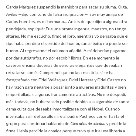
García Márquez suspendió la maniobra para sacar su pluma. Oiga,
Avilés —dijo con tono de falsa indignación—, soy muy amigo de
Carlos Fuentes, es mi hermano… Antes de que dijera alguna otra
pendejada, expliqué: Fue una broma ingenua, maestro, no tengo
altares. No me escuchó, firmó el libro, mientras yo pensaba que el
tipo había perdido el sentido del humor, tanto éxito no puede ser
bueno. Al regresarme el volumen añadió: A mí deberían pagarme
por dar autógrafos, no por escribir libros. En ese momento le
cayeron encima docenas de señoras elegantes que deseaban
retratarse con él. Comprendí que no las resistiría, si se ha
fotografiado con Fidel Velázquez, Fidel Herrera y Fidel Castro no
hay razón para negarse a posar junto a mujeres maduritas y bien
emperifolladas, algunas francamente atractivas. No me despedí,
más todavía, no hubiera sido posible debido a la algarabía de tanta
dama culta que deseaba inmortalizarse con el Nobel. Cuando
intentaba salir del barullo miré al padre Pacheco correr hasta el
grupo para continuar hablando de
Cien años de soledad
y pedirle la
firma. Había perdido la comida porque tuvo que ir a una librería a