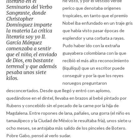
literario en el
he visto, y por el vestido verde
Seminario del Verbo
perico que denotaba orígenes
Sangrante, donde
tropicales, en tanto que el premio
Christopher
Nobel iba enfundado en un traje gris
Domínguez imparte
la materia
La crítica
que había visto pasar épocas de
literaria soy yo II
.
esplendor y una corbata a rayas.
García Márquez
Pudo haber ido con la extraña
comenzaba a sentir
guayabera colombiana con la que
que el niño, el enviado
de Dios, era bastante
recibió el más alto reconocimiento
terrenal y que además
(liquiliqui) que un escritor puede
pesaba unos siete
conseguir y por la que los reyes
kilos.
noruegos preguntaron
desconcertados. Desde que llegó y entró con aplomo,
quedándose en el dintel, llevaba en brazos al bebé pintado por
Rubens y concebido sin el pecado de la carne por la hija de
Magdalena. Entre ropones de lana, pañales, una gorra (el niño es
tamaulipeco y la Ciudad de México le resultaba fría), unos siete u
ocho meses, se antojaba más salido de los pinceles de Botero.
Pobre Gabo, pensé al verlo sudar.