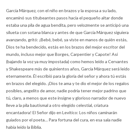
García Márquez, con el niño en brazos y la esposa a su lado,
encaminó sus titubeantes pasos hacia el pequeño altar donde
estaba una pila de agua bendita, pero velozmente se anticipó una
silueta con sotana blanca y antes de que García Márquez siguiera
avanzando, gritó: ¡Bebé, bebé, ya viste en manos de quién estás,
Dios te ha bendecido, estás en los brazos del mejor escritor del
mundo, incluso mejor que Borges, Carpentier y Capote! Así
(bajando la voz ya muy impostada) como hemos leído a Cervantes
y Shakespeare más de quinientos años, García Márquez será leído
eternamente. Él escribió para la gloria del señor y ahora tú estás
en brazos del elegido. ¡Dios te ama y te dio el mejor de los regalos
posibles, angelito de amor, nadie podría tener mejor padrino que
tú, claro, a menos que este insigne y glorioso narrador de nuevo
lleve a la pila bautismal a otro elegido celestial, criatura
encantadora! El Señor dijo en Levítico: Los niños caminarán
guiados por el poeta… Para fortuna del cura, en esa sala nadie
había leído la Biblia.