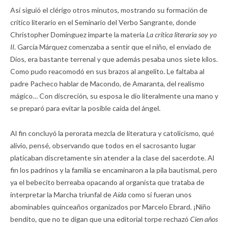
Así siguió el clérigo otros minutos, mostrando su formación de
crítico literario en el Seminario del Verbo Sangrante, donde
Christopher Domínguez imparte la materia
La crítica literaria soy yo
II
. García Márquez comenzaba a sentir que el niño, el enviado de
Dios, era bastante terrenal y que además pesaba unos siete kilos.
Como pudo reacomodó en sus brazos al angelito. Le faltaba al
padre Pacheco hablar de Macondo, de Amaranta, del realismo
mágico… Con discreción, su esposa le dio literalmente una mano y
se preparó para evitar la posible caída del ángel.
Al fin concluyó la perorata mezcla de literatura y catolicismo, qué
alivio, pensé, observando que todos en el sacrosanto lugar
platicaban discretamente sin atender a la clase del sacerdote. Al
fin los padrinos y la familia se encaminaron a la pila bautismal, pero
ya el bebecito berreaba opacando al organista que trataba de
interpretar la Marcha triunfal de
Aída
como si fueran unos
abominables quinceaños organizados por Marcelo Ebrard. ¡Niño
bendito, que no te digan que una editorial torpe rechazó
Cien años