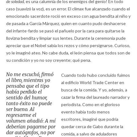
de soledad,
es una calumnia de los enemigos del genio! En todo
caso (suavizó la voz), es un error. El clímax fue alcanzado cuando el
emocionado sacerdote roció en exceso con agua bendita al niño y
de pasada a García Márquez, quien en cuanto pudo deshacerse
del infante-fardo se pasó el pañuelo por la cara para quitarse la
llovizna bendita y limpiar sus lentes. Durante la ceremonia pude
apreciar que el Nobel sabía los rezos y cómo persignarse. Curioso,
yo le imaginé ateo. No cabe duda, el león piensa que todos son de
su condición y yo no soy creyente; qué pena.
No me escuchó, firmó
Cuando todo hubo concluido fuimos
el libro, mientras yo
al edificio World Trade Center en
pensaba que el tipo
busca de la comida. Y yo, además, a
había perdido el
sentido del humor,
cazar la firma del laureado narrador y
tanto éxito no puede
periodista. Como en el glorioso
ser bueno. Al
evento había todo menos
regresarme el
escritores, imaginé que podría
volumen añadió: A mí
deberían pagarme por
quedar cerca de Gabo durante la
dar autógrafos, no por
comida, a salvo de aduladores