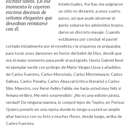
escribir libros. En ese
intelectuales. Así fue, me asignaron
momento le cayeron
un sitio no distante, a unos cuatro
encima docenas de
señoras elegantes que
pasos, así que pude observar al
deseaban retratarse
genio sobarse los adoloridos brazos,
con él.
darse un discreto masaje. Cuando
estábamos por concluir el pastel
cortado inicialmente por el novelista y la orquesta se preparaba
para tocar unos danzones en honor del bebé de Dios, decidí que
era el mejor momento para pedir el autógrafo. Hasta Gabriel llevé
mi ejemplar verde con prólogo de Mario Vargas Llosa y añadidos
de Carlos Fuentes, Carlos Monsiváis, Carlos Montemayor, Carlos
Salinas, Carlos Peralta, Carlos Abascal (crítico literario) y Carlos
Slim. Maestro, soy René Avilés Fabila, me haría usted muy feliz si
firmara mi libro. Me miró sorprendido: ¿No es una edición pirata,
verdad? De ninguna manera, lo compré lejos de Tepito, en Perisur.
Quiero ponerlo en una repisa donde le tengo a usted un amplio
altar barroco con su foto y muchas flores, desde luego, arriba de
Carlos Fuentes.