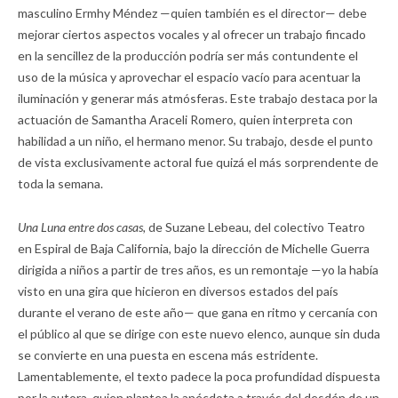
masculino Ermhy Méndez —quien también es el director— debe
mejorar ciertos aspectos vocales y al ofrecer un trabajo fincado
en la sencillez de la producción podría ser más contundente el
uso de la música y aprovechar el espacio vacío para acentuar la
iluminación y generar más atmósferas. Este trabajo destaca por la
actuación de Samantha Araceli Romero, quien interpreta con
habilidad a un niño, el hermano menor. Su trabajo, desde el punto
de vista exclusivamente
actoral fue quizá el más sorprendente de
toda la semana.
Una Luna entre dos casas,
de Suzane Lebeau, del colectivo Teatro
en Espiral de Baja California, bajo la dirección de Michelle Guerra
dirigida a niños a partir de tres años, es un remontaje —yo la había
visto en una gira que hicieron en diversos estados del país
durante el verano de este año— que gana en ritmo y cercanía con
el público al que se dirige con este nuevo elenco, aunque sin duda
se convierte en una puesta en escena más estridente.
Lamentablemente, el texto padece la poca profundidad dispuesta
por la autora, quien plantea la anécdota a través del desdén de un