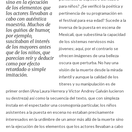
sino en la ejecución
para niños? ¿Se verificó la poética y
de los elementos que
los actores llevaban a
pertinencia de su programación en
cabo con auténtica
el festival para esa edad? Sucede a la
maestría. Muchos de
inversa de la puesta en escena de
los guiños de humor,
Mexicali, que subestima la capacidad
por ejemplo,
suscitaban el interés
de los sistemas nerviosos más
de los mayores antes
jóvenes; aquí, por el contrario se
que de los niños, que
ofrecen imágenes de una belleza
parecían reír y deducir
oscura que perturba. No hay una
como por efecto
retardado o simple
visión de la muerte desde la mirada
imitación.
infantil y aunque la calidad de los
títeres y su manipulación es de
primer orden (Ana Laura Herrera y Víctor Andrey Galván lucieron
su destreza) así como la secuencia del texto, que con simpleza
instala en el espectador una cosmogonía particular, los niños
asistentes a la puesta en escena no estaban precisamente
interesados en la urdimbre de un amor más allá de la muerte sino
en la ejecución de los elementos que los actores llevaban a cabo