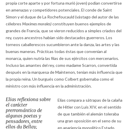
propia corte aparte y por fortuna murió joven) podían convertirse
en amenazas y competidores potenciales. El conde de Saint
Simon y el duque de La Rochefoucauld (vástago del autor de las
célebres
Maximes morales)
constituyen buenos ejemplos de
grandes de Francia, que se vieron reducidos a simples criados del
rey, cuyos ancestros habían sido destacados guerreros. Los
torneos caballerescos sucumbieron ante la danza, las artes y las
buenas maneras. Prácticas todas éstas que convenían al
monarca, quien nutría las filas de sus ejércitos con mercenarios.
Incluso las amantes del rey, como madame Scarron, convertida
después en la marquesa de Maintenon, tenían más influencia que
la propia reina. Un burgués como Colbert gobernaba como el
ministro con más influencia en la administración.
Elias reflexiona sobre
Elias compara a sátrapas de la calaña
el carácter
de Hitler con Luis XIV, en el sentido
prerromántico de
de que también el alemán toleraba
algunos poetas y
pensadores, entre
una gran oposición en el seno de su
ellos du Bellay,
en apariencia monolítico Estado,