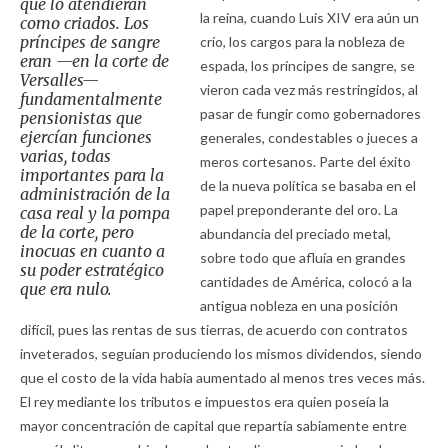
que lo atendieran
la reina, cuando Luis XIV era aún un
como criados. Los
príncipes de sangre
crío, los cargos para la nobleza de
eran —en la corte de
espada, los príncipes de sangre, se
Versalles—
vieron cada vez más restringidos, al
fundamentalmente
pasar de fungir como gobernadores
pensionistas que
ejercían funciones
generales, condestables o jueces a
varias, todas
meros cortesanos. Parte del éxito
importantes para la
de la nueva política se basaba en el
administración de la
papel preponderante del oro. La
casa real y la pompa
de la corte, pero
abundancia del preciado metal,
inocuas en cuanto a
sobre todo que afluía en grandes
su poder estratégico
cantidades de América, colocó a la
que era nulo.
antigua nobleza en una posición
difícil, pues las rentas de sus tierras, de acuerdo con contratos
inveterados, seguían produciendo los mismos dividendos, siendo
que el costo de la vida había aumentado al menos tres veces más.
El rey mediante los tributos e impuestos era quien poseía la
mayor concentración de capital que repartía sabiamente entre