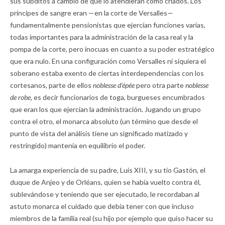
sus súbditos a cambio de que lo atendieran como criados. Los
príncipes de sangre eran —en la corte de Versalles—
fundamentalmente pensionistas que ejercían funciones varias,
todas importantes para la administración de la casa real y la
pompa de la corte, pero inocuas en cuanto a su poder estratégico
que era nulo. En una configuración como Versalles ni siquiera el
soberano estaba exento de ciertas interdependencias con los
cortesanos, parte de ellos
noblesse d’épée
pero otra parte
noblesse
de robe,
es decir funcionarios de toga, burgueses encumbrados
que eran los que ejercían la administración. Jugando un grupo
contra el otro, el monarca absoluto (un término que desde el
punto de vista del análisis tiene un significado matizado y
restringido) mantenía en equilibrio el poder.
La amarga experiencia de su padre, Luis XIII, y su tío Gastón, el
duque de Anjeo y de Orléans, quien se había vuelto contra él,
sublevándose y teniendo que ser ejecutado, le recordaban al
astuto monarca el cuidado que debía tener con que incluso
miembros de la familia real (su hijo por ejemplo que quiso hacer su