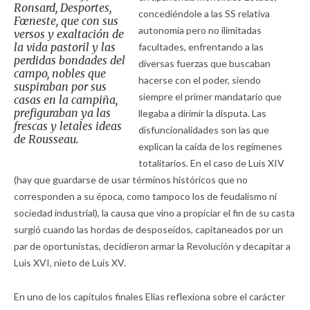
Ronsard, Desportes,
concediéndole a las SS relativa
Fœneste, que con sus
autonomía pero no ilimitadas
versos y exaltación de
la vida pastoril y las
facultades, enfrentando a las
perdidas bondades del
diversas fuerzas que buscaban
campo, nobles que
hacerse con el poder, siendo
suspiraban por sus
siempre el primer mandatario que
casas en la campiña,
prefiguraban ya las
llegaba a dirimir la disputa. Las
frescas y letales ideas
disfuncionalidades son las que
de Rousseau.
explican la caída de los regímenes
totalitarios. En el caso de Luis XIV
(hay que guardarse de usar términos históricos que no
corresponden a su época, como tampoco los de feudalismo ni
sociedad industrial), la causa que vino a propiciar el fin de su casta
surgió cuando las hordas de desposeídos, capitaneados por un
par de oportunistas, decidieron armar la Revolución y decapitar a
Luis XVI, nieto de Luis XV.
En uno de los capítulos finales Elias reflexiona sobre el carácter