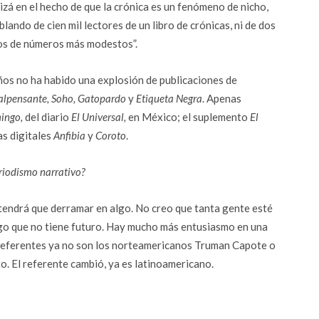
izá en el hecho de que la crónica es un fenómeno de nicho,
ando de cien mil lectores de un libro de crónicas, ni de dos
os de números más modestos”.
ños no ha habido una explosión de publicaciones de
alpensante,
Soho,
Gatopardo
y
Etiqueta Negra
. Apenas
ingo,
del diario
El Universal,
en México; el suplemento
El
as digitales
Anfibia
y
Coroto
.
riodismo narrativo?
endrá que derramar en algo. No creo que tanta gente esté
lgo que no tiene futuro. Hay mucho más entusiasmo en una
s referentes ya no son los norteamericanos Truman Capote o
o. El referente cambió, ya es latinoamericano.