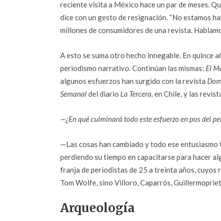
reciente visita a México hace un par de meses. Qu
dice con un gesto de resignación. “No estamos habl
millones de consumidores de una revista. Hablam
A esto se suma otro hecho innegable. En quince a
periodismo narrativo. Continúan las mismas:
El M
algunos esfuerzos han surgido con la revista
Dom
Semanal
del diario
La Tercera,
en Chile, y las revist
—¿En qué culminará todo este esfuerzo en pos del pe
—Las cosas han cambiado y todo ese entusiasmo t
perdiendo su tiempo en capacitarse para hacer a
franja de periodistas de 25 a treinta años, cuyo
Tom Wolfe, sino Villoro, Caparrós, Guillermopriet
Arqueología