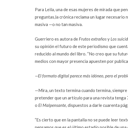
Para Leila, una de esas mujeres de mirada que pe
preguntas,la crónica reclama un lugar necesario no
masiva —o no tan masiva.
Guerriero es autora de
Frutos extraños
y
Los suici
su opinión el futuro de este periodismo que cuen
reducido al mundo del libro. “No creo que su futur
medios con mayor presencia apuesten por publica
—El formato digital parece más idóneo, pero el proble
—Mira, un texto termina cuando termina, siempr
pretender que un artículo para una revista tenga 
o
El Malpensante,
dispuestos a darle cuarenta pág
”Es cierto que en la pantalla no se puede leer tex
pensamos que es el último estadío posible de una 