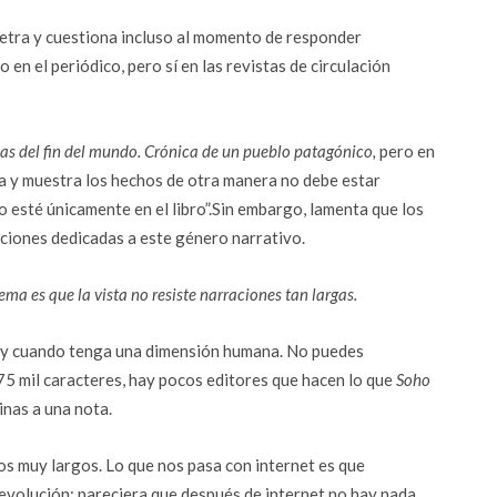
netra y cuestiona incluso al momento de responder
 en el periódico, pero sí en las revistas de circulación
das del fin del mundo. Crónica de un pueblo patagónico,
pero en
ta y muestra los hechos de otra manera no debe estar
o esté únicamente en el libro”.Sin embargo, lamenta que los
ciones dedicadas a este género narrativo.
ma es que la vista no resiste narraciones tan largas.
e y cuando tenga una dimensión humana. No puedes
75 mil caracteres, hay pocos editores que hacen lo que
Soho
inas a una nota.
tos muy largos. Lo que nos pasa con internet es que
evolución; pareciera que después de internet no hay nada,