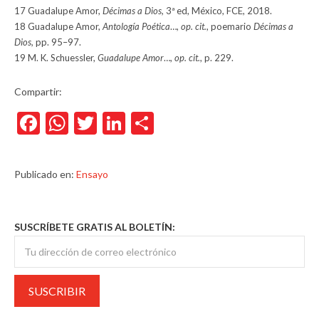
17 Guadalupe Amor,
Décimas a Dios,
3ª ed, México, FCE, 2018.
18 Guadalupe Amor,
Antología Poética
…,
op. cit.
, poemario
Décimas a
Dios,
pp. 95–97.
19 M. K. Schuessler,
Guadalupe Amor
…,
op. cit.
, p. 229.
Compartir:
Facebook
WhatsApp
Twitter
LinkedIn
Compartir
Publicado en:
Ensayo
SUSCRÍBETE GRATIS AL BOLETÍN: