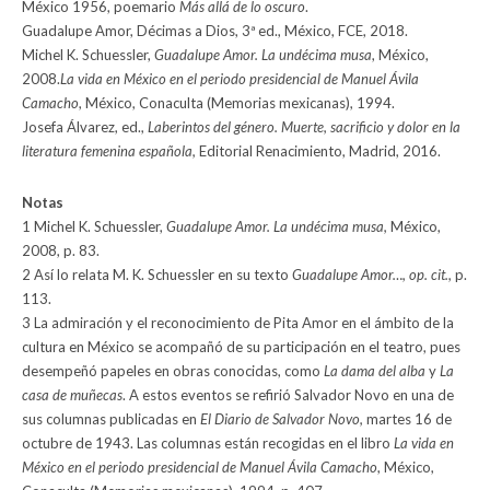
México 1956, poemario
Más allá de lo oscuro
.
Guadalupe Amor, Décimas a Dios, 3ª ed., México, FCE, 2018.
Michel K. Schuessler,
Guadalupe Amor. La undécima musa
, México,
2008.
La vida en México en el periodo presidencial de Manuel Ávila
Camacho
, México, Conaculta (Memorias mexicanas), 1994.
Josefa Álvarez, ed.,
Laberintos del género. Muerte, sacrificio y dolor en la
literatura femenina española,
Editorial Renacimiento, Madrid, 2016.
Notas
1 Michel K. Schuessler,
Guadalupe Amor. La undécima musa,
México,
2008, p. 83.
2 Así lo relata M. K. Schuessler en su texto
Guadalupe Amor…, op. cit.,
p.
113.
3 La admiración y el reconocimiento de Pita Amor en el ámbito de la
cultura en México se acompañó de su participación en el teatro, pues
desempeñó papeles en obras conocidas, como
La dama del alba
y
La
casa de muñecas
. A estos eventos se refirió Salvador Novo en una de
sus columnas publicadas en
El Diario de Salvador Novo,
martes 16 de
octubre de 1943. Las columnas están recogidas en el libro
La vida en
México en el periodo presidencial de Manuel Ávila Camacho
, México,