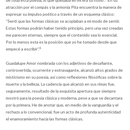
de toda esta poesía, lo que quedaba en mí era su ritmo”.
En su
atracción por el compás y la armonía Pita encuentra la manera de
expresar su impulso poético a través de un esquema clásico:
“Sentí que las formas clásicas se acoplaban a mi modo de sentir.
Estas formas podrán haber tenido principio, pero una vez creadas
me parecen eternas, siempre que el contenido sea lo esencial.
Por lo menos esta es la posición que yo he tomado desde que
6
empecé a escribir”.
Guadalupe Amor nombrada con los adjetivos de desafiante,
controvertida, ocurrente y extravagante, alcanzó altos grados de
misticismo en su poesía, así como reflexiones filosóficas sobre la
muerte y la belleza. La cadencia que alcanzó en sus rimas fue,
seguramente, resultado de la exquisita apertura que siempre
mostró para la poesía clásica y moderna, pese a que se decantara
por la primera. He de anotar que, en medio de la vanguardia y el
rechazo a lo convencional, fue un acto de profunda autenticidad
el enamoramiento hacia las formas clásicas.