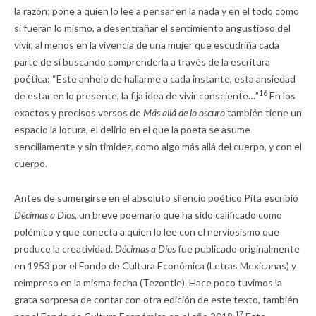
la razón; pone a quien lo lee a pensar en la nada y en el todo como
si fueran lo mismo, a desentrañar el sentimiento angustioso del
vivir, al menos en la vivencia de una mujer que escudriña cada
parte de sí buscando comprenderla a través de la escritura
poética: “Este anhelo de hallarme a cada instante, esta ansiedad
16
de estar en lo presente, la fija idea de vivir consciente…”
En los
exactos y precisos versos de
Más allá de lo oscuro
también tiene un
espacio la locura, el delirio en el que la poeta se asume
sencillamente y sin timidez, como algo más allá del cuerpo, y con el
cuerpo.
Antes de sumergirse en el absoluto silencio poético Pita escribió
Décimas a Dios,
un breve poemario que ha sido calificado como
polémico y que conecta a quien lo lee con el nerviosismo que
produce la creatividad.
Décimas a Dios
fue publicado originalmente
en 1953 por el Fondo de Cultura Económica (Letras Mexicanas) y
reimpreso en la misma fecha (Tezontle). Hace poco tuvimos la
grata sorpresa de contar con otra edición de este texto, también
17