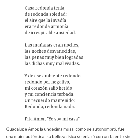
Casa redonda tenía,

de redonda soledad:

el aire que la invadía

era redonda armonía

de irrespirable ansiedad.

Las mañanas eran noches,

las noches desvanecidas,

las penas muy bien logradas

las dichas muy mal vividas.

Y de ese ambiente redondo,

redondo por negativo,

mi corazón salió herido

y mi conciencia turbada.

Un recuerdo mantenido:

Redonda, redonda nada.

Pita Amor, “Yo soy mi casa”
Guadalupe Amor, la undécima musa, como se autonombró, fue
una mujer auténtica; su belleza física se enlazó con un talento sin