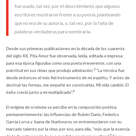
fue usado, tal vez, por el descreimiento que algunos
escritores mostraron frente a su poesía, planteando
que no era de su autoría, o, tal vez, por la falta de
palabras verdaderas para nombrarla.
Desde sus primeras publicaciones en la década de los cuarenta
del siglo XX, Pita Amor fue observada, leída, editada e impresa;
para esa época figuraba como una poeta irreverente, con una
3
pulcritud en sus rimas que produjo admiración:
“La técnica fue
desde entonces el más fiel instrumento de mi espíritu. Y antes de
destruir las formas, me empeñé en construirlas. Mi vida cambió. El
4
éxito creció junto a mí multiplicado”.
El enigma de sí misma se percibe en la composición poética
permanentemente; las influencias de Rubén Darío, Federico
García Lorca y Juana de Ibarbourou se entremezclaron con su
marcado talento por la rima; por eso, para ella, “más que la esencia
5