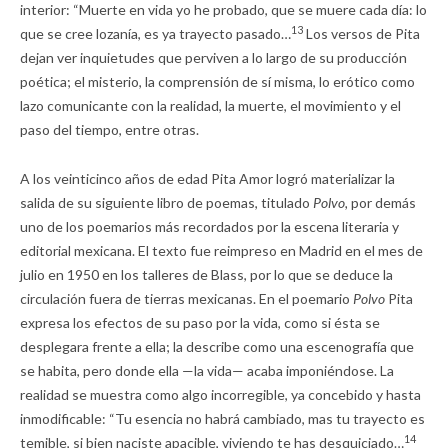
interior: “Muerte en vida yo he probado, que se muere cada día: lo
13
que se cree lozanía, es ya trayecto pasado…
Los versos de Pita
dejan ver inquietudes que perviven a lo largo de su producción
poética; el misterio, la comprensión de sí misma, lo erótico como
lazo comunicante con la realidad, la muerte, el movimiento y el
paso del tiempo, entre otras.
A los veinticinco años de edad Pita Amor logró materializar la
salida de su siguiente libro de poemas, titulado
Polvo,
por demás
uno de los poemarios más recordados por la escena literaria y
editorial mexicana. El texto fue reimpreso en Madrid en el mes de
julio en 1950 en los talleres de Blass, por lo que se deduce la
circulación fuera de tierras mexicanas. En el poemario
Polvo
Pita
expresa los efectos de su paso por la vida, como si ésta se
desplegara frente a ella; la describe como una escenografía que
se habita, pero donde ella —la vida— acaba imponiéndose. La
realidad se muestra como algo incorregible, ya concebido y hasta
inmodificable: “Tu esencia no habrá cambiado, mas tu trayecto es
14
temible, si bien naciste apacible, viviendo te has desquiciado…