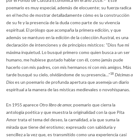
por el Fondo de Cultura Económica en el año 2018.
Este
poemario es muy especial, además de elocuente; su fuerza radica
en el hecho de mostrar detalladamente cómo es la construcción
de su fe y la presencia de la duda como parte de su vivencia
espiritual. El prólogo que acompaña la primera edición, y que
además se mantuvo en la edición de la colección Austral, es una
declaración de intenciones y de principios místicos: “Dios fue mi
máxima inquietud. Lo busqué primero como quien busca a un ser
humano, me hubiese gustado hablar con él, como jamás pude
hacerlo con mis padres, con mis hermanos ni con mis amigos. Más
18
tarde busqué su cielo, olvidándome de su presencia…”
Décimas a
Dios
es un poemario de profunda apertura que asemeja un diario
espiritual a la manera de las místicas medievales o novohispanas.
En 1955 aparece
Otro libro de amor,
poemario que cierra la
antología poética y que muestra la originalidad con la que Pita
Amor trata el tema del deseo, la carnalidad, a la que suma la
mirada que tiene del erotismo; expresado con sabiduría y
sencillez a la vez que, es transmitido como una experiencia casi