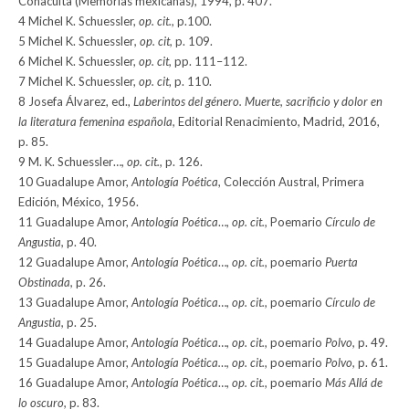
Conaculta (Memorias mexicanas), 1994, p. 407.
4 Michel K. Schuessler,
op. cit.,
p.100.
5 Michel K. Schuessler
, op. cit,
p. 109.
6 Michel K. Schuessler,
op. cit,
pp. 111–112.
7 Michel K. Schuessler,
op. cit
, p. 110.
8 Josefa Álvarez, ed.,
Laberintos del género. Muerte, sacrificio y dolor en
la literatura femenina española,
Editorial Renacimiento, Madrid, 2016,
p. 85.
9 M. K. Schuessler…,
op. cit.,
p. 126.
10 Guadalupe Amor,
Antología Poética
, Colección Austral, Primera
Edición, México, 1956.
11 Guadalupe Amor,
Antología Poética
…,
op. cit.,
Poemario
Círculo de
Angustia,
p. 40.
12 Guadalupe Amor,
Antología Poética
…,
op. cit.,
poemario
Puerta
Obstinada,
p. 26.
13 Guadalupe Amor,
Antología Poética
…,
op. cit.,
poemario
Círculo de
Angustia,
p. 25.
14 Guadalupe Amor,
Antología Poética
…,
op. cit.,
poemario
Polvo,
p. 49.
15 Guadalupe Amor,
Antología Poética…, op. cit.,
poemario
Polvo,
p. 61.
16 Guadalupe Amor,
Antología Poética
…,
op. cit.,
poemario
Más Allá de
lo oscuro,
p. 83.