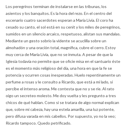
Los peregrinos terminan de instalarse en las tribunas, los
asientos y los banquitos. Es la hora del rezo. En el centro del
escenario cuatro sacerdotes esperan a María Livia. El coro ha
cesado su canto, el sol está en su cenit y los miles de peregrinos,
sumidos en un silencio arcaico, respetuoso, alistan sus mandalas.
Mediante un gesto sobrio la vidente se acuclilla sobre un
almohadón y una oración total, magnífica, cubre el cerro. Estoy
muy cerca de María Livia, que no se inmuta. A pesar de que la
Iglesia todavía no permite que se oficie misa en el santuario éste
es el momento más religioso del día, una hora en que la fe se
potencia y ocurren cosas inesperadas. Huelo repentinamente un
perfume a rosas y le consulto a Ricardo, que está a mi lado, si
percibe el intenso aroma. Me contesta que no y se ríe. Al rato
oigo un secreteo molesto. Me doy vuelta y les pregunto a tres
chicos de qué hablan. Como si se tratara de algo normal explican
que, sobre mi cabeza, hay una estela amarilla, una luz potente,
pero difusa varada en mis cabellos. Por supuesto, yo no la veo;
Ricardo tampoco. Quedo petrificado.