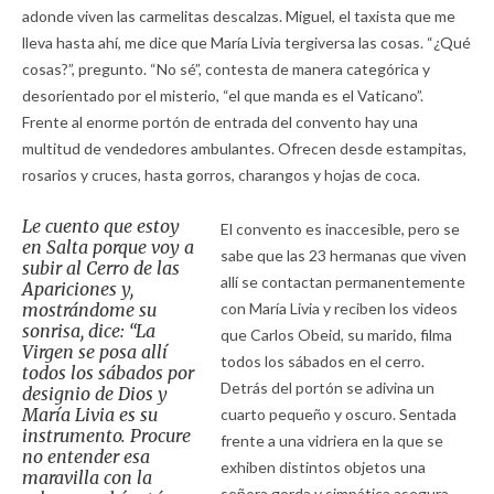
adonde viven las carmelitas descalzas. Miguel, el taxista que me
lleva hasta ahí, me dice que María Livia tergiversa las cosas. “¿Qué
cosas?”, pregunto. “No sé”, contesta de manera categórica y
desorientado por el misterio, “el que manda es el Vaticano”.
Frente al enorme portón de entrada del convento hay una
multitud de vendedores ambulantes. Ofrecen desde estampitas,
rosarios y cruces, hasta gorros, charangos y hojas de coca.
Le cuento que estoy
El convento es inaccesible, pero se
en Salta porque voy a
sabe que las 23 hermanas que viven
subir al Cerro de las
allí se contactan permanentemente
Apariciones y,
mostrándome su
con María Livia y reciben los videos
sonrisa, dice: “La
que Carlos Obeid, su marido, filma
Virgen se posa allí
todos los sábados en el cerro.
todos los sábados por
Detrás del portón se adivina un
designio de Dios y
María Livia es su
cuarto pequeño y oscuro. Sentada
instrumento. Procure
frente a una vidriera en la que se
no entender esa
exhiben distintos objetos una
maravilla con la
señora gorda y simpática asegura