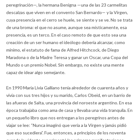
peregrinación—, la hermana Benigna —una de las 23 carmelitas
descalzas que viven en el convento San Bernardo— y la Virgen,
cuya presencia en el cerro se huele, se siente y se ve. No se trata
de una broma: el que no asume, aunque sea místicamente, esa
presencia, es un terco. En el caso remoto de que esto sea una
creación de un ser humano el ideólogo debería alcanzar, como
mínimo, el estatuto de fama de Alfred Hitchcock, de Diego
Maradona o de la Madre Teresa y ganar un Oscar, una Copa del
Mundo o un premio Nobel. Sin embargo, no existe una mente
capaz de idear algo semejante.
En 1990 María Livia Galliano tenía alrededor de cuarenta años y
vivía con sus tres hijos y su marido, Carlos Obeid, en un barrio de
las afueras de Salta, una provincia del noroeste argentino. En esa
época trabajaba como ama de casa y llevaba una vida tranquila. En
un pequeño libro que nos entregan a los peregrinos antes de
viajar se lee: “Nunca imaginó que vería a la Virgen y jamás pidió
que eso sucediera”. Fue, entonces, a principios de los noventa