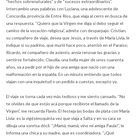
“hechos sobrenaturales” y de “sucesos extraordinarios”.
Intercambio unas palabras con Luciana, una adolescente de
Concordia, provincia de Entre Ríos, que viaja al cerro en busca de
una respuesta. “Quiero que la Virgen me diga si debo seguir el
camino de la vocación religiosa”, admite con desparpajo. Cristian,
su compañero de viaje, desea que Jesús, a través de María Livia, le
indique si su padrino, que murió hace poco, aterrizó en el Paraíso;
Ricardo, mi compañero de asiento, ansía renovar las gracias y
sentirse fortalecido; Claudia, una bella mujer de unos cuarenta
años, va a pedir por el hijo de una amiga que nació con una
malformación en la espalda. En un minuto entiendo que todos
viajan con una inquietud o un pedido a cuestas, excepto yo.
El viaje se torna cada vez más tedioso y me siento cansado. “No
te olvides de que estás acá porque recibiste el llamado de la
Virgen”, me recuerda Flavio. Él festeja las bodas de plata con María
Livia: es la vigésimoquinta vez que viaja a Salta y en su cara se
dibuja una sonrisa dócil. “¡Mamá, mamá, vino mi amiga Paula!”, le
informa una chica a su madre, que es coordinadora. “¡Qué