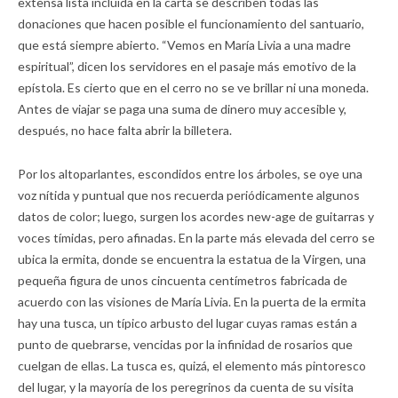
extensa lista incluida en la carta se describen todas las
donaciones que hacen posible el funcionamiento del santuario,
que está siempre abierto. “Vemos en María Livia a una madre
espiritual”, dicen los servidores en el pasaje más emotivo de la
epístola. Es cierto que en el cerro no se ve brillar ni una moneda.
Antes de viajar se paga una suma de dinero muy accesible y,
después, no hace falta abrir la billetera.
Por los altoparlantes, escondidos entre los árboles, se oye una
voz nítida y puntual que nos recuerda periódicamente algunos
datos de color; luego, surgen los acordes new-age de guitarras y
voces tímidas, pero afinadas. En la parte más elevada del cerro se
ubica la ermita, donde se encuentra la estatua de la Virgen, una
pequeña figura de unos cincuenta centímetros fabricada de
acuerdo con las visiones de María Livia. En la puerta de la ermita
hay una tusca, un típico arbusto del lugar cuyas ramas están a
punto de quebrarse, vencidas por la infinidad de rosarios que
cuelgan de ellas. La tusca es, quizá, el elemento más pintoresco
del lugar, y la mayoría de los peregrinos da cuenta de su visita