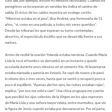
cura Jalil, por ejemplo, estuvo 45 minutos recostado). Cuando los
peregrinos se incorporan un servidor les indica el camino de
salida. El rictus de los caídos muestra un sosiego cortés.
“Mientras estaba en el piso”, dice Andrea, una formoseña de 51
años, “vi, como en una película, a todos mis seres queridos”.
Desde las tribunas los que esperan su turno contemplan,
absortos, el espectáculo insólito que se desarrolla frente a sus
narices.
Antes de recibir la oración Yolanda estaba nerviosa. Cuando María
Livia le tocó el hombro se derrumbó en un instante y quedó
acostada durante unos minutos en el cemento frío. Al levantarse
estaba mareada y parecía en éxtasis. Se cayó de nuevo y le pasó
lo mismo dos o tres veces, hasta que se sentó y recuperó poco a
poco el equilibrio. “Apenas abrí los ojos, las nubes estaban rojas”,
explica; “por eso me volví a caer”. Una chica uruguaya me cuenta
que percibió los ojos celestes de la Virgen en los ojos marrones
de María Livia y una señora mayor relata, entre murmullos, que vio
la figura de Jesús cuando estaba por desvanecerse. Por mi parte,