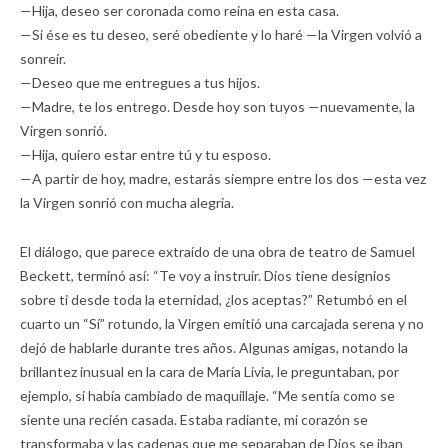
—Hija, deseo ser coronada como reina en esta casa.
—Si ése es tu deseo, seré obediente y lo haré —la Virgen volvió a
sonreír.
—Deseo que me entregues a tus hijos.
—Madre, te los entrego. Desde hoy son tuyos —nuevamente, la
Virgen sonrió.
—Hija, quiero estar entre tú y tu esposo.
—A partir de hoy, madre, estarás siempre entre los dos —esta vez
la Virgen sonrió con mucha alegría.
El diálogo, que parece extraído de una obra de teatro de Samuel
Beckett, terminó así: “Te voy a instruir. Dios tiene designios
sobre ti desde toda la eternidad, ¿los aceptas?” Retumbó en el
cuarto un “Sí” rotundo, la Virgen emitió una carcajada serena y no
dejó de hablarle durante tres años. Algunas amigas, notando la
brillantez inusual en la cara de María Livia, le preguntaban, por
ejemplo, si había cambiado de maquillaje. “Me sentía como se
siente una recién casada. Estaba radiante, mi corazón se
transformaba y las cadenas que me separaban de Dios se iban