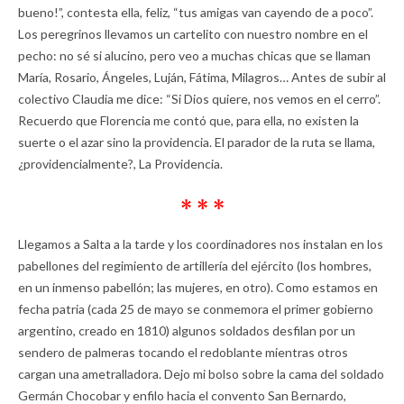
bueno!”, contesta ella, feliz, “tus amigas van cayendo de a poco”.
Los peregrinos llevamos un cartelito con nuestro nombre en el
pecho: no sé si alucino, pero veo a muchas chicas que se llaman
María, Rosario, Ángeles, Luján, Fátima, Milagros… Antes de subir al
colectivo Claudia me dice: “Si Dios quiere, nos vemos en el cerro”.
Recuerdo que Florencia me contó que, para ella, no existen la
suerte o el azar sino la providencia. El parador de la ruta se llama,
¿providencialmente?, La Providencia.
* * *
Llegamos a Salta a la tarde y los coordinadores nos instalan en los
pabellones del regimiento de artillería del ejército (los hombres,
en un inmenso pabellón; las mujeres, en otro). Como estamos en
fecha patria (cada 25 de mayo se conmemora el primer gobierno
argentino, creado en 1810) algunos soldados desfilan por un
sendero de palmeras tocando el redoblante mientras otros
cargan una ametralladora. Dejo mi bolso sobre la cama del soldado
Germán Chocobar y enfilo hacia el convento San Bernardo,