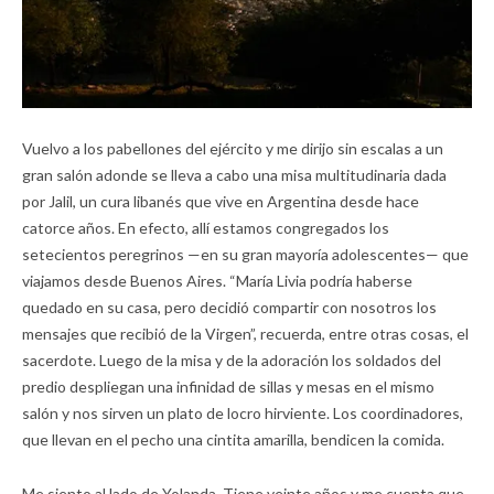
Vuelvo a los pabellones del ejército y me dirijo sin escalas a un
gran salón adonde se lleva a cabo una misa multitudinaria dada
por Jalil, un cura libanés que vive en Argentina desde hace
catorce años. En efecto, allí estamos congregados los
setecientos peregrinos —en su gran mayoría adolescentes— que
viajamos desde Buenos Aires. “María Livia podría haberse
quedado en su casa, pero decidió compartir con nosotros los
mensajes que recibió de la Virgen”, recuerda, entre otras cosas, el
sacerdote. Luego de la misa y de la adoración los soldados del
predio despliegan una infinidad de sillas y mesas en el mismo
salón y nos sirven un plato de locro hirviente. Los coordinadores,
que llevan en el pecho una cintita amarilla, bendicen la comida.
Me siento al lado de Yolanda. Tiene veinte años y me cuenta que