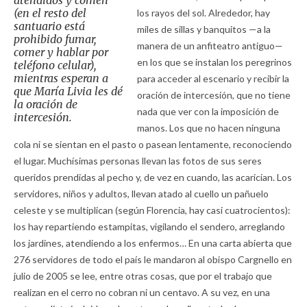
atendidos y comen
(en el resto del
los rayos del sol. Alrededor, hay
santuario está
miles de sillas y banquitos —a la
prohibido fumar,
manera de un anfiteatro antiguo—
comer y hablar por
en los que se instalan los peregrinos
teléfono celular),
mientras esperan a
para acceder al escenario y recibir la
que María Livia les dé
oración de intercesión, que no tiene
la oración de
nada que ver con la imposición de
intercesión.
manos. Los que no hacen ninguna
cola ni se sientan en el pasto o pasean lentamente, reconociendo
el lugar. Muchísimas personas llevan las fotos de sus seres
queridos prendidas al pecho y, de vez en cuando, las acarician. Los
servidores, niños y adultos, llevan atado al cuello un pañuelo
celeste y se multiplican (según Florencia, hay casi cuatrocientos):
los hay repartiendo estampitas, vigilando el sendero, arreglando
los jardines, atendiendo a los enfermos… En una carta abierta que
276 servidores de todo el país le mandaron al obispo Cargnello en
julio de 2005 se lee, entre otras cosas, que por el trabajo que
realizan en el cerro no cobran ni un centavo. A su vez, en una