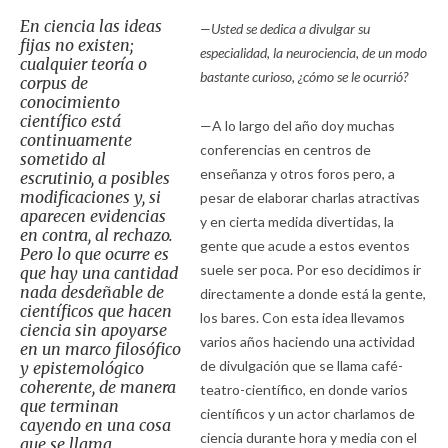
En ciencia las ideas
—Usted se dedica a divulgar su
fijas no existen;
especialidad, la neurociencia, de un modo
cualquier teoría o
bastante curioso, ¿cómo se le ocurrió?
corpus de
conocimiento
científico está
—A lo largo del año doy muchas
continuamente
conferencias en centros de
sometido al
enseñanza y otros foros pero, a
escrutinio, a posibles
modificaciones y, si
pesar de elaborar charlas atractivas
aparecen evidencias
y en cierta medida divertidas, la
en contra, al rechazo.
gente que acude a estos eventos
Pero lo que ocurre es
suele ser poca. Por eso decidimos ir
que hay una cantidad
nada desdeñable de
directamente a donde está la gente,
científicos que hacen
los bares. Con esta idea llevamos
ciencia sin apoyarse
varios años haciendo una actividad
en un marco filosófico
de divulgación que se llama café-
y epistemológico
coherente, de manera
teatro-científico, en donde varios
que terminan
científicos y un actor charlamos de
cayendo en una cosa
ciencia durante hora y media con el
que se llama