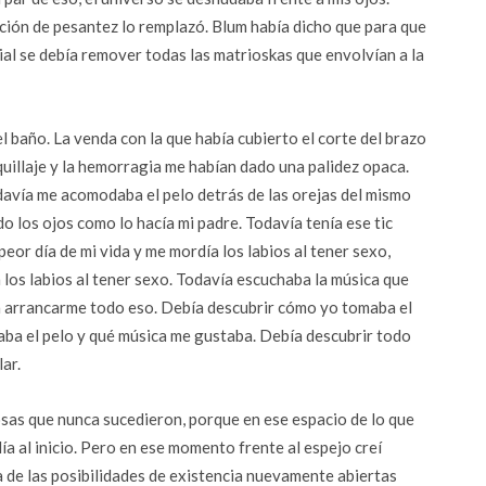
ión de pesantez lo remplazó. Blum había dicho que para que
al se debía remover todas las matrioskas que envolvían a la
l baño. La venda con la que había cubierto el corte del brazo
uillaje y la hemorragia me habían dado una palidez opaca.
odavía me acomodaba el pelo detrás de las orejas del mismo
o los ojos como lo hacía mi padre. Todavía tenía ese tic
peor día de mi vida y me mordía los labios al tener sexo,
los labios al tener sexo. Todavía escuchaba la música que
a arrancarme todo eso. Debía descubrir cómo yo tomaba el
aba el pelo y qué música me gustaba. Debía descubrir todo
ar.
osas que nunca sucedieron, porque en ese espacio de lo que
ía al inicio. Pero en ese momento frente al espejo creí
 de las posibilidades de existencia nuevamente abiertas