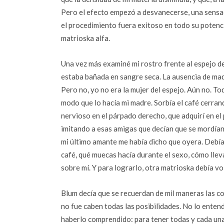
Pero el efecto empezó a desvanecerse, una sensac
el procedimiento fuera exitoso en todo su potenci
matrioska alfa.
Una vez más examiné mi rostro frente al espejo de
estaba bañada en sangre seca. La ausencia de maq
Pero no, yo no era la mujer del espejo. Aún no. T
modo que lo hacía mi madre. Sorbía el café cerrand
nervioso en el párpado derecho, que adquirí en el 
imitando a esas amigas que decían que se mordían 
mi último amante me había dicho que oyera. Debí
café, qué muecas hacía durante el sexo, cómo llev
sobre mí. Y para lograrlo, otra matrioska debía vol
Blum decía que se recuerdan de mil maneras las c
no fue caben todas las posibilidades. No lo entend
haberlo comprendido: para tener todas y cada una