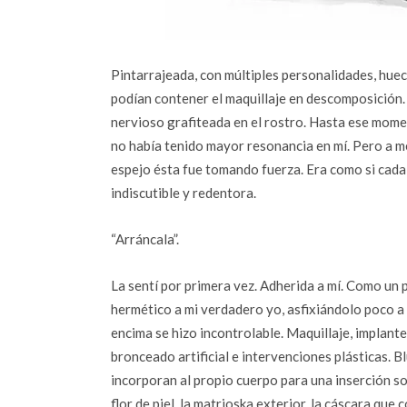
Pintarrajeada, con múltiples personalidades, huec
podían contener el maquillaje en descomposición.
nervioso grafiteada en el rostro. Hasta ese mome
no había tenido mayor resonancia en mí. Pero a m
espejo ésta fue tomando fuerza. Era como si cada 
indiscutible y redentora.
“Arráncala”.
La sentí por primera vez. Adherida a mí. Como un p
hermético a mi verdadero yo, asfixiándolo poco a
encima se hizo incontrolable. Maquillaje, implantes
bronceado artificial e intervenciones plásticas. 
incorporan al propio cuerpo para una inserción so
flor de piel, la matrioska exterior, la cáscara que 