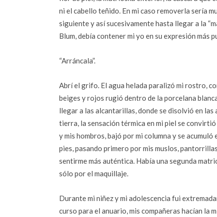
ni el cabello teñido. En mi caso removerla sería mu
siguiente y así sucesivamente hasta llegar a la “m
Blum, debía contener mi yo en su expresión más p
“Arráncala”.
Abrí el grifo. El agua helada paralizó mi rostro, 
beiges y rojos rugió dentro de la porcelana blanc
llegar a las alcantarillas, donde se disolvió en la
tierra, la sensación térmica en mi piel se convirti
y mis hombros, bajó por mi columna y se acumuló 
pies, pasando primero por mis muslos, pantorrillas
sentirme más auténtica. Había una segunda matri
sólo por el maquillaje.
Durante mi niñez y mi adolescencia fui extremada
curso para el anuario, mis compañeras hacían la 