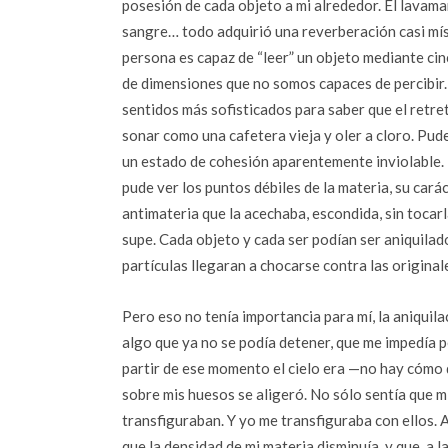
posesión de cada objeto a mi alrededor. El lavama
sangre… todo adquirió una reverberación casi m
persona es capaz de “leer” un objeto mediante ci
de dimensiones que no somos capaces de percibir. 
sentidos más sofisticados para saber que el retret
sonar como una cafetera vieja y oler a cloro. Pude
un estado de cohesión aparentemente inviolable. 
pude ver los puntos débiles de la materia, su cará
antimateria que la acechaba, escondida, sin tocarl
supe. Cada objeto y cada ser podían ser aniquilado
partículas llegaran a chocarse contra las origina
Pero eso no tenía importancia para mí, la aniquil
algo que ya no se podía detener, que me impedía p
partir de ese momento el cielo era —no hay cómo 
sobre mis huesos se aligeró. No sólo sentía que m
transfiguraban. Y yo me transfiguraba con ellos. A
que la densidad de mi materia disminuía, y que, a l