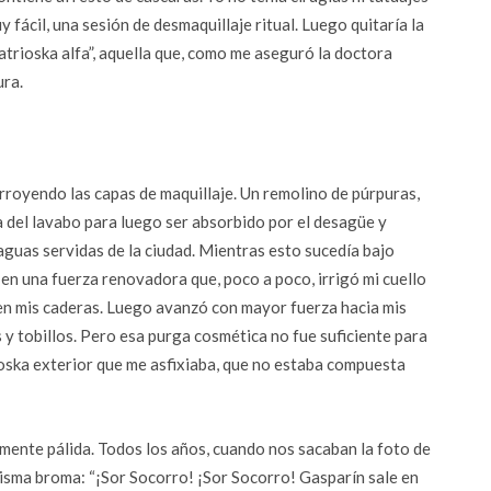
y fácil, una sesión de desmaquillaje ritual. Luego quitaría la
atrioska alfa”, aquella que, como me aseguró la doctora
ura.
corroyendo las capas de maquillaje. Un remolino de púrpuras,
a del lavabo para luego ser absorbido por el desagüe y
s aguas servidas de la ciudad. Mientras esto sucedía bajo
ó en una fuerza renovadora que, poco a poco, irrigó mi cuello
en mis caderas. Luego avanzó con mayor fuerza hacia mis
 y tobillos. Pero esa purga cosmética no fue suficiente para
oska exterior que me asfixiaba, que no estaba compuesta
mente pálida. Todos los años, cuando nos sacaban la foto de
misma broma: “¡Sor Socorro! ¡Sor Socorro! Gasparín sale en