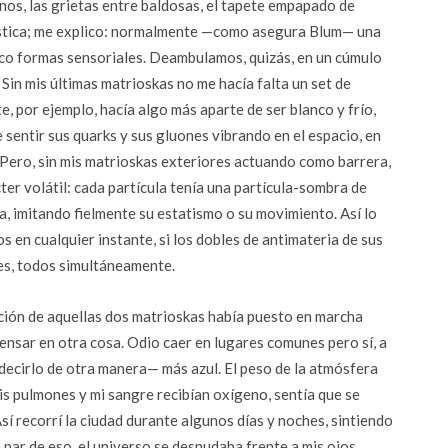
nos, las grietas entre baldosas, el tapete empapado de
ística; me explico: normalmente —como asegura Blum— una
nco formas sensoriales. Deambulamos, quizás, en un cúmulo
Sin mis últimas matrioskas no me hacía falta un set de
e, por ejemplo, hacía algo más aparte de ser blanco y frío,
 sentir sus quarks y sus gluones vibrando en el espacio, en
Pero, sin mis matrioskas exteriores actuando como barrera,
cter volátil: cada partícula tenía una partícula-sombra de
a, imitando fielmente su estatismo o su movimiento. Así lo
s en cualquier instante, si los dobles de antimateria de sus
les, todos simultáneamente.
ación de aquellas dos matrioskas había puesto en marcha
ensar en otra cosa. Odio caer en lugares comunes pero sí, a
decirlo de otra manera— más azul. El peso de la atmósfera
is pulmones y mi sangre recibían oxígeno, sentía que se
sí recorrí la ciudad durante algunos días y noches, sintiendo
a par de eso, el universo se desnudaba frente a mis ojos.