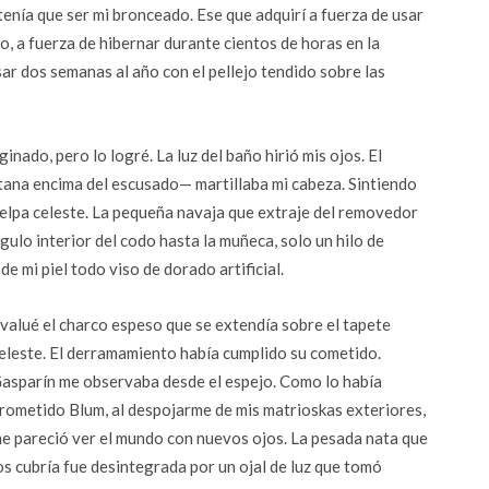
 tenía que ser mi bronceado. Ese que adquirí a fuerza de usar
, a fuerza de hibernar durante cientos de horas en la
ar dos semanas al año con el pellejo tendido sobre las
ado, pero lo logré. La luz del baño hirió mis ojos. El
ntana encima del escusado— martillaba mi cabeza. Sintiendo
 felpa celeste. La pequeña navaja que extraje del removedor
ulo interior del codo hasta la muñeca, solo un hilo de
e mi piel todo viso de dorado artificial.
valué el charco espeso que se extendía sobre el tapete
eleste. El derramamiento había cumplido su cometido.
asparín me observaba desde el espejo. Como lo había
rometido Blum, al despojarme de mis matrioskas exteriores,
e pareció ver el mundo con nuevos ojos. La pesada nata que
os cubría fue desintegrada por un ojal de luz que tomó