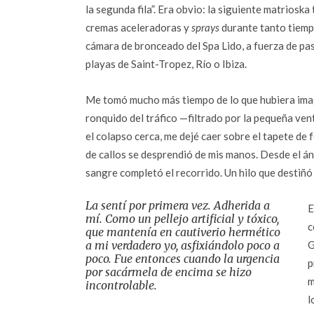
la segunda fila”. Era obvio: la siguiente matrioska
cremas aceleradoras y
sprays
durante tanto tiempo
cámara de bronceado del Spa Lido, a fuerza de pas
playas de Saint-Tropez, Río o Ibiza.
Me tomó mucho más tiempo de lo que hubiera imagin
ronquido del tráfico —filtrado por la pequeña ve
el colapso cerca, me dejé caer sobre el tapete de
de callos se desprendió de mis manos. Desde el áng
sangre completó el recorrido. Un hilo que destiñó d
La sentí por primera vez. Adherida a
E
mí. Como un pellejo artificial y tóxico,
c
que mantenía en cautiverio hermético
a mi verdadero yo, asfixiándolo poco a
G
poco. Fue entonces cuando la urgencia
p
por sacármela de encima se hizo
m
incontrolable.
l