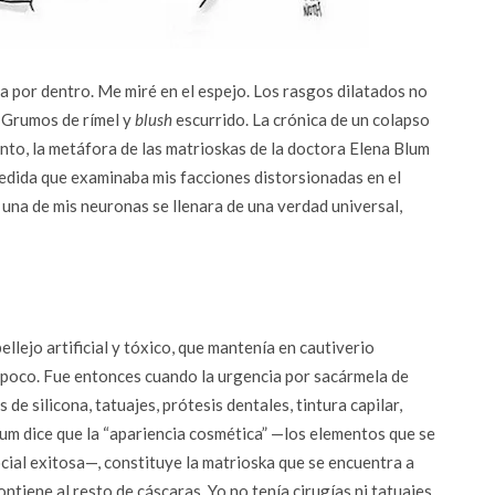
a por dentro. Me miré en el espejo. Los rasgos dilatados no
 Grumos de rímel y
blush
escurrido. La crónica de un colapso
nto, la metáfora de las matrioskas de la doctora Elena Blum
edida que examinaba mis facciones distorsionadas en el
una de mis neuronas se llenara de una verdad universal,
ellejo artificial y tóxico, que mantenía en cautiverio
 poco. Fue entonces cuando la urgencia por sacármela de
 de silicona, tatuajes, prótesis dentales, tintura capilar,
Blum dice que la “apariencia cosmética” —los elementos que se
cial exitosa—, constituye la matrioska que se encuentra a
contiene al resto de cáscaras. Yo no tenía cirugías ni tatuajes