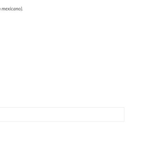
n mexicano).
r