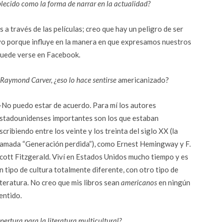
blecido como la forma de narrar en la actualidad?
 a través de las películas; creo que hay un peligro de ser
ivo porque influye en la manera en que expresamos nuestros
puede verse en Facebook.
Raymond Carver, ¿eso lo hace sentirse
americanizado?
No puedo estar de acuerdo. Para mí los autores
stadounidenses importantes son los que estaban
scribiendo entre los veinte y los treinta del siglo XX (la
lamada “Generación perdida”), como Ernest Hemingway y F.
cott Fitzgerald. Viví en Estados Unidos mucho tiempo y es
n tipo de cultura totalmente diferente, con otro tipo de
iteratura. No creo que mis libros sean
americanos
en ningún
entido.
ertura para la literatura multicultural?