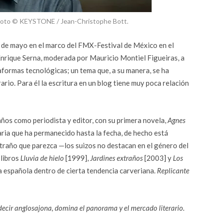
. Foto © KEYSTONE / Jean-Christophe Bott.
s de mayo en el marco del FMX-Festival de México en el
Enrique Serna, moderada por Mauricio Montiel Figueiras, a
aformas tecnológicas; un tema que, a su manera, se ha
rio. Para él la escritura en un blog tiene muy poca relación
años como periodista y editor, con su primera novela,
Agnes
raria que ha permanecido hasta la fecha, de hecho está
traño que parezca —los suizos no destacan en el género del
 libros
Lluvia de hielo
[1999],
Jardines extraños
[2003] y
Los
a española dentro de cierta tendencia carveriana.
Replicante
decir anglosajona, domina el panorama y el mercado literario.