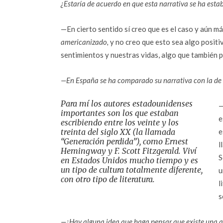
¿Estaría de acuerdo en que esta narrativa se ha esta
—En cierto sentido sí creo que es el caso y aún más
americanizado,
y no creo que esto sea algo posit
sentimientos y nuestras vidas, algo que también 
—En España se ha comparado su narrativa con la de 
Para mí los autores estadounidenses
—
importantes son los que estaban
e
escribiendo entre los veinte y los
treinta del siglo XX (la llamada
e
“Generación perdida”), como Ernest
l
Hemingway y F. Scott Fitzgerald. Viví
S
en Estados Unidos mucho tiempo y es
un tipo de cultura totalmente diferente,
u
con otro tipo de literatura.
l
s
—¿Hay alguna idea que haga pensar que existe una ap