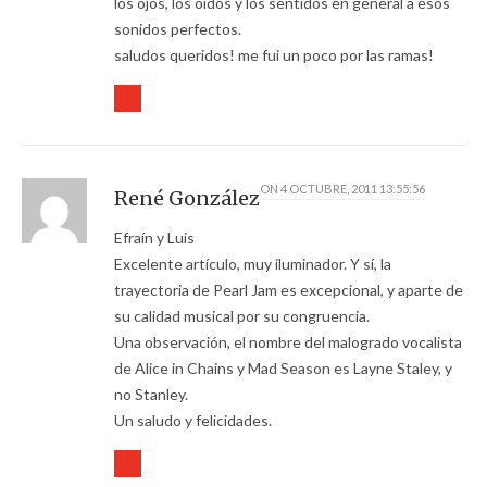
los ojos, los oídos y los sentidos en general a esos
sonidos perfectos.
saludos queridos! me fui un poco por las ramas!
ON
4 OCTUBRE, 2011 13:55:56
René González
Efraín y Luis
Excelente artículo, muy iluminador. Y sí, la
trayectoria de Pearl Jam es excepcional, y aparte de
su calidad musical por su congruencia.
Una observación, el nombre del malogrado vocalista
de Alice in Chains y Mad Season es Layne Staley, y
no Stanley.
Un saludo y felicidades.