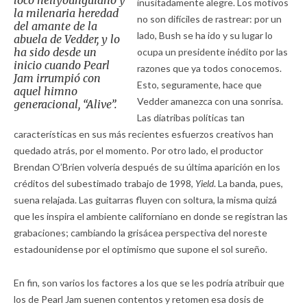
loco
neilyounguiano y
inusitadamente alegre. Los motivos
la milenaria heredad
no son difíciles de rastrear: por un
del amante de la
lado, Bush se ha ido y su lugar lo
abuela de Vedder, y lo
ha sido desde un
ocupa un presidente inédito por las
inicio cuando Pearl
razones que ya todos conocemos.
Jam irrumpió con
Esto, seguramente, hace que
aquel himno
Vedder amanezca con una sonrisa.
generacional, “Alive”.
Las diatribas políticas tan
características en sus más recientes esfuerzos creativos han
quedado atrás, por el momento. Por otro lado, el productor
Brendan O’Brien volvería después de su última aparición en los
créditos del subestimado trabajo de 1998,
Yield
. La banda, pues,
suena relajada. Las guitarras fluyen con soltura, la misma quizá
que les inspira el ambiente californiano en donde se registran las
grabaciones; cambiando la grisácea perspectiva del noreste
estadounidense por el optimismo que supone el sol sureño.
En fin, son varios los factores a los que se les podría atribuir que
los de Pearl Jam suenen contentos y retomen esa dosis de