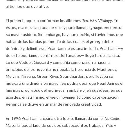
al tiempo que evolutivo.
El primer bloque lo conforman los álbumes
Ten, VS
y
Vitalogy
. En
éstos, esa mezcla cruda de rock y punk llamada
grunge,
encuentra
su mayor asidero. Sin embargo, hay que decirlo, si tuviéramos que
hablar de las bandas por medio de las cuales el grunge debe
definirse y delimitarse, Pearl Jam no estaría incluida. Pearl Jam —y
de esto podríamos sentirnos afortunados— llegó tarde a la cita.
Lo que Vedder, Gossard y compañía comenzaron a hacer a
principios de los noventa no negaba la herencia de Mudhoney,
Melvins, Nirvana, Green River, Soundgarden, pero llevaba su
música a una dimensión mayor. Se podría decir que Pearl Jam es el
hijo más prodigioso del grunge; sin embargo, en sus ideas, en sus
acordes, en su lirismo, el viejo movimiento como categorización
genérica se diluye en un mar de renovada creatividad.
En 1996 Pearl Jam cruzaría otra fuerte llamarada con el
No Code
.
Material que al lado de sus dos subsecuentes trabajos,
Yield
y