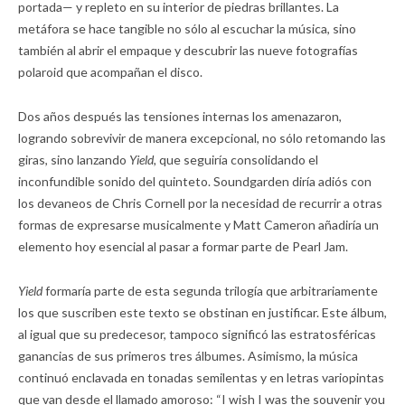
portada— y repleto en su interior de piedras brillantes. La
metáfora se hace tangible no sólo al escuchar la música, sino
también al abrir el empaque y descubrir las nueve fotografías
polaroid que acompañan el disco.
Dos años después las tensiones internas los amenazaron,
logrando sobrevivir de manera excepcional, no sólo retomando las
giras, sino lanzando
Yield,
que seguiría consolidando el
inconfundible sonido del quinteto. Soundgarden diría adiós con
los devaneos de Chris Cornell por la necesidad de recurrir a otras
formas de expresarse musicalmente y Matt Cameron añadiría un
elemento hoy esencial al pasar a formar parte de Pearl Jam.
Yield
formaría parte de esta segunda trilogía que arbitrariamente
los que suscriben este texto se obstinan en justificar. Este álbum,
al igual que su predecesor, tampoco significó las estratosféricas
ganancias de sus primeros tres álbumes. Asimismo, la música
continuó enclavada en tonadas semilentas y en letras variopintas
que van desde el llamado amoroso: “I wish I was the souvenir you