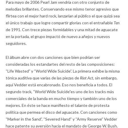
Para mayo de 2006 Pearl Jam vendría con otro conjunto de
melodías brillantes. Conservando ese mismo tenor agresivo que
flirtea con el mejor hard rock, lanzarían al público el que quizá sea
el único trabajo que logre compartir glorias con el entrañable
Ten
de 1991. Con trece piezas formidables y una mitad de aguacate
en la portada, el grupo impactó de nuevo a añejos y nuevos
seguidores.
El álbum abre con dos canciones que bien podrían ser
consideradas los estandartes del resto de las composiciones:
“Life Wasted” y “World Wide Suicide”. La primera exhibe la misma
tónica auditiva que varias de las piezas de
Riot Act,
sin embargo,
aquí Vedder está encabronado. Eso nos beneficia a todos. El
segundo track, “World Wide Suicide”es uno de los tracks más
comerciales de la banda en mucho tiempo y también uno de los
mejores. En éste se hace manifiesto el talante de protesta
política que permea el disco del aguacate. Con canciones como
“Marker in the Sand”, “Severed Hand” y “Army Reserve” Vedder
hace patente su aversión hacia el mandato de George W. Bush.