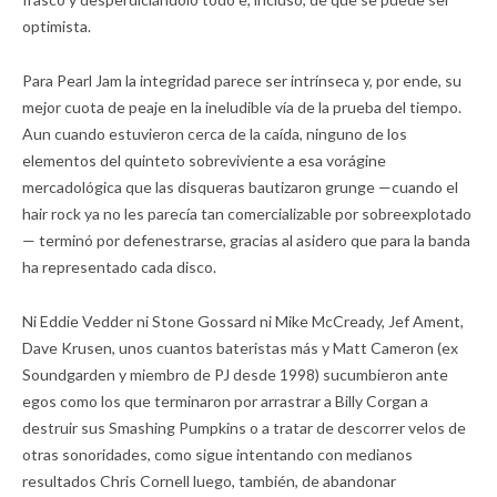
optimista.
Para Pearl Jam la integridad parece ser intrínseca y, por ende, su
mejor cuota de peaje en la ineludible vía de la prueba del tiempo.
Aun cuando estuvieron cerca de la caída, ninguno de los
elementos del quinteto sobreviviente a esa vorágine
mercadológica que las disqueras bautizaron grunge —cuando el
hair rock ya no les parecía tan comercializable por sobreexplotado
— terminó por defenestrarse, gracias al asidero que para la banda
ha representado cada disco.
Ni Eddie Vedder ni Stone Gossard ni Mike McCready, Jef Ament,
Dave Krusen, unos cuantos bateristas más y Matt Cameron (ex
Soundgarden y miembro de PJ desde 1998) sucumbieron ante
egos como los que terminaron por arrastrar a Billy Corgan a
destruir sus Smashing Pumpkins o a tratar de descorrer velos de
otras sonoridades, como sigue intentando con medianos
resultados Chris Cornell luego, también, de abandonar