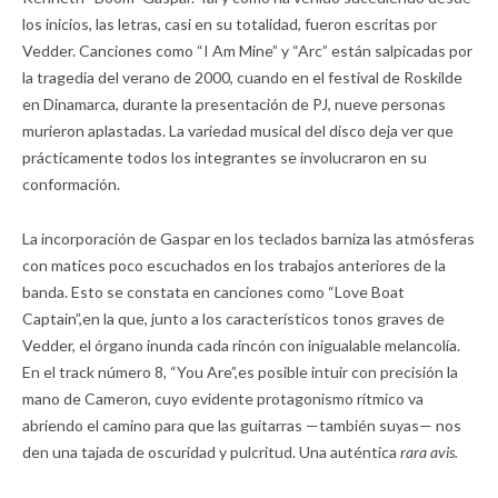
los inicios, las letras, casi en su totalidad, fueron escritas por
Vedder. Canciones como “I Am Mine” y “Arc” están salpicadas por
la tragedia del verano de 2000, cuando en el festival de Roskilde
en Dinamarca, durante la presentación de PJ, nueve personas
murieron aplastadas. La variedad musical del disco deja ver que
prácticamente todos los integrantes se involucraron en su
conformación.
La incorporación de Gaspar en los teclados barniza las atmósferas
con matices poco escuchados en los trabajos anteriores de la
banda. Esto se constata en canciones como “Love Boat
Captain”,en la que, junto a los característicos tonos graves de
Vedder, el órgano inunda cada rincón con inigualable melancolía.
En el track número 8, “You Are”,es posible intuir con precisión la
mano de Cameron, cuyo evidente protagonismo rítmico va
abriendo el camino para que las guitarras —también suyas— nos
den una tajada de oscuridad y pulcritud. Una auténtica
rara avis.