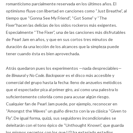
romanticismo parcialmente reservada en los últimos años. El
optimismo fluye con libertad en canciones como “Just Breathe”, al
tiempo que “Gonna See My Friend”, “Got Some” y “The
Fixer”hacen las delicias de los oídos rockeros más exigentes.
Especialmente “The Fixer”, una de las canciones más disfrutables
de Pearl Jam en años, y que en sus cortos tres minutos de
duración da una lección de los alcances que la simpleza puede
tener cuando ésta es bien aprovechada.
Atrás quedaron pues los experimentos —nada despreciables—
de
Binaural
y
No Code. Backspacer
es el disco más accesible y
comercial del grupo hasta la fecha: lleno de anzuelos melódicos
que el espectador pica al primer giro, así como una palestra lo
suficientemente colorida como para acusar algún riesgo.
Cualquier fan de Pearl Jam puede, por ejemplo, reconocer en
“Amongst the Waves” un guiño directo con la ya clásica “Given to
Fly”. De igual forma, quizá, sus seguidores incondicionales se
deleitarán con el tono épico de “Unthought Known”, que guarda
los mismos secretos con los que U2 ha extasiado estadios