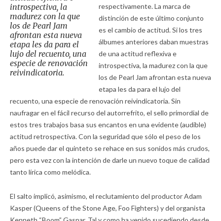
introspectiva, la
respectivamente. La marca de
madurez con la que
distinción de este último conjunto
los de Pearl Jam
es el cambio de actitud. Si los tres
afrontan esta nueva
álbumes anteriores daban muestras
etapa les da para el
lujo del recuento, una
de una actitud reflexiva e
especie de renovación
introspectiva, la madurez con la que
reivindicatoria.
los de Pearl Jam afrontan esta nueva
etapa les da para el lujo del
recuento, una especie de renovación reivindicatoria. Sin
naufragar en el fácil recurso del autorrefrito, el sello primordial de
estos tres trabajos basa sus encantos en una evidente (audible)
actitud retrospectiva. Con la seguridad que sólo el peso de los
años puede dar el quinteto se rehace en sus sonidos más crudos,
pero esta vez con la intención de darle un nuevo toque de calidad
tanto lírica como melódica.
El salto implicó, asimismo, el reclutamiento del productor Adam
Kasper (Queens of the Stone Age, Foo Fighters) y del organista
Kenneth “Boom” Gaspar. Tal y como ha venido sucediendo desde