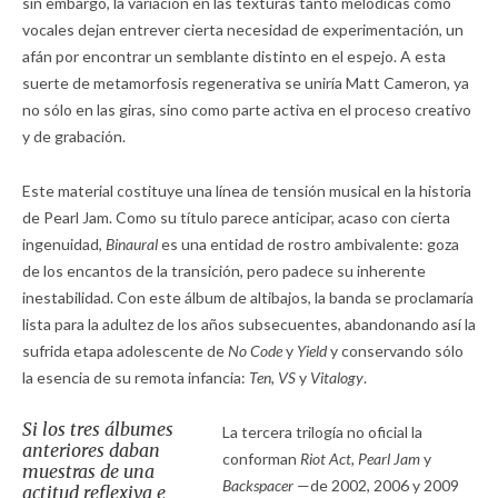
sin embargo, la variación en las texturas tanto melódicas como
vocales dejan entrever cierta necesidad de experimentación, un
afán por encontrar un semblante distinto en el espejo. A esta
suerte de metamorfosis regenerativa se uniría Matt Cameron, ya
no sólo en las giras, sino como parte activa en el proceso creativo
y de grabación.
Este material costituye una línea de tensión musical en la historia
de Pearl Jam. Como su título parece anticipar, acaso con cierta
ingenuidad,
Binaural
es una entidad de rostro ambivalente: goza
de los encantos de la transición, pero padece su inherente
inestabilidad. Con este álbum de altibajos, la banda se proclamaría
lista para la adultez de los años subsecuentes, abandonando así la
sufrida etapa adolescente de
No Code
y
Yield
y conservando sólo
la esencia de su remota infancia:
Ten, VS
y
Vitalogy
.
Si los tres álbumes
La tercera trilogía no oficial la
anteriores daban
conforman
Riot Act, Pearl Jam
y
muestras de una
Backspacer
—de 2002, 2006 y 2009
actitud reflexiva e