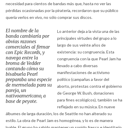
necesidad para cientos de bandas más que, hasta no ver las
pérdidas ocasionadas por la piratería, recordaron que su público
quería verlos en vivo, no sólo comprar sus discos.
El nombre de la
Lo anterior deja a la vista una de las
banda cambiaría por
principales virtudes del grupo a lo
obvias razones
largo de sus veinte años de
comerciales al firmar
con Epic Records, y
existencia: su congruencia. Esta
navega entre la
congruencia con la que Pearl Jam ha
broma de Vedder
llevado a cabo diversas
contando cómo su
manifestaciones de activismo
bisabuela Pearl
preparaba una especie
político (campañas a favor del
de mermelada para su
aborto, protestas contra el gobierno
pareja, un
de George W. Bush, donaciones
nativoamericano, a
para fines ecológicos), también se ha
base de peyote.
reflejado en su música. En nueve
álbumes de larga duración, los de Seattle no han alterado su
estilo. La obra de Pearl Jam es homogénea, y lo es de manera
loable. El grupo ha sabido mantener un sonido fresco e identitario