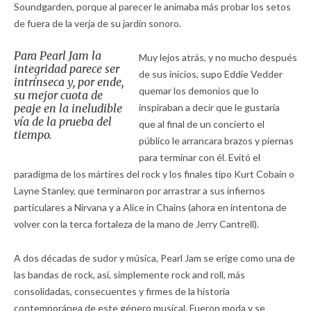
Soundgarden, porque al parecer le animaba más probar los setos
de fuera de la verja de su jardín sonoro.
Para Pearl Jam la
Muy lejos atrás, y no mucho después
integridad parece ser
de sus inicios, supo Eddie Vedder
intrínseca y, por ende,
quemar los demonios que lo
su mejor cuota de
peaje en la ineludible
inspiraban a decir que le gustaría
vía de la prueba del
que al final de un concierto el
tiempo.
público le arrancara brazos y piernas
para terminar con él. Evitó el
paradigma de los mártires del rock y los finales tipo Kurt Cobain o
Layne Stanley, que terminaron por arrastrar a sus infiernos
particulares a Nirvana y a Alice in Chains (ahora en intentona de
volver con la terca fortaleza de la mano de Jerry Cantrell).
A dos décadas de sudor y música, Pearl Jam se erige como una de
las bandas de rock, así, simplemente rock and roll, más
consolidadas, consecuentes y firmes de la historia
contemporánea de este género musical. Fueron moda y se