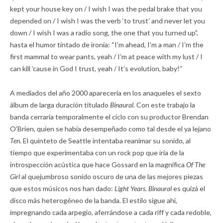
kept your house key on / I wish I was the pedal brake that you
depended on / I wish I was the verb ‘to trust’ and never let you
down / I wish I was a radio song, the one that you turned up”,
hasta el humor tintado de ironía: “I’m ahead, I’m a man / I’m the
first mammal to wear pants, yeah / I’m at peace with my lust / I
can kill ’cause in God I trust, yeah / It’s evolution, baby!”
A mediados del año 2000 aparecería en los anaqueles el sexto
álbum de larga duración titulado
Binaural
. Con este trabajo la
banda cerraría temporalmente el ciclo con su productor Brendan
O’Brien, quien se había desempeñado como tal desde el ya lejano
Ten
. El quinteto de Seattle intentaba reanimar su sonido, al
tiempo que experimentaba con un rock pop que iría de la
introspección acústica que hace Gossard en la magnífica
Of The
Girl
al quejumbroso sonido oscuro de una de las mejores piezas
que estos músicos nos han dado:
Light Years
.
Binaural
es quizá el
disco más heterogéneo de la banda. El estilo sigue ahí,
impregnando cada arpegio, aferrándose a cada riff y cada redoble,