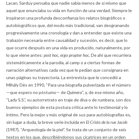
Lacan, Sarduy pensaba que nadie sabía menos de sí mismo que
aquel que enunciaba su vida en función de una verdad. Siempre le
inspiraron una profunda desconfianza los relatos biográficos o
autobiográficos que, del modo más tradicional, van desgranando
progresivamente una cronología y dan a entender que existe una
trabazón necesaria entre causalidad y sucesión, es decir, que lo
que ocurre después en una vida es producido, naturalmente, por
lo que viene antes:
post hoc, ergo propter hoc
. De ahí que recurriera
sistemáticamente a la parodia, al camp o a ciertas formas de
narración alternativas cada vez que le pedían que consignara en
unas páginas su trayectoria. La entrevista que le concedió a
Mihály Dès en 1990, “Para una biografía pulverizada en el número
—que espero no póstumo— de
Quimera”,
y, de ese mismo año,
“Lady S.S.”, su autorretrato en traje de diva o de rumbera, son dos
buenos ejemplos de esta postura crítica ante lo testimonial y lo
íntimo. Pero la mejor y más original de sus para-autobiografías es,
sin lugar a duda, la breve serie incluida en
El Cristo de la rue Jacob
(1987), “Arqueología de la piel”. Se trata de un conjunto de seis
textos en los que, describiéndonos sus cicatrices en un orden