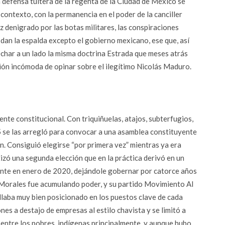
 defensa tuitera de la regenta de la Ciudad de México se
contexto, con la permanencia en el poder de la canciller
 denigrado por las botas militares, las conspiraciones
s dan la espalda excepto el gobierno mexicano, ese que, así
echar a un lado la misma doctrina Estrada que meses atrás
ión incómoda de opinar sobre el ilegítimo Nicolás Maduro.
nte constitucional. Con triquiñuelas, atajos, subterfugios,
5 se las arregló para convocar a una asamblea constituyente
ión. Consiguió elegirse “por primera vez” mientras ya era
tizó una segunda elección que en la práctica derivó en un
ente en enero de 2020, dejándole gobernar por catorce años
o Morales fue acumulando poder, y su partido Movimiento Al
laba muy bien posicionado en los puestos clave de cada
nes a destajo de empresas al estilo chavista y se limitó a
s entre los pobres, indígenas principalmente, y aunque hubo