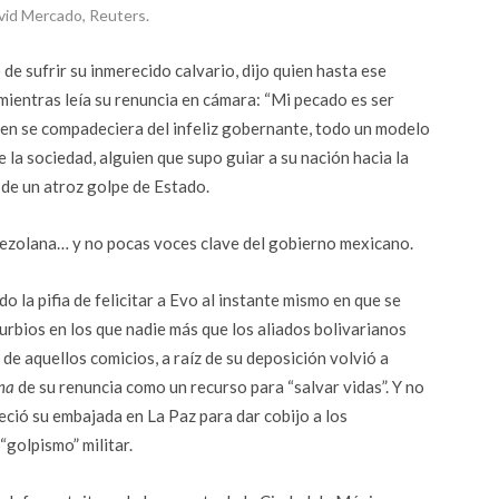
vid Mercado, Reuters.
de sufrir su inmerecido calvario, dijo quien hasta ese
ientras leía su renuncia en cámara: “Mi pecado es ser
quien se compadeciera del infeliz gobernante, todo un modelo
 la sociedad, alguien que supo guiar a su nación hacia la
 de un atroz golpe de Estado.
enezolana… y no pocas voces clave del gobierno mexicano.
 la pifia de felicitar a Evo al instante mismo en que se
rbios en los que nadie más que los aliados bolivarianos
 de aquellos comicios, a raíz de su deposición volvió a
ana
de su renuncia como un recurso para “salvar vidas”. Y no
eció su embajada en La Paz para dar cobijo a los
“golpismo” militar.