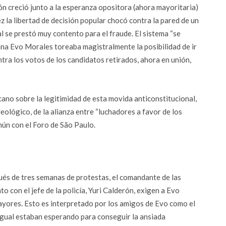
ión creció junto a la esperanza opositora (ahora mayoritaria)
ez la libertad de decisión popular chocó contra la pared de un
l se prestó muy contento para el fraude. El sistema “se
mañana Evo Morales toreaba magistralmente la posibilidad de ir
ra los votos de los candidatos retirados, ahora en unión,
icano sobre la legitimidad de esta movida anticonstitucional,
deológico, de la alianza entre “luchadores a favor de los
mún con el Foro de São Paulo.
és de tres semanas de protestas, el comandante de las
o con el jefe de la policía, Yuri Calderón, exigen a Evo
ayores. Esto es interpretado por los amigos de Evo como el
 igual estaban esperando para conseguir la ansiada