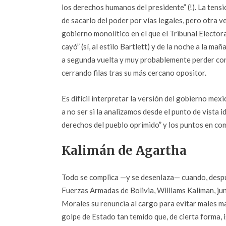
los derechos humanos del presidente” (!). La tens
de sacarlo del poder por vías legales, pero otra v
gobierno monolítico en el que el Tribunal Electora
cayó” (sí, al estilo Bartlett) y de la noche a la 
a segunda vuelta y muy probablemente perder cont
cerrando filas tras su más cercano opositor.
Es difícil interpretar la versión del gobierno mex
a no ser si la analizamos desde el punto de vista i
derechos del pueblo oprimido” y los puntos en co
Kalimán de Agartha
Todo se complica —y se desenlaza— cuando, despu
Fuerzas Armadas de Bolivia, Williams Kaliman, junt
Morales su renuncia al cargo para evitar males m
golpe de Estado tan temido que, de cierta forma,