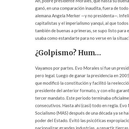
Ah, pobre presidente Morales, que hasta su buena
ganó, en una comparación inaudita, fuera de todo 
alemana Angela Merker —y no presidenta—. Infeliz
capitalistas y el imperialismo yanqui, al que todo
también de buenas a primeras, se supo listo para 
usaba como estandarte para no verse en la situac
¿Golpismo? Hum…
Vayamos por partes. Evo Morales sí fue un preside
pero legal. Luego de ganar la presidencia en 200
que modificó la constitución y facilitó la reelecc
presidente del anterior formato, y con ello garan
tercer mandato. Este periodo terminaba oficialm
consecutivos. Hasta ahí (casi) todo en regla. Ev
Socialismo (MAS) después de una década ya se hal
poder del Estado. Evitó las psicóticas expropiacio
nacionalizar grandes industrias, a repartir tierra