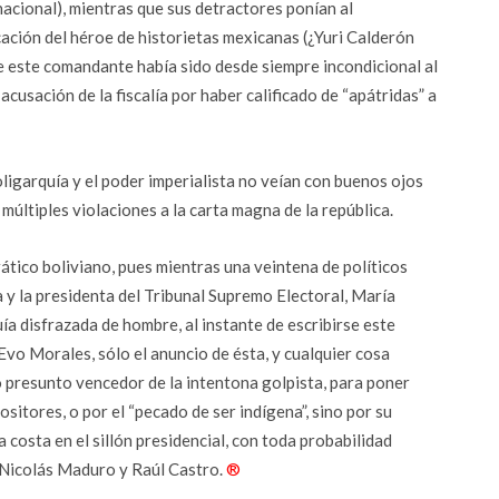
rnacional), mientras que sus detractores ponían al
ación del héroe de historietas mexicanas (¿Yuri Calderón
ue este comandante había sido desde siempre incondicional al
cusación de la fiscalía por haber calificado de “apátridas” a
 oligarquía y el poder imperialista no veían con buenos ojos
múltiples violaciones a la carta magna de la república.
ático boliviano, pues mientras una veintena de políticos
 y la presidenta del Tribunal Supremo Electoral, María
a disfrazada de hombre, al instante de escribirse este
 Evo Morales, sólo el anuncio de ésta, y cualquier cosa
mo presunto vencedor de la intentona golpista, para poner
ositores, o por el “pecado de ser indígena”, sino por su
 costa en el sillón presidencial, con toda probabilidad
 Nicolás Maduro y Raúl Castro.
®