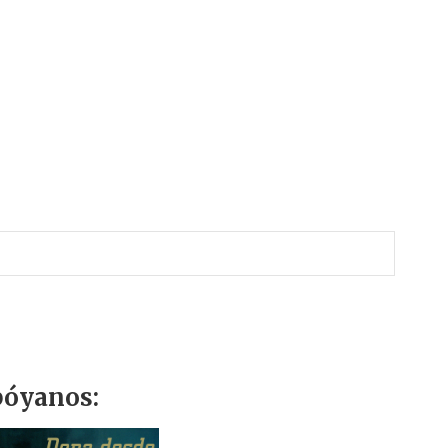
r
óyanos: