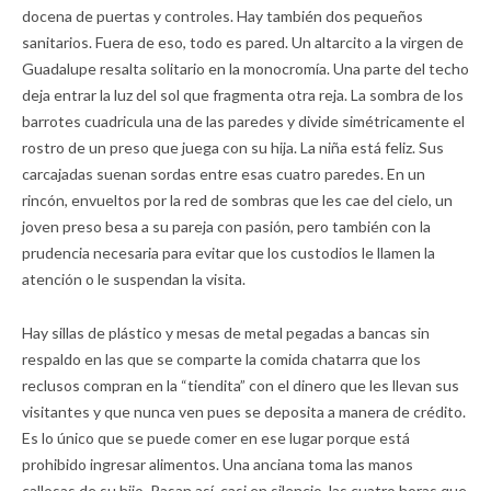
docena de puertas y controles. Hay también dos pequeños
sanitarios. Fuera de eso, todo es pared. Un altarcito a la virgen de
Guadalupe resalta solitario en la monocromía. Una parte del techo
deja entrar la luz del sol que fragmenta otra reja. La sombra de los
barrotes cuadricula una de las paredes y divide simétricamente el
rostro de un preso que juega con su hija. La niña está feliz. Sus
carcajadas suenan sordas entre esas cuatro paredes. En un
rincón, envueltos por la red de sombras que les cae del cielo, un
joven preso besa a su pareja con pasión, pero también con la
prudencia necesaria para evitar que los custodios le llamen la
atención o le suspendan la visita.
Hay sillas de plástico y mesas de metal pegadas a bancas sin
respaldo en las que se comparte la comida chatarra que los
reclusos compran en la “tiendita” con el dinero que les llevan sus
visitantes y que nunca ven pues se deposita a manera de crédito.
Es lo único que se puede comer en ese lugar porque está
prohibido ingresar alimentos. Una anciana toma las manos
callosas de su hijo. Pasan así, casi en silencio, las cuatro horas que