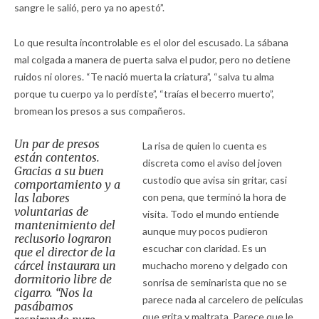
sangre le salió, pero ya no apestó”.
Lo que resulta incontrolable es el olor del escusado. La sábana
mal colgada a manera de puerta salva el pudor, pero no detiene
ruidos ni olores. “Te nació muerta la criatura”, “salva tu alma
porque tu cuerpo ya lo perdiste”, “traías el becerro muerto”,
bromean los presos a sus compañeros.
Un par de presos
La risa de quien lo cuenta es
están contentos.
discreta como el aviso del joven
Gracias a su buen
custodio que avisa sin gritar, casi
comportamiento y a
las labores
con pena, que terminó la hora de
voluntarias de
visita. Todo el mundo entiende
mantenimiento del
aunque muy pocos pudieron
reclusorio lograron
escuchar con claridad. Es un
que el director de la
cárcel instaurara un
muchacho moreno y delgado con
dormitorio libre de
sonrisa de seminarista que no se
cigarro. “Nos la
parece nada al carcelero de películas
pasábamos
que grita y maltrata. Parece que le