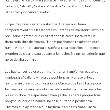
“carcelero” o “celda”. Para evitarlas hay eufemismos como “centro”,
“interno”, “oficial” y “estancia”. Se dice “afuera” y no “libre”.
“Adentro” y no “encarcelado”.
Un par de presos están contentos. Gracias a su buen
comportamiento y a las labores voluntarias de mantenimiento del
reclusorio lograron que el director de la cárcel instaurara un
dormitorio libre de cigarro. “Nos la pasábamos respirando puro
humo. Aquí se te espanta el sueño a cada rato y los que fuman
prenden su cigarro para aguantar la noche. Era un humaderón que
no te dejaba dormir”.
Los habitantes de ese dormitorio tienen también un pacto de
limpieza. Baño diario y nada de pestilencias. Por eso al tío, un
hombre viejo y enjuto originario de Oaxaca que llegó hace poco
terminaron convenciéndolo, casi obligándolo, a que se lavara los
pies con cloro. “Le apestaban bien gacho las patas porque traía
hongos. Aunque se bañara, no se le quitaba la pestilencia.
Tuvimos que ayudarlo a que metiera los pies en cloro. Hasta