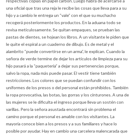
respectivas copias en papel carbón. Luego habrá de acercarse a
una oficial que tras una reja le recibe las cosas que lleva para a su
hijo y a cambio le entrega un “vale” con el que su muchacho
recogerá posteriormente los productos. En la aduana todo se
revisa meticulosamente. Se quitan empaques, se prueban las
pastas de dientes, se hojean los libros. A un visitante le piden que
le quite el espiral a un cuaderno de dibujo. Es de metal y el
alambrito “puede convertirse en un arma”, le explican. Cuando la
señora de verde termine de dejar los artículos de limpieza para su
hijo pasará a la “paquetería” a dejar sus pertenencias porque,
salvo la ropa, nada más puede pasar. El vestir tiene también
restricciones. Los colores que se puedan confundir con los
uniformes de los presos o del personal están prohibidos. También
la ropa provocativa, las botas, las gorras y los cinturones. A una de
las mujeres se le dificulta el ingreso porque lleva un sostén con
varillas. Pero la señora asustada encontrará sin problema el
camino porque el personal es amable con los visitantes. La
mayoría conoce bien a los presos y a sus familiares y hace lo
posible por ayudar. Hay en cambio una carcelera malencarada que