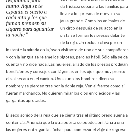
respirando puro
humo. Aquí se te
da tristeza separar a las familias para
espanta el sueño a
llevar a los presos de nuevo a su
cada rato y los que
jaula grande. Como los animales de
fuman prenden su
un circo después de su acto en la
cigarro para aguantar
la noche.”
pista se forman los presos delante
de la reja. Un recluso clava por un
instante la mirada en la joven visitante de uno de sus compañeros
y con la lengua se relame los bigotes, pero es hábil. Sólo ella se da
cuenta y no dice nada. Las mujeres, al lado de los presos prodigan
bendiciones y consejos con lágrimas en los ojos que muy pronto
el sol secará en el camino. Uno a uno los hombres dicen su
nombre y se pierden tras por la doble reja. Ven al frente como si
fueran marchando. No quieren mirar los ojos enrojecidos y las
gargantas apretadas.
El seco sonido de la reja que se cierra tras el último preso suena a
sentencia. Anuncia que la otra puerta se puede abrir. Una a una
las mujeres entregan las fichas para comenzar el viaje de regreso