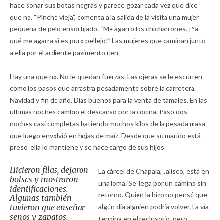
hace sonar sus botas negras y parece gozar cada vez que dice
que no. “Pinche vieja”, comenta a la salida de la visita una mujer
pequeña de pelo ensortijado. “Me agarró los chicharrones. ¡Ya
qué me agarra si es puro pellejo!” Las mujeres que caminan junto
a ella por el ardiente pavimento ríen.
Hay una que no. No le quedan fuerzas. Las ojeras se le escurren
como los pasos que arrastra pesadamente sobre la carretera.
Navidad y fin de año. Días buenos para la venta de tamales. En las
últimas noches cambió el descanso por la cocina. Pasó dos
noches casi completas batiendo muchos kilos de la pesada masa
que luego envolvió en hojas de maíz. Desde que su marido está
preso, ella lo mantiene y se hace cargo de sus hijos.
Hicieron filas, dejaron
La cárcel de Chapala, Jalisco, está en
bolsas y mostraron
una loma. Se llega por un camino sin
identificaciones.
retorno. Quien la hizo no pensó que
Algunas también
tuvieron que enseñar
algún día alguien podría volver. La vía
senos y zapatos.
termina en el reclusorio, pero