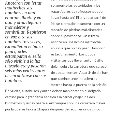
Anotaron con letras
solamente las autoridades y los
malhechas sus
repartidores de refrescos pueden
nombres en una
enorme libreta y en
llegar hasta ahí. El angosto carril de
otra y otra. Dejaron
ida se cierra abruptamente con un
monederos y
montón de piedras mal alineadas
sombrillas. Repitieron
sobre el pavimento. Un letrero
en voz alta sus
nombres tres veces,
escrito en una lámina maltrecha
extendieron el brazo
anuncia que no hay paso. Tampoco
para que les
estacionamiento. Los pocos
estamparan el sello
visitantes que llevan automóvil lo
sólo visible a la luz
ultravioleta y pasaron
dejan sobre la carretera que carece
seis rejas verdes antes
de acotamientos. A partir de ahí hay
de encontrarse con sus
que caminar unos doscientos
hombres.
metros hasta la puerta de la prisión.
De vuelta, autobuses y autos deben maniobrar en el delgado
camino para lograr dar la espalda a la cárcel y bajar los dos
kilómetros que hay hasta el entronque con una carretera mayor
por la que se llega a Chapala después de recorrer unos cinco