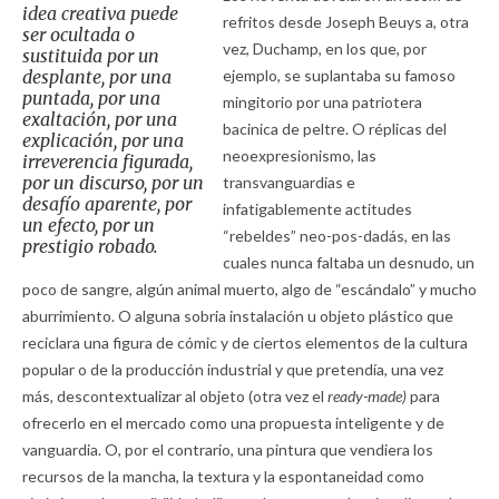
idea creativa puede
refritos desde Joseph Beuys a, otra
ser ocultada o
vez, Duchamp, en los que, por
sustituida por un
desplante, por una
ejemplo, se suplantaba su famoso
puntada, por una
mingitorio por una patriotera
exaltación, por una
bacinica de peltre. O réplicas del
explicación, por una
neoexpresionismo, las
irreverencia figurada,
por un discurso, por un
transvanguardias e
desafío aparente, por
infatigablemente actitudes
un efecto, por un
“rebeldes” neo-pos-dadás, en las
prestigio robado.
cuales nunca faltaba un desnudo, un
poco de sangre, algún animal muerto, algo de “escándalo” y mucho
aburrimiento. O alguna sobria instalación u objeto plástico que
reciclara una figura de cómic y de ciertos elementos de la cultura
popular o de la producción industrial y que pretendía, una vez
más, descontextualizar al objeto (otra vez el
ready-made
)
para
ofrecerlo en el mercado como una propuesta inteligente y de
vanguardia. O, por el contrario, una pintura que vendiera los
recursos de la mancha, la textura y la espontaneidad como