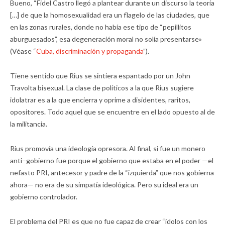
Bueno, “Fidel Castro llegó a plantear durante un discurso la teoría
[…] de que la homosexualidad era un flagelo de las ciudades, que
en las zonas rurales, donde no había ese tipo de “pepillitos
aburguesados”, esa degeneración moral no solía presentarse»
(Véase “
Cuba, discriminación y propaganda
”).
Tiene sentido que Rius se sintiera espantado por un John
Travolta bisexual. La clase de políticos a la que Rius sugiere
idolatrar es a la que encierra y oprime a disidentes, raritos,
opositores. Todo aquel que se encuentre en el lado opuesto al de
la militancia.
Rius promovía una ideología opresora. Al final, si fue un monero
anti–gobierno fue porque el gobierno que estaba en el poder —el
nefasto PRI, antecesor y padre de la “izquierda” que nos gobierna
ahora— no era de su simpatía ideológica. Pero su ideal era un
gobierno controlador.
El problema del PRI es que no fue capaz de crear “ídolos con los