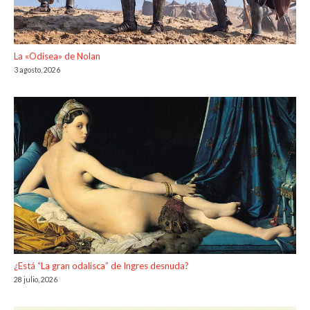
La «Odisea» de Nolan
3 agosto, 2026
¿Está “La gran odalisca” de Ingres desnuda?
28 julio, 2026