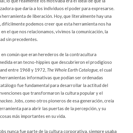
al, lo que realmente los motivaba era el ideal de que la
adora que daría a los individuos el poder para expresarse.
herramienta de liberación. Hoy, que literalmente hay una
o, difícilmente podemos creer que esta herramienta nos ha
en el que nos relacionamos, vivimos la comunicación, la
dad sin precedentes.
 en común que eran herederos de la contracultura
 medida eran tecno-hippies que descubrieron el prodigioso
rand entre 1968 y 1972,
The Whole Earth Catalogue,
el cual
y herramientas informativas que podían ser ordenadas
catálogo fue fundamental para desarrollar la actitud del
nvenciones que transformaron la cultura popular y el
hackeo
. Jobs, como otros pioneros de esa generación, creía
rramienta para abrir las puertas de la percepción, y su
 cosas más importantes en su vida.
obs nunca fue parte de la cultura corporativa, siempre usaba