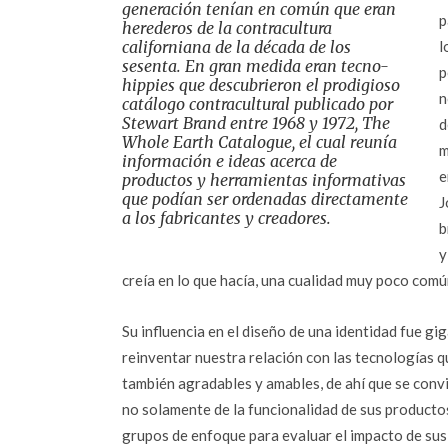
generación tenían en común que eran
p
herederos de la contracultura
californiana de la década de los
l
sesenta. En gran medida eran tecno-
p
hippies que descubrieron el prodigioso
n
catálogo contracultural publicado por
Stewart Brand entre 1968 y 1972,
The
d
Whole Earth Catalogue,
el cual reunía
m
información e ideas acerca de
e
productos y herramientas informativas
que podían ser ordenadas directamente
J
a los fabricantes y creadores.
b
y
creía en lo que hacía, una cualidad muy poco com
Su influencia en el diseño de una identidad fue gi
reinventar nuestra relación con las tecnologías q
también agradables y amables, de ahí que se convir
no solamente de la funcionalidad de sus producto
grupos de enfoque para evaluar el impacto de sus 