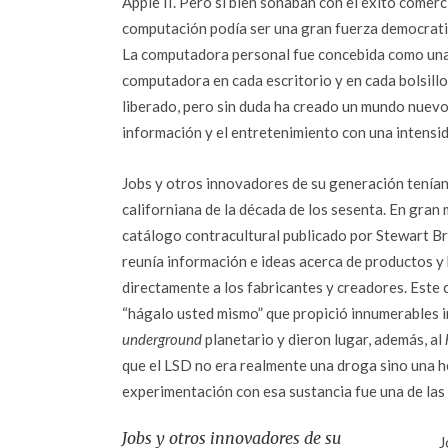
Apple II. Pero si bien soñaban con el éxito comerci
computación podía ser una gran fuerza democratiz
La computadora personal fue concebida como una 
computadora en cada escritorio y en cada bolsill
liberado, pero sin duda ha creado un mundo nuevo 
información y el entretenimiento con una intensi
Jobs y otros innovadores de su generación tenían
californiana de la década de los sesenta. En gran
catálogo contracultural publicado por Stewart B
reunía información e ideas acerca de productos 
directamente a los fabricantes y creadores. Este 
“hágalo usted mismo” que propició innumerables i
underground
planetario y dieron lugar, además, al
que el LSD no era realmente una droga sino una he
experimentación con esa sustancia fue una de las
Jobs y otros innovadores de su
J