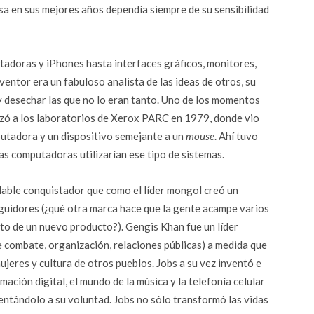
esa en sus mejores años dependía siempre de su sensibilidad
adoras y iPhones hasta interfaces gráficos, monitores,
entor era un fabuloso analista de las ideas de otros, su
y desechar las que no lo eran tanto. Uno de los momentos
lizó a los laboratorios de Xerox PARC en 1979, donde vio
putadora y un dispositivo semejante a un
mouse
. Ahí tuvo
las computadoras utilizarían ese tipo de sistemas.
idable conquistador que como el líder mongol creó un
guidores (¿qué otra marca hace que la gente acampe varios
nto de un nuevo producto?). Gengis Khan fue un líder
e combate, organización, relaciones públicas) a medida que
mujeres y cultura de otros pueblos. Jobs a su vez inventó e
mación digital, el mundo de la música y la telefonía celular
ntándolo a su voluntad. Jobs no sólo transformó las vidas