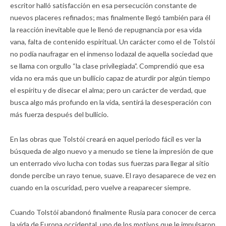
escritor halló satisfacción en esa persecución constante de
nuevos placeres refinados; mas finalmente llegó también para él
la reacción inevitable que le llenó de repugnancia por esa vida
vana, falta de contenido espiritual. Un carácter como el de Tolstói
no podía naufragar en el inmenso lodazal de aquella sociedad que
se llama con orgullo “la clase privilegiada”. Comprendió que esa
vida no era más que un bullicio capaz de aturdir por algún tiempo
el espíritu y de disecar el alma; pero un carácter de verdad, que
busca algo más profundo en la vida, sentirá la desesperación con
más fuerza después del bullicio.
En las obras que Tolstói creará en aquel periodo fácil es ver la
búsqueda de algo nuevo y a menudo se tiene la impresión de que
un enterrado vivo lucha con todas sus fuerzas para llegar al sitio
donde percibe un rayo tenue, suave. El rayo desaparece de vez en
cuando en la oscuridad, pero vuelve a reaparecer siempre.
Cuando Tolstói abandonó finalmente Rusia para conocer de cerca
la vida de Europa occidental, uno de los motivos que le impulsaron