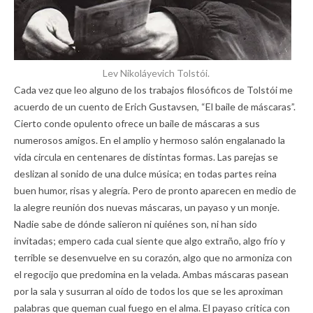
Lev Nikoláyevich Tolstói.
Cada vez que leo alguno de los trabajos filosóficos de Tolstói me
acuerdo de un cuento de Erich Gustavsen, “El baile de máscaras”.
Cierto conde opulento ofrece un baile de máscaras a sus
numerosos amigos. En el amplio y hermoso salón engalanado la
vida circula en centenares de distintas formas. Las parejas se
deslizan al sonido de una dulce música; en todas partes reina
buen humor, risas y alegría. Pero de pronto aparecen en medio de
la alegre reunión dos nuevas máscaras, un payaso y un monje.
Nadie sabe de dónde salieron ni quiénes son, ni han sido
invitadas; empero cada cual siente que algo extraño, algo frío y
terrible se desenvuelve en su corazón, algo que no armoniza con
el regocijo que predomina en la velada. Ambas máscaras pasean
por la sala y susurran al oído de todos los que se les aproximan
palabras que queman cual fuego en el alma. El payaso critica con