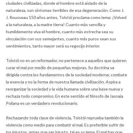
ciudades civilizadas, donde el hombre está aislado de la
naturaleza, son síntomas terribles de esa degeneración. Como J.
J. Rousseau 150 años antes, Tolstói proclama como lema: ¡Volved
a la naturaleza, a la madre tierra! Cuanto más sencilla y
humildemente viva el hombre, cuanto más estrecha sea su
vinculación con sus semejantes, cuanto más puros sean sus
sentimientos, tanto mayor será su regocijo interior.
Tolstói no es un reformador, no pertenece a aquellos que quieren
curar el mal por medio de pequeñas mejoras. Su doctrina va
dirigida contra los fundamentos de la sociedad moderna; combate
la esencia y no la forma de nuestra llamada civilización. Aspira a
reorganizar la sociedad y la vida humana sobre una base nueva y
rechaza todo compromiso. En este sentido el filósofo de Iasnaia
Poliana es un verdadero revolucionario.
Rechazando toda clase de violencia, Tolstói reprueba también la
violencia como medio para combatir el mal. Es preferible sufrir de
los injustos, antes que ser injusto, tal es su lema. El mal hay que