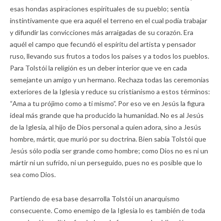
esas hondas aspiraciones espirituales de su pueblo; sentía
instintivamente que era aquél el terreno en el cual podía trabajar
y difundir las convicciones más arraigadas de su corazón. Era
aquél el campo que fecundó el espíritu del artista y pensador
ruso, llevando sus frutos a todos los países y a todos los pueblos.
Para Tolstói la religión es un deber interior que ve en cada
semejante un amigo y un hermano. Rechaza todas las ceremonias
exteriores de la Iglesia y reduce su cristianismo a estos términos:
“Ama a tu prójimo como a ti mismo”. Por eso ve en Jesús la figura
ideal más grande que ha producido la humanidad. No es al Jesús
de la Iglesia, al hijo de Dios personal a quien adora, sino a Jesús
hombre, mártir, que murió por su doctrina. Bien sabía Tolstói que
Jesús sólo podía ser grande como hombre; como Dios no es ni un
mártir ni un sufrido, ni un perseguido, pues no es posible que lo
sea como Dios.
Partiendo de esa base desarrolla Tolstói un anarquismo
consecuente. Como enemigo de la Iglesia lo es también de toda