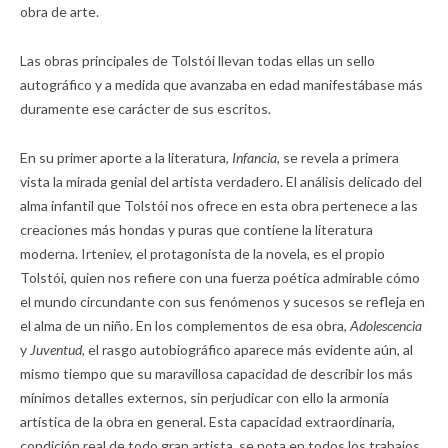
obra de arte.
Las obras principales de Tolstói llevan todas ellas un sello
autográfico y a medida que avanzaba en edad manifestábase más
duramente ese carácter de sus escritos.
En su primer aporte a la literatura,
Infancia,
se revela a primera
vista la mirada genial del artista verdadero. El análisis delicado del
alma infantil que Tolstói nos ofrece en esta obra pertenece a las
creaciones más hondas y puras que contiene la literatura
moderna. Irteniev, el protagonista de la novela, es el propio
Tolstói, quien nos refiere con una fuerza poética admirable cómo
el mundo circundante con sus fenómenos y sucesos se refleja en
el alma de un niño. En los complementos de esa obra,
Adolescencia
y
Juventud,
el rasgo autobiográfico aparece más evidente aún, al
mismo tiempo que su maravillosa capacidad de describir los más
mínimos detalles externos, sin perjudicar con ello la armonía
artística de la obra en general. Esta capacidad extraordinaria,
condición real de todo gran artista, se nota en todos los trabajos