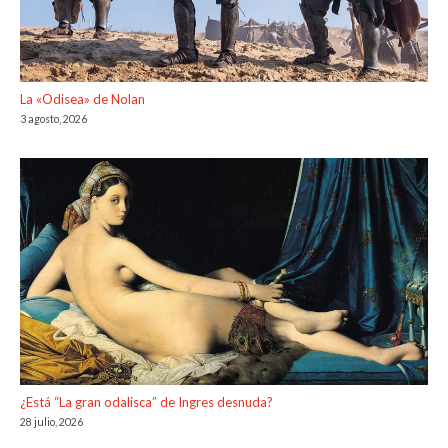
La «Odisea» de Nolan
3 agosto, 2026
¿Está “La gran odalisca” de Ingres desnuda?
28 julio, 2026