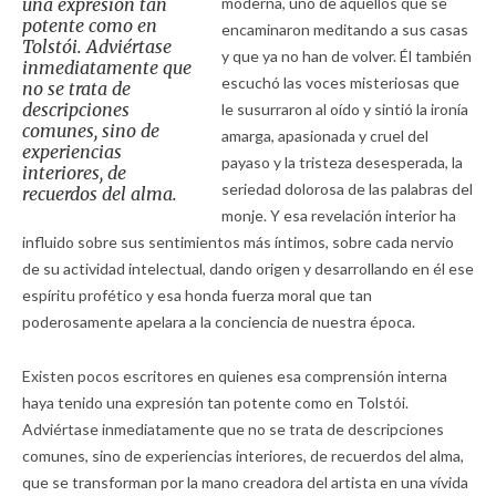
una expresión tan
moderna, uno de aquellos que se
potente como en
encaminaron meditando a sus casas
Tolstói. Adviértase
y que ya no han de volver. Él también
inmediatamente que
escuchó las voces misteriosas que
no se trata de
descripciones
le susurraron al oído y sintió la ironía
comunes, sino de
amarga, apasionada y cruel del
experiencias
payaso y la tristeza desesperada, la
interiores, de
seriedad dolorosa de las palabras del
recuerdos del alma.
monje. Y esa revelación interior ha
influido sobre sus sentimientos más íntimos, sobre cada nervio
de su actividad intelectual, dando origen y desarrollando en él ese
espíritu profético y esa honda fuerza moral que tan
poderosamente apelara a la conciencia de nuestra época.
Existen pocos escritores en quienes esa comprensión interna
haya tenido una expresión tan potente como en Tolstói.
Adviértase inmediatamente que no se trata de descripciones
comunes, sino de experiencias interiores, de recuerdos del alma,
que se transforman por la mano creadora del artista en una vívida