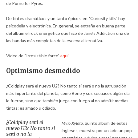
de Porno for Pyros.
De tintes dramáticos y un tanto épicos, en “Curiosity kills” hay
psicodelia y electrónica. En general, se extraña en buena parte
del álbum el rock energético que hizo de Jane’s Addiction una de
las bandas más completas de la escena alternativa.
Video de “Irresistible force”
aquí
.
Optimismo desmedido
¿Coldplay será el nuevo U2? No tanto si será o no la agrupación
más importante del planeta, como Bono y sus secuaces algún día
lo fueron, sino que también juega con fuego al no admitir medias
tintas: es amado u odiado.
¿Coldplay será el
Mylo Xyloto,
quinto álbum de estos
nuevo U2? No tanto si
ingleses, muestra por un lado un pop
será o no la
energético y dulce excesivamente, y