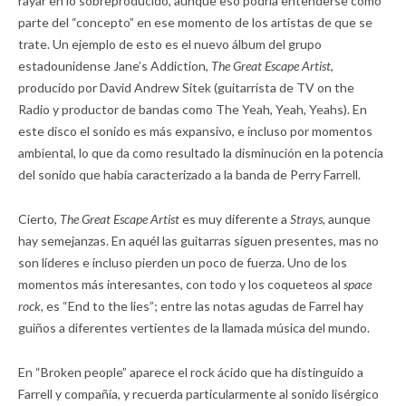
rayar en lo sobreproducido, aunque eso podría entenderse como
parte del “concepto” en ese momento de los artistas de que se
trate. Un ejemplo de esto es el nuevo álbum del grupo
estadounidense Jane’s Addiction,
The Great Escape Artist,
producido por David Andrew Sitek (guitarrista de TV on the
Radio y productor de bandas como The Yeah, Yeah, Yeahs). En
este disco el sonido es más expansivo, e incluso por momentos
ambiental, lo que da como resultado la disminución en la potencia
del sonido que había caracterizado a la banda de Perry Farrell.
Cierto,
The Great Escape Artist
es muy diferente a
Strays,
aunque
hay semejanzas. En aquél las guitarras siguen presentes, mas no
son líderes e incluso pierden un poco de fuerza. Uno de los
momentos más interesantes, con todo y los coqueteos al
space
rock,
es “End to the lies”; entre las notas agudas de Farrel hay
guiños a diferentes vertientes de la llamada música del mundo.
En “Broken people” aparece el rock ácido que ha distinguido a
Farrell y compañía, y recuerda particularmente al sonido lisérgico