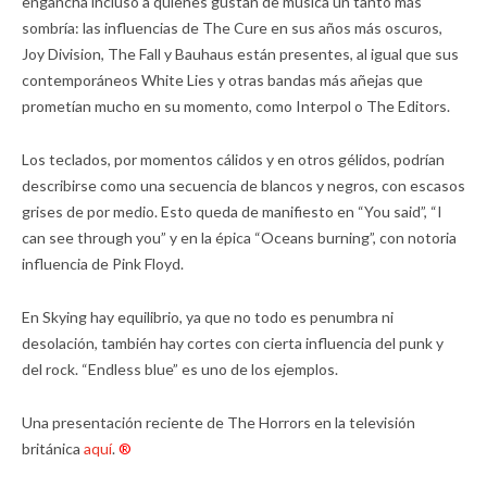
engancha incluso a quienes gustan de música un tanto más
sombría: las influencias de The Cure en sus años más oscuros,
Joy Division, The Fall y Bauhaus están presentes, al igual que sus
contemporáneos White Lies y otras bandas más añejas que
prometían mucho en su momento, como Interpol o The Editors.
Los teclados, por momentos cálidos y en otros gélidos, podrían
describirse como una secuencia de blancos y negros, con escasos
grises de por medio. Esto queda de manifiesto en “You said”, “I
can see through you” y en la épica “Oceans burning”, con notoria
influencia de Pink Floyd.
En Skying hay equilibrio, ya que no todo es penumbra ni
desolación, también hay cortes con cierta influencia del punk y
del rock. “Endless blue” es uno de los ejemplos.
Una presentación reciente de The Horrors en la televisión
británica
aquí
.
®