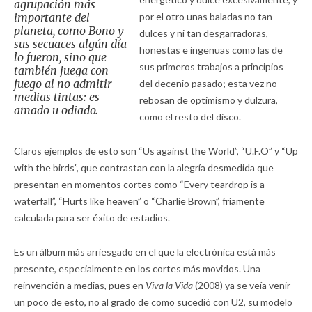
agrupación más
importante del
por el otro unas baladas no tan
planeta, como Bono y
dulces y ni tan desgarradoras,
sus secuaces algún día
honestas e ingenuas como las de
lo fueron, sino que
sus primeros trabajos a principios
también juega con
fuego al no admitir
del decenio pasado; esta vez no
medias tintas: es
rebosan de optimismo y dulzura,
amado u odiado.
como el resto del disco.
Claros ejemplos de esto son “Us against the World”, “U.F.O” y “Up
with the birds”, que contrastan con la alegría desmedida que
presentan en momentos cortes como “Every teardrop is a
waterfall”, “Hurts like heaven” o “Charlie Brown”, fríamente
calculada para ser éxito de estadios.
Es un álbum más arriesgado en el que la electrónica está más
presente, especialmente en los cortes más movidos. Una
reinvención a medias, pues en
Viva la Vida
(2008) ya se veía venir
un poco de esto, no al grado de como sucedió con U2, su modelo