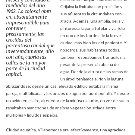
mediados del año
Grijalva la limitaba con precisión y
1962. La colosal obra
sus afluentes la circundaban con
era absolutamente
gracia. Además, una amplia, bella y
imprescindible para
contener,
pintoresca laguna tutelar vivía feliz
precisamente, las
en uno de los bordes de la breve
crecidas del
ciudad, más bien los del poniente. Y
portentoso caudal que
nosotros, sus habitantes todos,
inveteradamente, año
con año, cubría las
también respirábamos tranquilos, a
calles de la mayor
pesar de la presencia ubicua del
parte de la ciudad
agua. Desde la altura de las ramas de
capital.
un árbol teníamos al río y la laguna
abrazándose; desde un casi elevado edificio estaba la misma
pareja, multiplicada, y los brazos de agua por aquí, por allá. Y desde
un avión en el aire, alrededor de la minúscula urbe, en vez de suelo
resaltaban manchones de ansiosa vegetación sitiada entre
múltiples y líquidos espejos.
Ciudad acuática, Villahermosa era, efectivamente, una agraciada