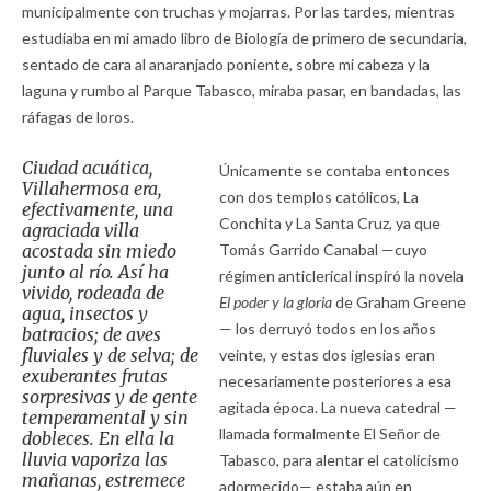
municipalmente con truchas y mojarras. Por las tardes, mientras
estudiaba en mi amado libro de Biología de primero de secundaria,
sentado de cara al anaranjado poniente, sobre mi cabeza y la
laguna y rumbo al Parque Tabasco, miraba pasar, en bandadas, las
ráfagas de loros.
Ciudad acuática,
Únicamente se contaba entonces
Villahermosa era,
con dos templos católicos, La
efectivamente, una
Conchita y La Santa Cruz, ya que
agraciada villa
acostada sin miedo
Tomás Garrido Canabal —cuyo
junto al río. Así ha
régimen anticlerical inspiró la novela
vivido, rodeada de
El poder y la gloria
de Graham Greene
agua, insectos y
— los derruyó todos en los años
batracios; de aves
fluviales y de selva; de
veinte, y estas dos iglesias eran
exuberantes frutas
necesariamente posteriores a esa
sorpresivas y de gente
agitada época. La nueva catedral —
temperamental y sin
llamada formalmente El Señor de
dobleces. En ella la
lluvia vaporiza las
Tabasco, para alentar el catolicismo
mañanas, estremece
adormecido— estaba aún en