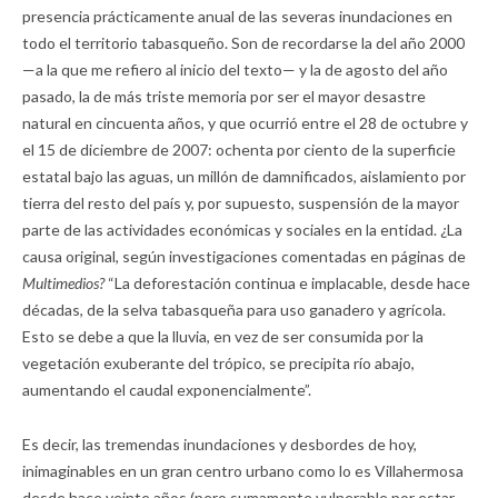
presencia prácticamente anual de las severas inundaciones en
todo el territorio tabasqueño. Son de recordarse la del año 2000
—a la que me refiero al inicio del texto— y la de agosto del año
pasado, la de más triste memoria por ser el mayor desastre
natural en cincuenta años, y que ocurrió entre el 28 de octubre y
el 15 de diciembre de 2007: ochenta por ciento de la superficie
estatal bajo las aguas, un millón de damnificados, aislamiento por
tierra del resto del país y, por supuesto, suspensión de la mayor
parte de las actividades económicas y sociales en la entidad. ¿La
causa original, según investigaciones comentadas en páginas de
Multimedios?
“La deforestación continua e implacable, desde hace
décadas, de la selva tabasqueña para uso ganadero y agrícola.
Esto se debe a que la lluvia, en vez de ser consumida por la
vegetación exuberante del trópico, se precipita río abajo,
aumentando el caudal exponencialmente”.
Es decir, las tremendas inundaciones y desbordes de hoy,
inimaginables en un gran centro urbano como lo es Villahermosa
desde hace veinte años (pero sumamente vulnerable por estar