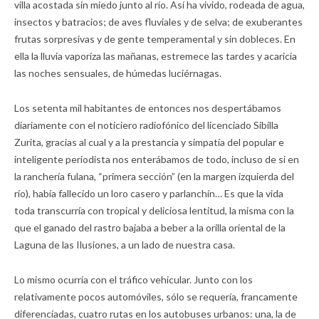
villa acostada sin miedo junto al río. Así ha vivido, rodeada de agua,
insectos y batracios; de aves fluviales y de selva; de exuberantes
frutas sorpresivas y de gente temperamental y sin dobleces. En
ella la lluvia vaporiza las mañanas, estremece las tardes y acaricia
las noches sensuales, de húmedas luciérnagas.
Los setenta mil habitantes de entonces nos despertábamos
diariamente con el noticiero radiofónico del licenciado Sibilla
Zurita, gracias al cual y a la prestancia y simpatía del popular e
inteligente periodista nos enterábamos de todo, incluso de si en
la ranchería fulana, “primera sección” (en la margen izquierda del
río), había fallecido un loro casero y parlanchín… Es que la vida
toda transcurría con tropical y deliciosa lentitud, la misma con la
que el ganado del rastro bajaba a beber a la orilla oriental de la
Laguna de las Ilusiones, a un lado de nuestra casa.
Lo mismo ocurría con el tráfico vehicular. Junto con los
relativamente pocos automóviles, sólo se requería, francamente
diferenciadas, cuatro rutas en los autobuses urbanos: una, la de