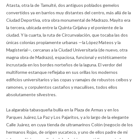
Atasta, otra la de Tamulté, dos antiguos poblados gemelos
convertidos ya en barrios muy distantes del centro, más allá de la
Ciudad Deportiva, otra obra monumental de Madrazo. Mayito era
la tercera, ubicada entre la Quinta Grijalva y el poniente de la
ciudad. Y la cuarta, la ruta de Circunvalación, que tocaba las dos
únicas colonias propiamente urbanas —la López Mateos y la
Magisterial—, cercanas a la Ciudad Universitaria (de nuevo, otra
magna obra de Madrazo), espaciosa, funcional y estéticamente
incrustada en los bordes norteños de la laguna. El verdor del
multiforme estanque reflejaba en sus orillas los modernos
edificios universitarios y las copas y ramajes de robustos ceibos y
ramones, y corpulentos castaños y macuilises, todos ellos
absolutamente silvestres.
La algarabía tabasqueña bullía en la Plaza de Armas y en los
Parques Juárez, La Paz y Los Pajaritos, y a lo largo de la elegante
Calle Juárez, en cuya tienda de ultramarinos Colón (negocio de los
hermanos Rojas, de origen yucateco, y uno de ellos padre de mi