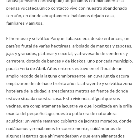
tabasqueñísimo condiscípulo) adquiríamos cotidianamente la
prensa yucateca,único contacto vivo con nuestro abandonado
terruño, en donde abruptamente habíamos dejado casa,
familiares y amigos.
El hermoso y selvático Parque Tabasco era, desde entonces, un
paraíso frutal de varias hectáreas, arbolado de mangos y zapotes,
jujos
y granados, platanar y cocotal, y atravesado de senderos y
carretera, dotado de bancas y de kioskos, uno por cada municipio,
para la Feria de Abril. Años enteros estuvo en el litoral de un
amplio recodo de la laguna omnipresente, en cuya jungla oscura
emplazaron desde hace treinta años la atrayente y selvática zona
hotelera de la ciudad, a trescientos metros en frente de donde
estuvo situada nuestra casa. Esta vivienda, al igual que sus
vecinas, era completamente lacustre ya que, localizada en la orilla
exacta del pequeño lago, nuestro patio era de naturaleza
acuática: un verde remanso cubierto de jacintos morados, donde
nadábamos y remábamos frecuentemente, cuidándonos de
algunos lagartos que ahí merodeaban y que eran alimentados