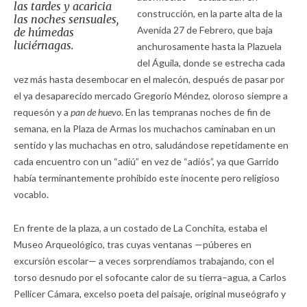
las tardes y acaricia
construcción, en la parte alta de la
las noches sensuales,
Avenida 27 de Febrero, que baja
de húmedas
luciérnagas.
anchurosamente hasta la Plazuela
del Águila, donde se estrecha cada
vez más hasta desembocar en el malecón, después de pasar por
el ya desaparecido mercado Gregorio Méndez, oloroso siempre a
requesón y a
pan de huevo
. En las tempranas noches de fin de
semana, en la Plaza de Armas los muchachos caminaban en un
sentido y las muchachas en otro, saludándose repetidamente en
cada encuentro con un “adiú” en vez de “adiós”, ya que Garrido
había terminantemente prohibido este inocente pero religioso
vocablo.
En frente de la plaza, a un costado de La Conchita, estaba el
Museo Arqueológico, tras cuyas ventanas —púberes en
excursión escolar— a veces sorprendíamos trabajando, con el
torso desnudo por el sofocante calor de su tierra–agua, a Carlos
Pellicer Cámara, excelso poeta del paisaje, original museógrafo y