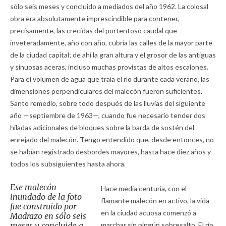
sólo seis meses y concluido a mediados del año 1962. La colosal
obra era absolutamente imprescindible para contener,
precisamente, las crecidas del portentoso caudal que
inveteradamente, año con año, cubría las calles de la mayor parte
de la ciudad capital; de ahí la gran altura y el grosor de las antiguas
y sinuosas aceras, incluso muchas provistas de altos escalones.
Para el volumen de agua que traía el río durante cada verano, las
dimensiones perpendiculares del malecón fueron suficientes.
Santo remedio, sobre todo después de las lluvias del siguiente
año —septiembre de 1963—, cuando fue necesario tender dos
hiladas adicionales de bloques sobre la barda de sostén del
enrejado del malecón. Tengo entendido que, desde entonces, no
se habían registrado desbordes mayores, hasta hace diez años y
todos los subsiguientes hasta ahora.
Ese malecón
Hace media centuria, con el
inundado de la foto
flamante malecón en activo, la vida
fue construido por
en la ciudad acuosa comenzó a
Madrazo en sólo seis
meses y concluido a
marchar sin ningún sobresalto. El río