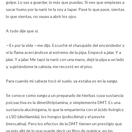
golpe. Lo vas a guardar, lo más que puedas. Si veo que empiezas a
sacar humo por la nariz te la voy a tapar. Pase lo que pase, sientas
lo que sientas, no vayas a abrir los ojos.
A todo dije que sí.
—Es por la vida —me dijo. Escuché el chasquido del encendedor y
vi la flama acercándose al extremo de la pipa. Empecé a jalar. Y a
jalar. Y a jalar. Me tapó la nariz con una mano, dejó la pipa a un lado
y, sujetándome la cabeza, me recostó en el piso.
Para cuando mi cabeza tocó el suelo, ya estaba yo en la
xanga
.
Se conoce como
xanga
a un preparado de hierbas cuya sustancia
psicoactiva es la dimetiltriptamina, o simplemente DMT. Es una
sustancia alucinógena, lo que la emparienta con el ácido lisérgico
o LSD (dietilamida), los hongos (psilocibina) y el peyote
(mescalina). Pero los efectos de la DMT tienen un prestigio que
va más allá de lo que puede decir un libro de química: en las