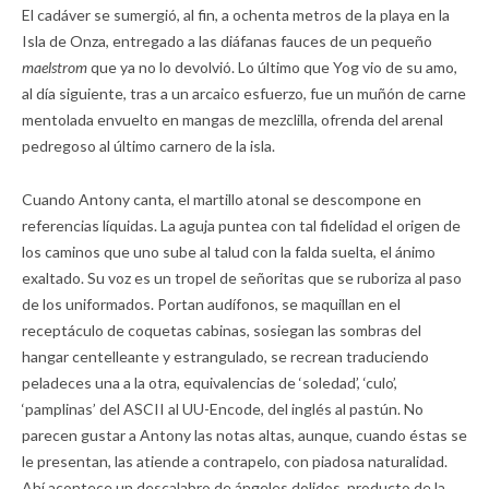
El cadáver se sumergió, al fin, a ochenta metros de la playa en la
Isla de Onza, entregado a las diáfanas fauces de un pequeño
maelstrom
que ya no lo devolvió. Lo último que Yog vio de su amo,
al día siguiente, tras a un arcaico esfuerzo, fue un muñón de carne
mentolada envuelto en mangas de mezclilla, ofrenda del arenal
pedregoso al último carnero de la isla.
Cuando Antony canta, el martillo atonal se descompone en
referencias líquidas. La aguja puntea con tal fidelidad el origen de
los caminos que uno sube al talud con la falda suelta, el ánimo
exaltado. Su voz es un tropel de señoritas que se ruboriza al paso
de los uniformados. Portan audífonos, se maquillan en el
receptáculo de coquetas cabinas, sosiegan las sombras del
hangar centelleante y estrangulado, se recrean traduciendo
peladeces una a la otra, equivalencias de ‘soledad’, ‘culo’,
‘pamplinas’ del ASCII al UU-Encode, del inglés al pastún. No
parecen gustar a Antony las notas altas, aunque, cuando éstas se
le presentan, las atiende a contrapelo, con piadosa naturalidad.
Ahí acontece un descalabro de ángeles dolidos, producto de la