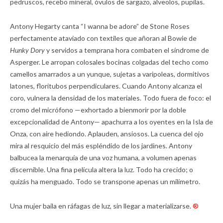
pedruscos, recebo mineral, óvulos de sargazo, alveolos, pupilas.
Antony Hegarty canta “I wanna be adore” de Stone Roses
perfectamente ataviado con textiles que añoran al Bowie de
Hunky Dory
y servidos a temprana hora combaten el síndrome de
Asperger. Le arropan colosales bocinas colgadas del techo como
camellos amarrados a un yunque, sujetas a varipoleas, dormitivos
latones, floritubos perpendiculares. Cuando Antony alcanza el
coro, vulnera la densidad de los materiales. Todo fuera de foco: el
cromo del micrófono —exhortado a bienmorir por la doble
excepcionalidad de Antony— apachurra a los oyentes en la Isla de
Onza, con aire hediondo. Aplauden, ansiosos. La cuenca del ojo
mira al resquicio del más espléndido de los jardines. Antony
balbucea la menarquía de una voz humana, a volumen apenas
discernible. Una fina película altera la luz. Todo ha crecido; o
quizás ha menguado. Todo se transpone apenas un milímetro.
Una mujer baila en ráfagas de luz, sin llegar a materializarse.
®