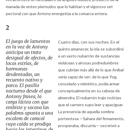
manada de entes piernudos que lo habitan y el vigoroso set
pectoral con que Antony energetiza a la comarca entera.
2
El juego de lamentos
Cuatro días, con sus noches. En el
en la voz de Antony
quinto amanecer, la isla se subordinó
anticipa un trato
a un vasto nubarrón de sustancias
desigual de afectos, de
locas estrías, de
violáceas y airosas podredumbres
hormonas
que cubrían más allá de lo que Aníbal
desdentadas, un
sería capaz de ver; de lo que Yog,
recuento nativo y
consolado y mimético, podía armar
parco. El pasillo
nocturno desde el que
conceptualmente en su cabeza de
Antony frasea, la
almendra. El nubarrón trajo noticias
carga láctea con que
que el carnero supo leer y apaciguar.
embiste y socava las
La presencia de aquella sombra
palabras apunta a una
escalera de caracol
portentosa —Sahara del firmamento,
cuya caída se prodiga
prosperaba, discurría— secreteó a
hacia los intestinos de