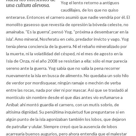
Yog el lento retorno a antiguos
una cultura alevosa.
caudillajes, de los que no quiso
enterarse. Entonces el carnero asumió que nadie vendría por él. El
monolito gaseoso que revestía de opresión la bóveda celeste, no
amainaba. “Es la guerra”, pensó Yog, “próxima a desembarcar en la
isla”. Amo mineral, Nosferatu en celo, predador invicto y vago. Yog
tenía plena conciencia de la guerra. Ni el rebaño mineralizado por
la muerte, ni la volatilidad del césped, ni el mes de agosto en la
Isla de Onza, ni el año 2008 se resistían a ella: sólo el mar parecía
sereno ante la guerra. Yog sabía que no valía la pena recorrer
nuevamente la isla en busca de alimento. No quedaba un solo hilo
de verdor por mordisquear, ningún ramaje o mechón de yerba
entre las rocas, nada por oler ni por mascar. Así que se trasladó al
montículo sin nombre desde el que días antes vio esfumarse a
Aníbal: ahí montó guardia el carnero, con un mutis sobrio, de
altísima dignidad. Su penúltima inquietud fue preguntarse si en
algún punto de la isla agonizaban también los lobos, que dejaron
de patrullar y ulular. Siempre creyó que la ausencia de lobos
acarrearía buenos augurios, pero ahora entendía que el malestar