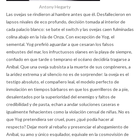
Antony Hegarty
Las ovejas se rindieron al hambre antes que él. Desfallecieron en
lapsos nivales de eco profundo, decisión tomada al interior de
cada palacio blanco: se bate el switch y las ovejas caen fulminadas
colina abajo en la Isla de Onza. Con excepción de Yog, el
semental. Yog prefirió aguardar a que cesaran los falsos
embustes del mar, los infructuosos olanes en la playa de siempre,
confiado en que tarde o temprano el océano decidiría tragarse a
Aníbal. Que una oveja subsista a la muerte de sus congéneres, a
la aridez extrema y al silencio no es de sorprender: la oveja es el
testigo absoluto, el compañero leal, el modelo perfecto de
inmolación en tiempos bárbaros en que los guerrilleros de a pie,
desalentados por la superioridad del enemigo y faltos de
credibilidad y de pasta, echan a andar soluciones caseras e
igualmente fehacientes como la violación censal de niñas. No es
que Yog pretendiera ser cruel, pues ¿qué podía hacer al
respecto? Dejar morir al rebaño y presenciar el ahogamiento de
Aníbal, su amo y único esquilador, equivale en la cosmovisión de