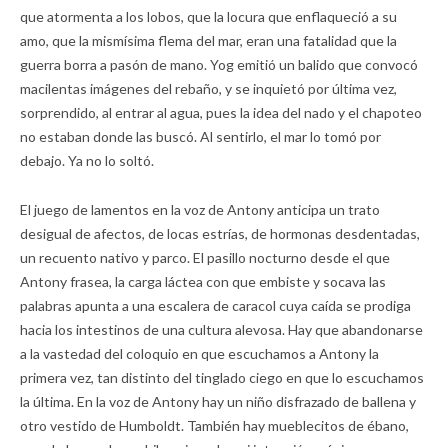
que atormenta a los lobos, que la locura que enflaqueció a su
amo, que la mismísima flema del mar, eran una fatalidad que la
guerra borra a pasón de mano. Yog emitió un balido que convocó
macilentas imágenes del rebaño, y se inquietó por última vez,
sorprendido, al entrar al agua, pues la idea del nado y el chapoteo
no estaban donde las buscó. Al sentirlo, el mar lo tomó por
debajo. Ya no lo soltó.
El juego de lamentos en la voz de Antony anticipa un trato
desigual de afectos, de locas estrías, de hormonas desdentadas,
un recuento nativo y parco. El pasillo nocturno desde el que
Antony frasea, la carga láctea con que embiste y socava las
palabras apunta a una escalera de caracol cuya caída se prodiga
hacia los intestinos de una cultura alevosa. Hay que abandonarse
a la vastedad del coloquio en que escuchamos a Antony la
primera vez, tan distinto del tinglado ciego en que lo escuchamos
la última. En la voz de Antony hay un niño disfrazado de ballena y
otro vestido de Humboldt. También hay mueblecitos de ébano,