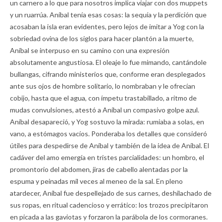
un carnero a lo que para nosotros implica viajar con dos muppets
y un ruarrúa. Aníbal tenía esas cosas: la sequía y la perdición que
acosaban la isla eran evidentes, pero lejos de imitar a Yog con la
sobriedad ovina de los siglos para hacer plantón a la muerte,
Aníbal se interpuso en su camino con una expresión
absolutamente angustiosa. El oleaje lo fue mimando, cantándole
bullangas, cifrando ministerios que, conforme eran desplegados
ante sus ojos de hombre solitario, lo nombraban y le ofrecían
cobijo, hasta que el agua, con ímpetu trastabillado, a ritmo de
mudas convulsiones, atestó a Aníbal un compasivo golpe azul.
Aníbal desapareció, y Yog sostuvo la mirada: rumiaba a solas, en
vano, a estómagos vacíos. Ponderaba los detalles que consideró
útiles para despedirse de Aníbal y también de la idea de Aníbal. El
cadáver del amo emergía en tristes parcialidades: un hombro, el
promontorio del abdomen, jiras de cabello alentadas por la
espuma y peinadas mil veces al meneo de la sal. En pleno
atardecer, Aníbal fue despellejado de sus carnes, deshilachado de
sus ropas, en ritual cadencioso y errático: los trozos precipitaron
en picada a las gaviotas y forzaron la parábola de los cormoranes.