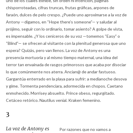
uno de los cuales exhibe, sin orden ni intención, páginas
chisporroteadas, cifras truncas, frutas gráficas, arpones de
faraón, dulces de pelo crespo. ¿Puede uno aproximarse a la voz de
Antony —digamos, en “Hope there’s someone”— y saludar al
prójimo, seguir con lo ordinario, tomar asiento? A golpe de vista,
es impensable. ¿Y los ceniceros de su voz —tomemos “Easy” o
“Blind”— se ofrecen al visitante con la plenitud generosa que uno
espera? Quizás, pero van llenos. La voz de Antony es una
presencia mortuoria y al mismo tiempo maternal, una idea del
terror tan envainada de rasgos primorosos que acaba por disociar
lo que comúnmente nos aterra. Ancian@ de andar fastuoso.
Gargantúa enterrado en la playa para sufrir: a medianoche desova
y gime. Tormenta pendenciara, adormecida en chopos. Caetano
enmohecido. Morrisey absuelto. Prince obeso, regurgitado.
Cetáceo retórico. Nautilus venial. Kraken femenino.
3
La voz de Antony es
Por razones que no vamos a