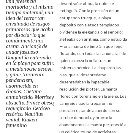
una presencia
desentrañar ahora, la nube se
mortuoria y al mismo
extinguió. Con la precisión de un
tiempo maternal, una
idea del terror tan
estupendo trueque, la playa
envainada de rasgos
depositó con aleteos templados —
primorosos que acaba
olvídense la elegancia o el señorío:
por disociar lo que
aleteaba con arritmia, como estúpida
comúnmente nos
aterra. Ancian@ de
— una manta de 6m x 3m que llegó
andar fastuoso.
flotando, con todas las anomalías de
Gargantúa enterrado
quien alcanza la orilla tras un
en la playa para sufrir:
esfuerzo heroico. La chuparon las
a medianoche desova
y gime. Tormenta
olas, que al desenredarse
pendenciera,
desenredaban la impecable
adormecida en
resolución del plotter. La manta
chopos. Caetano
floreó con torerismo en la arena. Los
enmohecido. Morrisey
absuelto. Prince obeso,
cangrejos que la treparon no
regurgitado. Cetáceo
parecían estar de acuerdo con su
retórico. Nautilus
terrible denuncia, y pronto la
venial. Kraken
abandonaron. La manta perteneció a
femenino.
un colérico grupo de activistas