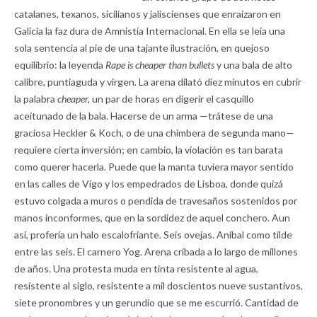
catalanes, texanos, sicilianos y jaliscienses que enraizaron en
Galicia la faz dura de Amnistía Internacional. En ella se leía una
sola sentencia al pie de una tajante ilustración, en quejoso
equilibrio: la leyenda
Rape is cheaper than bullets
y una bala de alto
calibre, puntiaguda y virgen
.
La arena dilató diez minutos en cubrir
la palabra
cheaper,
un par de horas en digerir el casquillo
aceitunado de la bala. Hacerse de un arma —trátese de una
graciosa Heckler & Koch, o de una chimbera de segunda mano—
requiere cierta inversión; en cambio, la violación es tan barata
como querer hacerla. Puede que la manta tuviera mayor sentido
en las calles de Vigo y los empedrados de Lisboa, donde quizá
estuvo colgada a muros o pendida de travesaños sostenidos por
manos inconformes, que en la sordidez de aquel conchero. Aun
así, profería un halo escalofriante. Seis ovejas. Aníbal como tilde
entre las seis. El carnero Yog. Arena cribada a lo largo de millones
de años. Una protesta muda en tinta resistente al agua,
resistente al siglo, resistente a mil doscientos nueve sustantivos,
siete pronombres y un gerundio que se me escurrió. Cantidad de