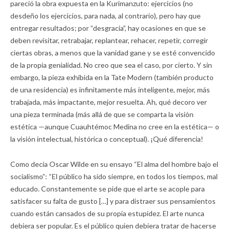
pareció la obra expuesta en la Kurimanzuto: ejercicios (no
desdeño los ejercicios, para nada, al contrario), pero hay que
entregar resultados; por “desgracia”, hay ocasiones en que se
deben revisitar, retrabajar, replantear, rehacer, repetir, corregir
ciertas obras, a menos que la vanidad gane y se esté convencido
de la propia genialidad. No creo que sea el caso, por cierto. Y sin
embargo, la pieza exhibida en la Tate Modern (también producto
de una residencia) es infinitamente más inteligente, mejor, más
trabajada, más impactante, mejor resuelta. Ah, qué decoro ver
una pieza terminada (más allá de que se comparta la visión
estética —aunque Cuauhtémoc Medina no cree en la estética— o
la visión intelectual, histórica o conceptual). ¡Qué diferencia!
Como decía Oscar Wilde en su ensayo “El alma del hombre bajo el
socialismo”: “El público ha sido siempre, en todos los tiempos, mal
educado. Constantemente se pide que el arte se acople para
satisfacer su falta de gusto […] y para distraer sus pensamientos
cuando están cansados de su propia estupidez. El arte nunca
debiera ser popular. Es el público quien debiera tratar de hacerse