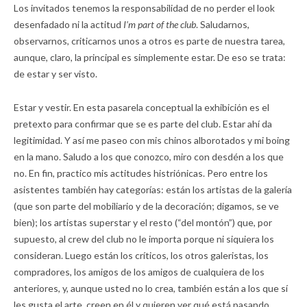
Los invitados tenemos la responsabilidad de no perder el look
desenfadado ni la actitud
I’m part of the club
. Saludarnos,
observarnos, criticarnos unos a otros es parte de nuestra tarea,
aunque, claro, la principal es simplemente estar. De eso se trata:
de estar y ser visto.
Estar y vestir. En esta pasarela conceptual la exhibición es el
pretexto para confirmar que se es parte del club. Estar ahí da
legitimidad. Y así me paseo con mis chinos alborotados y mi boing
en la mano. Saludo a los que conozco, miro con desdén a los que
no. En fin, practico mis actitudes histriónicas. Pero entre los
asistentes también hay categorías: están los artistas de la galería
(que son parte del mobiliario y de la decoración; digamos, se ve
bien); los artistas superstar y el resto (“del montón”) que, por
supuesto, al crew del club no le importa porque ni siquiera los
consideran. Luego están los críticos, los otros galeristas, los
compradores, los amigos de los amigos de cualquiera de los
anteriores, y, aunque usted no lo crea, también están a los que sí
les gusta el arte, creen en él y quieren ver qué está pasando.