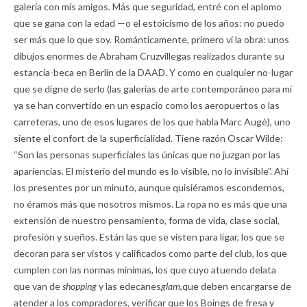
galería con mis amigos. Más que seguridad, entré con el aplomo
que se gana con la edad —o el estoicismo de los años: no puedo
ser más que lo que soy. Románticamente, primero vi la obra: unos
dibujos enormes de Abraham Cruzvillegas realizados durante su
estancia-beca en Berlín de la DAAD. Y como en cualquier no-lugar
que se digne de serlo (las galerías de arte contemporáneo para mí
ya se han convertido en un espacio como los aeropuertos o las
carreteras, uno de esos lugares de los que habla Marc Augè), uno
siente el confort de la superficialidad. Tiene razón Oscar Wilde:
“Son las personas superficiales las únicas que no juzgan por las
apariencias. El misterio del mundo es lo visible, no lo invisible”. Ahí
los presentes por un minuto, aunque quisiéramos escondernos,
no éramos más que nosotros mismos. La ropa no es más que una
extensión de nuestro pensamiento, forma de vida, clase social,
profesión y sueños. Están las que se visten para ligar, los que se
decoran para ser vistos y calificados como parte del club, los que
cumplen con las normas mínimas, los que cuyo atuendo delata
que van de
shopping
y las edecanes
glam,
que deben encargarse de
atender a los compradores, verificar que los Boings de fresa y