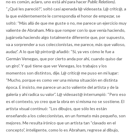
no es común, aclaro, uno está ahí para hacer
Public Relations)
.
“¿Qué les pareció?”, soltó casi apenada l@ videoasta. L@ crític@, a
la que evidentemente le correspondía el honor de empezar, se
soltó: “Más allá de que me guste o no, me parece un ejercicio muy
valiente de Abraham. Mira que romper con lo que venía haciendo,
jugársela haciendo algo totalmente diferente que, por supuesto,
va a sorprender a sus coleccionistas, me parece, más que valioso,
audaz”. A lo que l@ pintor@ añadió: “Sí, ya ves cómo le fue a
Germán Venegas, que por cierto anda por ahí, cuando quiso dar
un giro”. Y qué tiene que ver Venegas, los trabajos y los
momentos son distintos, dije. L@ crític@ me puso en mi lugar:
“Mucho, porque es como ver una misma situación en distinta
época. E insisto, me parece un acto valiente del artista y de la
galería y ahí radica su valor”. L@ videoast@ interrumpió: “Pero eso
es el contexto, yo creo que la obra en sí misma no se sostiene. El
artista visual continuó: “Los dibujos, que sólo les están
enseñando a los coleccionistas, en un formato más pequeño, son
mejores. Me resulta irónico que un artista tan “clavado en el
concepto”, inteligente, como lo es Abraham, regrese al dibujo,