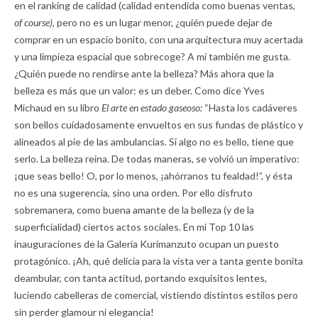
en el ranking de calidad (calidad entendida como buenas ventas,
of course),
pero no es un lugar menor, ¿quién puede dejar de
comprar en un espacio bonito, con una arquitectura muy acertada
y una limpieza espacial que sobrecoge? A mí también me gusta.
¿Quién puede no rendirse ante la belleza? Más ahora que la
belleza es más que un valor: es un deber. Como dice Yves
Michaud en su libro
El arte en estado gaseoso:
“Hasta los cadáveres
son bellos cuidadosamente envueltos en sus fundas de plástico y
alineados al pie de las ambulancias. Si algo no es bello, tiene que
serlo. La belleza reina. De todas maneras, se volvió un imperativo:
¡que seas bello! O, por lo menos, ¡ahórranos tu fealdad!”, y ésta
no es una sugerencia, sino una orden. Por ello disfruto
sobremanera, como buena amante de la belleza (y de la
superficialidad) ciertos actos sociales. En mi Top 10 las
inauguraciones de la Galería Kurimanzuto ocupan un puesto
protagónico. ¡Ah, qué delicia para la vista ver a tanta gente bonita
deambular, con tanta actitud, portando exquisitos lentes,
luciendo cabelleras de comercial, vistiendo distintos estilos pero
sin perder glamour ni elegancia!