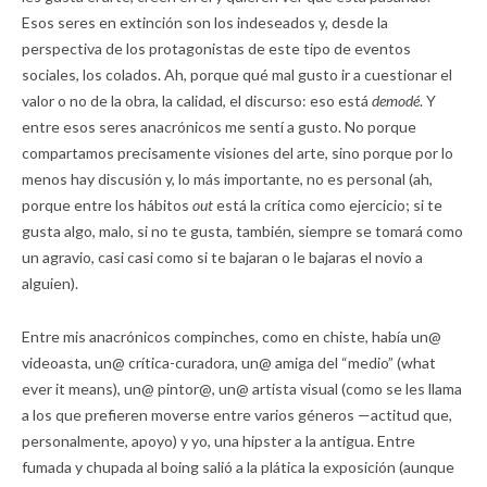
Esos seres en extinción son los indeseados y, desde la
perspectiva de los protagonistas de este tipo de eventos
sociales, los colados. Ah, porque qué mal gusto ir a cuestionar el
valor o no de la obra, la calidad, el discurso: eso está
demodé
. Y
entre esos seres anacrónicos me sentí a gusto. No porque
compartamos precisamente visiones del arte, sino porque por lo
menos hay discusión y, lo más importante, no es personal (ah,
porque entre los hábitos
out
está la crítica como ejercicio; si te
gusta algo, malo, si no te gusta, también, siempre se tomará como
un agravio, casi casi como si te bajaran o le bajaras el novio a
alguien).
Entre mis anacrónicos compinches, como en chiste, había un@
videoasta, un@ crítica-curadora, un@ amiga del “medio” (what
ever it means), un@ pintor@, un@ artista visual (como se les llama
a los que prefieren moverse entre varios géneros —actitud que,
personalmente, apoyo) y yo, una hipster a la antigua. Entre
fumada y chupada al boing salió a la plática la exposición (aunque