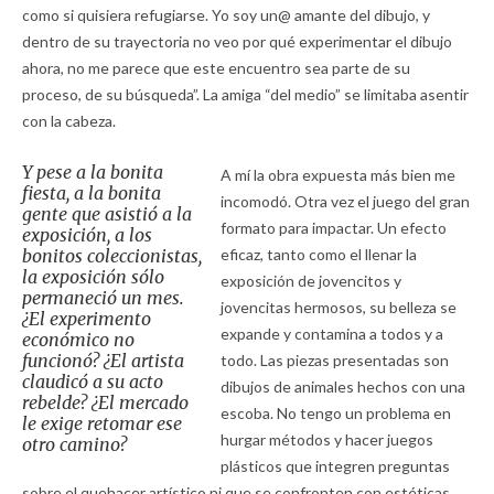
como si quisiera refugiarse. Yo soy un@ amante del dibujo, y
dentro de su trayectoria no veo por qué experimentar el dibujo
ahora, no me parece que este encuentro sea parte de su
proceso, de su búsqueda”. La amiga “del medio” se limitaba asentir
con la cabeza.
Y pese a la bonita
A mí la obra expuesta más bien me
fiesta, a la bonita
incomodó. Otra vez el juego del gran
gente que asistió a la
formato para impactar. Un efecto
exposición, a los
bonitos coleccionistas,
eficaz, tanto como el llenar la
la exposición sólo
exposición de jovencitos y
permaneció un mes.
jovencitas hermosos, su belleza se
¿El experimento
expande y contamina a todos y a
económico no
funcionó? ¿El artista
todo. Las piezas presentadas son
claudicó a su acto
dibujos de animales hechos con una
rebelde? ¿El mercado
escoba. No tengo un problema en
le exige retomar ese
hurgar métodos y hacer juegos
otro camino?
plásticos que integren preguntas
sobre el quehacer artístico ni que se confronten con estéticas