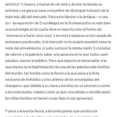
artístico”. Y, bueno, a fuerza de ver arte y de leer la mirada se
entrena y se gana la sana costumbre de distinguir lo bueno de lo
malo más allá del mercado. Para esta hipster a la antigua —o sea
yo— la exposición de Cruzvillegas en la Kurimanzutto es más bien
una estrategia en la cual la obra no importa sino el hecho de
“atreverse a hacer otra cosa”, y en esta tramposa acción queda de
antemano perdonado; si el mercado no lo acepta quedará como la
serie del atrevimiento, si sube será por la misma razón. Es la bolsa
de valores y la galería lo sabe: una apuesta en la que todos caen
parados, menos el público. Pero qué importa el observador si lo
que impera es la legitimización de una de las galerías más bonitas
del mundo, tan bonita como la fiesta a la que pese a la lista
exclusiva de invitados y a los ánimos de las encargadas del
changarro, que debido a su clase y bonitez no se atreven a correr
a los indeseados colados como yo (por una simple y sencilla razón:
las niñas bonitas no hacen cosas feas ni son groseras).
Y pese a la bonita fiesta, a la bonita gente que asistió a la