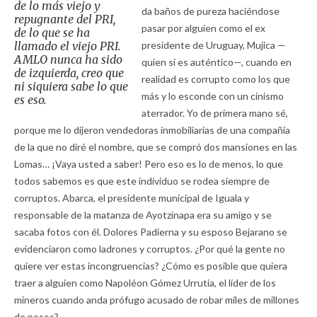
de lo más viejo y
da baños de pureza haciéndose
repugnante del PRI,
pasar por alguien como el ex
de lo que se ha
llamado el viejo PRI.
presidente de Uruguay, Mujica —
AMLO nunca ha sido
quien sí es auténtico—, cuando en
de izquierda, creo que
realidad es corrupto como los que
ni siquiera sabe lo que
más y lo esconde con un cinismo
es eso.
aterrador. Yo de primera mano sé,
porque me lo dijeron vendedoras inmobiliarias de una compañía
de la que no diré el nombre, que se compró dos mansiones en las
Lomas… ¡Vaya usted a saber!
Pero eso es lo de menos, lo que
todos sabemos es que este individuo se rodea siempre de
corruptos. Abarca, el presidente municipal de Iguala y
responsable de la matanza de Ayotzinapa era su amigo y se
sacaba fotos con él. Dolores Padierna y su esposo Bejarano se
evidenciaron como ladrones y corruptos. ¿Por qué la gente no
quiere ver estas incongruencias? ¿Cómo es posible que quiera
traer a alguien como Napoléon Gómez Urrutia, el líder de los
mineros cuando anda prófugo acusado de robar miles de millones
de pesos?