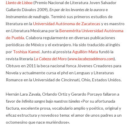
Llanto de Lisboa
(Premio Nacional de Literatura Joven Salvador
Gallardo Dávalos 2009),
En par de los levantes de la aurora
e
Instrumentos de naufragio
. Terminó sus primeros estudios de
literatura en la
Universidad Autónoma de Zacatecas
y es maestro
en Literatura Mexicana por la
Benemérita Universidad Autónoma
de Puebla
. Colabora regularmente en diversas publicaciones
periódicas de México y el extranjero. Ha sido traducido al inglés
por
Toshiya Kamei
. Junto al prosista
Aguillón-Mata
fundó la
revista literaria
La Cabeza del Moro
(
www.lacabezadelmoro.com
).
Obtuvo en 2011 la beca nacional fonca Jóvenes Creadores para
Novela y actualmente cursa el phd en Lenguas y Literaturas
Romance en la Universidad de Cincinnati, Ohio, Estados Unidos.
Hernán Lara Zavala, Orlando Ortiz y Gerardo Porcayo fallaron a
favor de
Infinita sangre bajo nuestros túneles
«Por su afortunada
factura, excelente prosa, vocabulario amplio y poético, original y
eficaz estructura y novedoso tema: el amor de unos padres a un
octomesino que nace muriéndose».