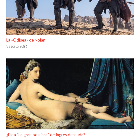
La «Odisea» de Nolan
3 agosto, 2026
¿Está “La gran odalisca” de Ingres desnuda?