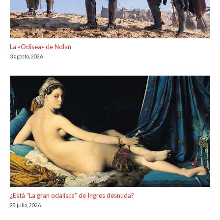
La «Odisea» de Nolan
3 agosto, 2026
¿Está “La gran odalisca” de Ingres desnuda?
28 julio, 2026