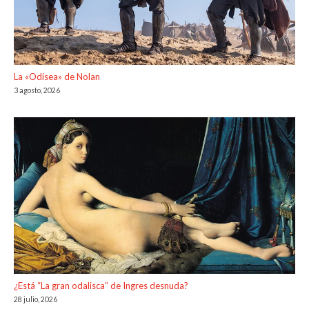
La «Odisea» de Nolan
3 agosto, 2026
¿Está “La gran odalisca” de Ingres desnuda?
28 julio, 2026