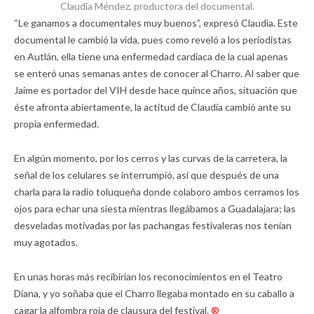
Claudia Méndez, productora del documental.
“Le ganamos a documentales muy buenos”, expresó Claudia. Este
documental le cambió la vida, pues como reveló a los periodistas
en Autlán, ella tiene una enfermedad cardiaca de la cual apenas
se enteró unas semanas antes de conocer al Charro. Al saber que
Jaime es portador del VIH desde hace quince años, situación que
éste afronta abiertamente, la actitud de Claudia cambió ante su
propia enfermedad.
En algún momento, por los cerros y las curvas de la carretera, la
señal de los celulares se interrumpió, así que después de una
charla para la radio toluqueña donde colaboro ambos cerramos los
ojos para echar una siesta mientras llegábamos a Guadalajara; las
desveladas motivadas por las pachangas festivaleras nos tenían
muy agotados.
En unas horas más recibirían los reconocimientos en el Teatro
Diana, y yo soñaba que el Charro llegaba montado en su caballo a
cagar la alfombra roja de clausura del festival.
®