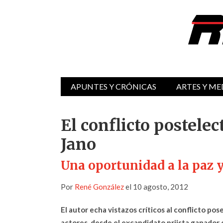
APUNTES Y CRÓNICAS
ARTES Y ME
El conflicto postelec
Jano
Una oportunidad a la paz y
Por
René González
el 10 agosto, 2012
El autor echa vistazos críticos al conflicto pose
actores, desde el excandidato priista ganador 