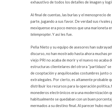
exhaustivo de todos los detalles de imagen y logíst
Al final de cuentas, las burlas y el menosprecio d
parte, jugando a sus favor. De verdad sus rivales 
mexiquense era poco menos que una marioneta env
telempropter
. Y así les fue.
Peña Nieto y su equipo de asesores han subrayado 
discurso, no han mostrado hasta ahora muchas prue
viejo PRI no acaba de morir y el nuevo no acaba 
estructuras clientelares del otrora “partidazo” s
de cooptación y anquilosadas costumbres junto con
extralegales. Por cierto, es altamente probable q
distribuir los recursos para la operación política,
monederos electrónicos era una modernización que
habitualmente se quedaban con un buen porcentaj
mermados a su destino final. Al parecer hubo much