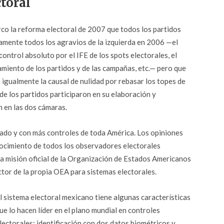
ctoral
rco la reforma electoral de 2007 que todos los partidos
amente todos los agravios de la izquierda en 2006 —el
 control absoluto por el IFE de los spots electorales, el
amiento de los partidos y de las campañas, etc.— pero que
 igualmente la causal de nulidad por rebasar los topes de
de los partidos participaron en su elaboración y
 en las dos cámaras.
nado y con más controles de toda América. Los opiniones
nocimiento de todos los observadores electorales
la misión oficial de la Organización de Estados Americanos
ctor de la propia OEA para sistemas electorales.
l sistema electoral mexicano tiene algunas características
ue lo hacen líder en el plano mundial en controles
lectorales: identificación con dos datos biométricos y