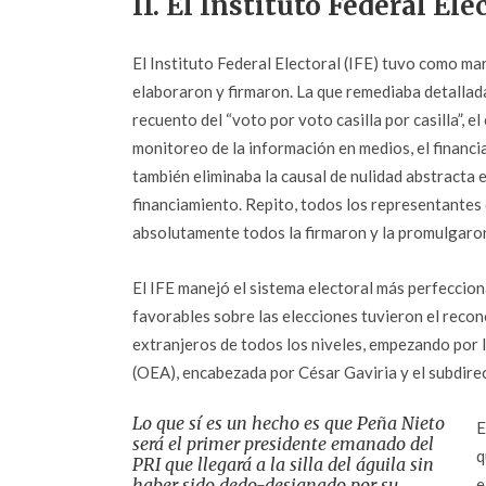
II. El Instituto Federal Ele
El Instituto Federal Electoral (IFE) tuvo como ma
elaboraron y firmaron. La que remediaba detallad
recuento del “voto por voto casilla por casilla”, el
monitoreo de la información en medios, el financi
también eliminaba la causal de nulidad abstracta e
financiamiento. Repito, todos los representantes 
absolutamente todos la firmaron y la promulgaron
El IFE manejó el sistema electoral más perfeccio
favorables sobre las elecciones tuvieron el reco
extranjeros de todos los niveles, empezando por 
(OEA), encabezada por César Gaviria y el subdire
Lo que sí es un hecho es que Peña Nieto
E
será el primer presidente emanado del
q
PRI que llegará a la silla del águila sin
haber sido
dedo-designado
por su
e