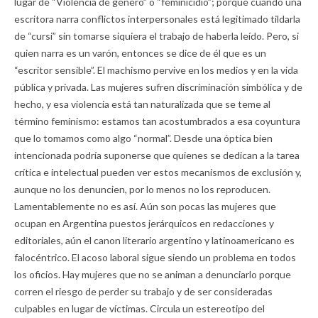
lugar de “Violencia de género” o “feminicidio”; porque cuando una
escritora narra conflictos interpersonales está legitimado tildarla
de “cursi” sin tomarse siquiera el trabajo de haberla leído. Pero, si
quien narra es un varón, entonces se dice de él que es un
“escritor sensible”. El machismo pervive en los medios y en la vida
pública y privada. Las mujeres sufren discriminación simbólica y de
hecho, y esa violencia está tan naturalizada que se teme al
término feminismo: estamos tan acostumbrados a esa coyuntura
que lo tomamos como algo “normal”. Desde una óptica bien
intencionada podría suponerse que quienes se dedican a la tarea
crítica e intelectual pueden ver estos mecanismos de exclusión y,
aunque no los denuncien, por lo menos no los reproducen.
Lamentablemente no es así. Aún son pocas las mujeres que
ocupan en Argentina puestos jerárquicos en redacciones y
editoriales, aún el canon literario argentino y latinoamericano es
falocéntrico. El acoso laboral sigue siendo un problema en todos
los oficios. Hay mujeres que no se animan a denunciarlo porque
corren el riesgo de perder su trabajo y de ser consideradas
culpables en lugar de víctimas. Circula un estereotipo del