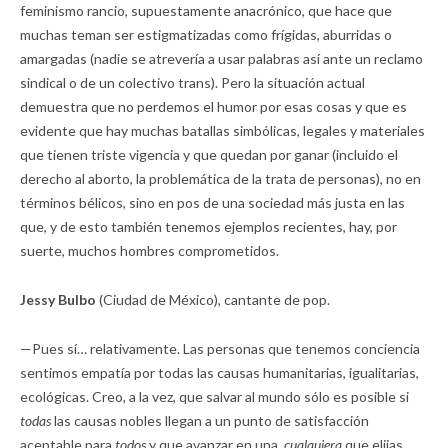
feminismo rancio, supuestamente anacrónico, que hace que
muchas teman ser estigmatizadas como frígidas, aburridas o
amargadas (nadie se atrevería a usar palabras así ante un reclamo
sindical o de un colectivo trans). Pero la situación actual
demuestra que no perdemos el humor por esas cosas y que es
evidente que hay muchas batallas simbólicas, legales y materiales
que tienen triste vigencia y que quedan por ganar (incluido el
derecho al aborto, la problemática de la trata de personas), no en
términos bélicos, sino en pos de una sociedad más justa en las
que, y de esto también tenemos ejemplos recientes, hay, por
suerte, muchos hombres comprometidos.
Jessy Bulbo
(Ciudad de México), cantante de pop.
—Pues sí… relativamente. Las personas que tenemos conciencia
sentimos empatía por todas las causas humanitarias, igualitarias,
ecológicas. Creo, a la vez, que salvar al mundo sólo es posible si
todas
las causas nobles llegan a un punto de satisfacción
aceptable para
todos
y que avanzar en una,
cualquiera
que elijas,