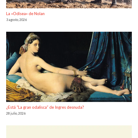
La «Odisea» de Nolan
3 agosto, 2026
¿Está “La gran odalisca” de Ingres desnuda?
28 julio, 2026