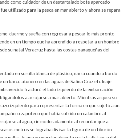
bajando como cuidador de un destartalado bote aparcado
fue utilizado para la pesca en mar abierto y ahora se repara
come, duerme y sueña con regresar a pescar lo más pronto
pende en un tiempo que ha aprendido a respetar a un hombre
sde su natal Veracruz hasta las costas oaxaqueñas del
entado en su silla blanca de plástico, narra cuando a bordo
e un barco atunero en las aguas de Salina Cruz el oleaje
mbravecido fracturó el lado izquierdo de la embarcación,
bligándolos a arrojarse a mar abierto. Mientras arquea su
razo izquierdo para representar la forma en que sujetó a un
ompañero zapoteco que había sufrido un calambre al
rrojarse al agua, ríe moderadamente al recordar que a
scasos metros se lograba divisar la figura de un tiburón
eve millas, lo que proporcionalmente sería la distancia del