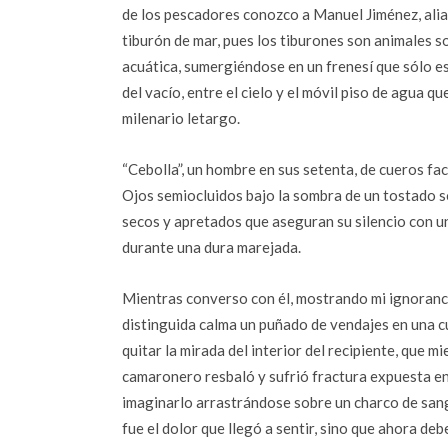
de los pescadores conozco a Manuel Jiménez, alias 
tiburón de mar, pues los tiburones son animales sol
acuática, sumergiéndose en un frenesí que sólo es 
del vacío, entre el cielo y el móvil piso de agua 
milenario letargo.
“Cebolla”, un hombre en sus setenta, de cueros faci
Ojos semiocluidos bajo la sombra de un tostado so
secos y apretados que aseguran su silencio con una
durante una dura marejada.
Mientras converso con él, mostrando mi ignorancia 
distinguida calma un puñado de vendajes en una cu
quitar la mirada del interior del recipiente, que m
camaronero resbaló y sufrió fractura expuesta en a
imaginarlo arrastrándose sobre un charco de san
fue el dolor que llegó a sentir, sino que ahora de