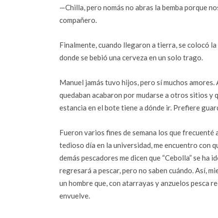
—Chilla, pero nomás no abras la bemba porque no
compañero.
Finalmente, cuando llegaron a tierra, se colocó la 
donde se bebió una cerveza en un solo trago.
Manuel jamás tuvo hijos, pero sí muchos amores. A
quedaban acabaron por mudarse a otros sitios y q
estancia en el bote tiene a dónde ir. Prefiere gu
Fueron varios fines de semana los que frecuenté a
tedioso día en la universidad, me encuentro con q
demás pescadores me dicen que “Cebolla” se ha id
regresará a pescar, pero no saben cuándo. Así, mi
un hombre que, con atarrayas y anzuelos pesca re
envuelve.