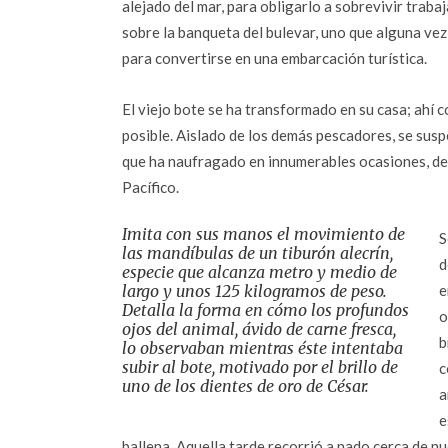
alejado del mar, para obligarlo a sobrevivir tra
sobre la banqueta del bulevar, uno que alguna vez 
para convertirse en una embarcación turística.
El viejo bote se ha transformado en su casa; ahí 
posible. Aislado de los demás pescadores, se sus
que ha naufragado en innumerables ocasiones, de
Pacífico.
Imita con sus manos el movimiento de
S
las mandíbulas de un tiburón alecrín,
d
especie que alcanza metro y medio de
largo y unos 125 kilogramos de peso.
e
Detalla la forma en cómo los profundos
o
ojos del animal, ávido de carne fresca,
b
lo observaban mientras éste intentaba
subir al bote, motivado por el brillo de
c
uno de los dientes de oro de César.
a
e
ballena. Aquella tarde recorrió a nado cerca de nu