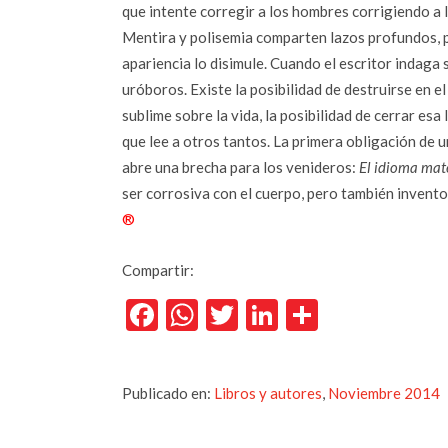
que intente corregir a los hombres corrigiendo a l
Mentira y polisemia comparten lazos profundos, p
apariencia lo disimule. Cuando el escritor indaga s
uróboros. Existe la posibilidad de destruirse en e
sublime sobre la vida, la posibilidad de cerrar esa 
que lee a otros tantos. La primera obligación de u
abre una brecha para los venideros:
El idioma mat
ser corrosiva con el cuerpo, pero también inventor
®
Compartir:
Facebook
WhatsApp
Twitter
LinkedIn
Comparti
Publicado en:
Libros y autores
,
Noviembre 2014