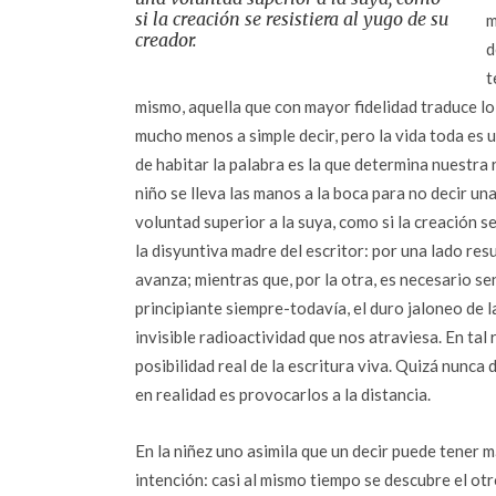
si la creación se resistiera al yugo de su
m
creador.
d
t
mismo, aquella que con mayor fidelidad traduce lo 
mucho menos a simple decir, pero la vida toda es u
de habitar la palabra es la que determina nuestra
niño se lleva las manos a la boca para no decir u
voluntad superior a la suya, como si la creación se
la disyuntiva madre del escritor: por una lado res
avanza; mientras que, por la otra, es necesario sen
principiante siempre-todavía, el duro jaloneo de la
invisible radioactividad que nos atraviesa. En tal 
posibilidad real de la escritura viva. Quizá nunca
en realidad es provocarlos a la distancia.
En la niñez uno asimila que un decir puede tener 
intención: casi al mismo tiempo se descubre el otr