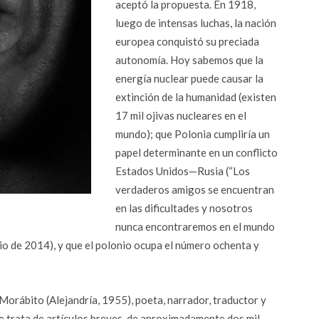
aceptó la propuesta. En 1918,
luego de intensas luchas, la nación
europea conquistó su preciada
autonomía. Hoy sabemos que la
energía nuclear puede causar la
extinción de la humanidad (existen
17 mil ojivas nucleares en el
mundo); que Polonia cumpliría un
papel determinante en un conflicto
Estados Unidos—Rusia (“Los
verdaderos amigos se encuentran
en las dificultades y nosotros
nunca encontraremos en el mundo
io de 2014), y que el polonio ocupa el número ochenta y
Morábito (Alejandría, 1955), poeta, narrador, traductor y
Se trata de artículos breves, de aproximadamente dos mil