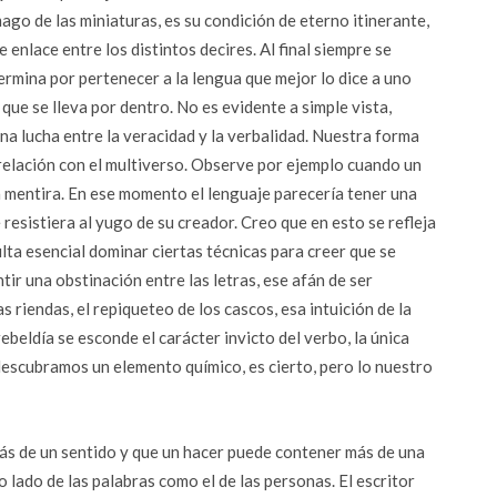
ago de las miniaturas, es su condición de eterno itinerante,
e enlace entre los distintos decires. Al final siempre se
ermina por pertenecer a la lengua que mejor lo dice a uno
que se lleva por dentro. No es evidente a simple vista,
na lucha entre la veracidad y la verbalidad. Nuestra forma
 relación con el multiverso. Observe por ejemplo cuando un
na mentira. En ese momento el lenguaje parecería tener una
 resistiera al yugo de su creador. Creo que en esto se refleja
ulta esencial dominar ciertas técnicas para creer que se
tir una obstinación entre las letras, ese afán de ser
s riendas, el repiqueteo de los cascos, esa intuición de la
rebeldía se esconde el carácter invicto del verbo, la única
 descubramos un elemento químico, es cierto, pero lo nuestro
más de un sentido y que un hacer puede contener más de una
o lado de las palabras como el de las personas. El escritor