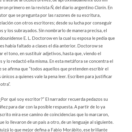
ieron primero en la revista
Ñ,
del diario argentino
Clarín
. En
utor que se pregunta por las razones de su escritura,
relación con otros escritores; desde su lucha por conseguir
ros y los subrayados. Sin nombrarlo de manera precisa, el
dounidense E. L. Doctorow en la cual su esposa le pedía que
ues había faltado a clases el día anterior. Doctorow se
el tono, en sustituir adjetivos, hasta que, viendo el
os y lo redactó ella misma. En esta metáfora se concentra el
 se afirma que “todos aquellos que pretenden escribir el
únicos a quienes vale la pena leer. Escriben para justificar
otra”.
¿Por qué soy escritor?” El narrador recuerda pedazos su
iñez para dar con la posible respuesta. A partir de lo ya
scrito mira ese camino de coincidencias que lo marcaron,
ue lo llevaron de un país a otro, de un lenguaje al siguiente.
uizá lo que mejor defina a Fabio Morábito, ese brillante