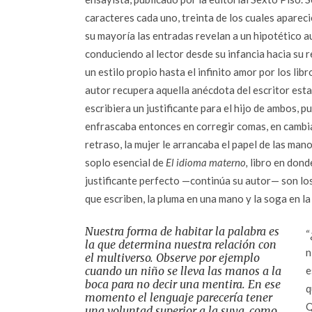
caracteres cada uno, treinta de los cuales aparec
su mayoría las entradas revelan a un hipotético a
conduciendo al lector desde su infancia hacia su 
un estilo propio hasta el infinito amor por los lib
autor recupera aquella anécdota del escritor esta
escribiera un justificante para el hijo de ambos, p
enfrascaba entonces en corregir comas, en cambiar 
retraso, la mujer le arrancaba el papel de las man
soplo esencial de
El idioma materno,
libro en donde
justificante perfecto —continúa su autor— son los 
que escriben, la pluma en una mano y la soga en la 
Nuestra forma de habitar la palabra es
“
la que determina nuestra relación con
n
el multiverso. Observe por ejemplo
cuando un niño se lleva las manos a la
e
boca para no decir una mentira. En ese
q
momento el lenguaje parecería tener
Q
una voluntad superior a la suya, como