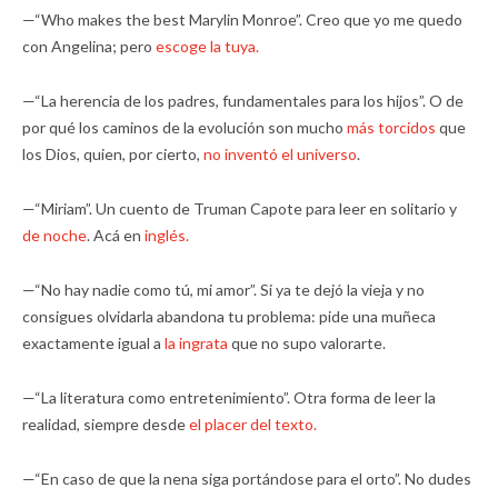
—“Who makes the best Marylin Monroe”. Creo que yo me quedo
con Angelina; pero
escoge la tuya.
—“La herencia de los padres, fundamentales para los hijos”. O de
por qué los caminos de la evolución son mucho
más torcidos
que
los Dios, quien, por cierto,
no inventó el universo
.
—“Miriam”. Un cuento de Truman Capote para leer en solitario y
de noche
. Acá en
inglés.
—“No hay nadie como tú, mi amor”. Si ya te dejó la vieja y no
consigues olvidarla abandona tu problema: pide una muñeca
exactamente igual a
la ingrata
que no supo valorarte.
—“La literatura como entretenimiento”. Otra forma de leer la
realidad, siempre desde
el placer del texto.
—“En caso de que la nena siga portándose para el orto”. No dudes