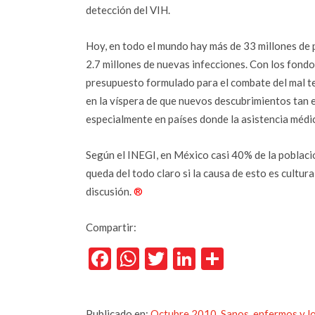
detección del VIH.
Hoy, en todo el mundo hay más de 33 millones de 
2.7 millones de nuevas infecciones. Con los fondo
presupuesto formulado para el combate del mal t
en la víspera de que nuevos descubrimientos tan 
especialmente en países donde la asistencia médi
Según el INEGI, en México casi 40% de la poblaci
queda del todo claro si la causa de esto es cultur
discusión.
®
Compartir:
Facebook
WhatsApp
Twitter
LinkedIn
Comparti
Publicado en:
Octubre 2010
,
Sanos, enfermos y l