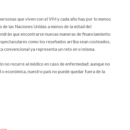
personas que viven con el VIH y cada año hay por lo menos
s de las Naciones Unidas a menos de la mitad del
endrán que encontrarse nuevas maneras de financiamiento
espectaculares como los reseñados arriba sean costeados,
ca convencional ya representa un reto en sí misma.
ón no recurre al médico en caso de enfermedad; aunque no
al o económica, nuestro país no puede quedar fuera de la
r
ocos