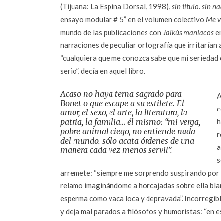
(Tijuana: La Espina Dorsal, 1998),
sin título. sin n
ensayo modular # 5” en el volumen colectivo
Me ve
mundo de las publicaciones con
Jaikús maniacos
en
narraciones de peculiar ortografía que irritarían 
“cualquiera que me conozca sabe que mi seriedad
serio”, decía en aquel libro.
Acaso no haya tema sagrado para
A
Bonet o que escape a su estilete. El
c
amor, el sexo, el arte, la literatura, la
patria, la familia… él mismo: “mi verga,
h
pobre animal ciego, no entiende nada
r
del mundo. sólo acata órdenes de una
a
manera cada vez menos servil”.
s
arremete: “siempre me sorprendo suspirando por lo
relamo imaginándome a horcajadas sobre ella bl
esperma como vaca loca y depravada”. Incorregible
y deja mal parados a filósofos y humoristas: “en 