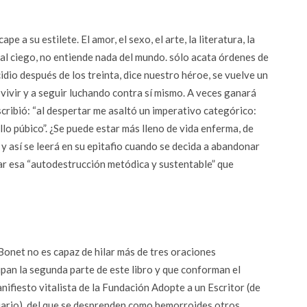
a su estilete. El amor, el sexo, el arte, la literatura, la
imal ciego, no entiende nada del mundo. sólo acata órdenes de
idio después de los treinta, dice nuestro héroe, se vuelve un
vivir y a seguir luchando contra sí mismo. A veces ganará
cribió: “al despertar me asaltó un imperativo categórico:
llo púbico”. ¿Se puede estar más lleno de vida enferma, de
, y así se leerá en su epitafio cuando se decida a abandonar
ar esa “autodestrucción metódica y sustentable” que
net no es capaz de hilar más de tres oraciones
pan la segunda parte de este libro y que conforman el
anifiesto vitalista de la Fundación Adopte a un Escritor (de
ciario), del que se desprenden como hemorroides otros