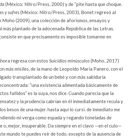
ada
(México: Nitro/Press, 2000) y de “pite hasta que choque.
s y sufres
(México: Nitro/Press, 2003), Bonet regresó al
 Moho (2009), una colección de aforismos, ensayos y
al más plantado de la adocenada República de las Letras.
 consiste en que precisamente es imposible tomarme en
hora regresa con estos
Suicidios minúsculos
(Moho, 2017)
on más misiles, de la mano de Leopoldo María Panero, con el
ígado transplantado de un bebé y con más sabiduría
econcentrada: “una existencia alimentada básicamente de
ctos fallidos” es la suya, nos dice. Cuando parecía que la
ensatez y la prudencia cabrían en él inmediatamente recula y
s besos de una mujer. hasta aquí lo cursi. de inmediato me
andiendo mi verga como espada y regando toneladas de
 o, mejor, insuperable. Da siempre en el clavo —en el culo—
este mundo te puedes reír de todo. excepto de la ausencia de