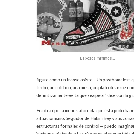
Esbozos mínimos…
figura como un transclasista… Un posthomeless que
techo, un colchón, una mesa, un plato de arroz co
definitivamente evita que sea peor”, dice con la 
En otra época menos aturdida que ésta pudo haber
situacionismo. Seguidor de Hakim Bey y sus zon
estructuras formales de control—, puedo imaginar
Vicious o viajando a Las Vegas en el convertible