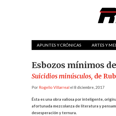
APUNTES Y CRÓNICAS
ARTES Y ME
Esbozos mínimos de
Suicidios minúsculos,
de Rub
Por
Rogelio Villarreal
el 8 diciembre, 2017
Ésta es una obra valiosa por inteligente, origi
afortunada mezcolanza de literatura y pensamien
desesperación y ternura.