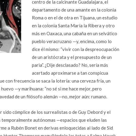
centro de la calcinante Guadalajara, el
departamento de una amante en la colonia
Roma o en el d
e otra en Tijuana, un estudio
en la colonia Santa María la Ribera y otro
más en Oaxaca, una cabaña en un selvático
pueblo veracruzano —y, encima, como lo
dice él mismo: “vivir con la despreocupación
de un aristócrata y el presupuesto de un
paria”. ¿Dije desclasado? No, sería más
acertado aproximarse a tan conspicua
 con frecuencia se saca la lotería: una cerveza fría, un
n huevo —y marihuana: “no sé si me hace mejor, pero
gravedad de un filósofo alemán —no, mejor aún: rumano.
 sido cómplice de los surrealistas o de Guy Debord y el
as temporalmente autónomas —espacios que eluden las
me a Rubén Bonet en derivas enloquecidas al lado de Sid
 de Hunter Thompson magullándole las tetas a Salma Hayek.