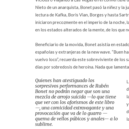
Nieto de un anarquista, Bonet pasó la niñez y la 
lectura de Kafka, Boris Vian, Borges y hasta Sart
iniciaron precozmente en el imperio de la noche, l
en los estados alterados de la mente, de los que n
Beneficiario de la movida, Bonet asistía en estad
españolas y extranjeras de la new wave. “Buen ha
vuelvo loco”, recuerda este sobreviviente de los 
días por sobredosis de heroína. Nada que lamentar,
Quienes han atestiguado los
L
sorpresivos performances de Rubén
d
Bonet no podrán negar que son una
mezcla de arrojo suicida —lo que tiene
l
que ver con los aforismos de este libro
y
—, una comicidad extravagante y una
d
provocación que va de lo guarro —
quema de vellos púbicos y anales— a lo
l
sublime.