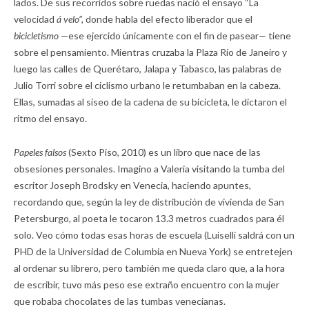
lados. De sus recorridos sobre ruedas nació el ensayo “La
velocidad
á velo”,
donde habla del efecto liberador que el
bicicletismo
—
ese ejercido únicamente con el fin de pasear
—
tiene
sobre el pensamiento. Mientras cruzaba la Plaza Río de Janeiro y
luego las calles de Querétaro, Jalapa y Tabasco, las palabras de
Julio Torri sobre el ciclismo urbano le retumbaban en la cabeza.
Ellas, sumadas al siseo de la cadena de su bicicleta, le dictaron el
ritmo del ensayo.
Papeles falsos
(Sexto Piso, 2010) es un libro que nace de las
obsesiones personales. Imagino a Valeria visitando la tumba del
escritor Joseph Brodsky en Venecia, haciendo apuntes,
recordando que, según la ley de distribución de vivienda de San
Petersburgo, al poeta le tocaron 13.3 metros cuadrados para él
solo. Veo cómo todas esas horas de escuela (Luiselli saldrá con un
PHD de la Universidad de Columbia en Nueva York) se entretejen
al ordenar su librero, pero también me queda claro que, a la hora
de escribir, tuvo más peso ese extraño encuentro con la mujer
que robaba chocolates de las tumbas venecianas.