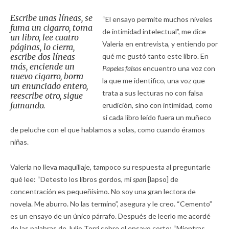
Escribe unas líneas, se
“El ensayo permite muchos niveles
fuma un cigarro, toma
de intimidad intelectual”, me dice
un libro, lee cuatro
Valeria en entrevista, y entiendo por
páginas, lo cierra,
escribe dos líneas
qué me gustó tanto este libro. En
más, enciende un
Papeles falsos
encuentro una voz con
nuevo cigarro, borra
la que me identifico, una voz que
un enunciado entero,
trata a sus lecturas no con falsa
reescribe otro, sigue
fumando.
erudición, sino con intimidad, como
si cada libro leído fuera un muñeco
de peluche con el que hablamos a solas, como cuando éramos
niñas.
Valeria no lleva maquillaje, tampoco su respuesta al preguntarle
qué lee: “Detesto los libros gordos, mi
span
[lapso] de
concentración es pequeñísimo. No soy una gran lectora de
novela. Me aburro. No las termino”, asegura y le creo. “Cemento”
es un ensayo de un único párrafo. Después de leerlo me acordé
de las palabras de Julio Torri sobre el ensayo corto: “Mientras