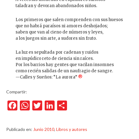
taladran y devoran abandonados niños.
Los primeros que salen comprenden con sus huesos
que no habrá paraísos ni amores deshojados;
saben que van al cieno de números y leyes,
a los juegos sin arte, a sudores sin fruto.
La luz es sepultada por cadenas y ruidos
en impúdico reto de ciencia sin raíces.
Por los barrios hay gentes que vacilan insomnes
como recién salidas de un naufragio de sangre.
—Calles y Sueños: “La aurora”
®
Compartir:
Facebook
WhatsApp
Twitter
LinkedIn
Compartir
Publicado en:
Junio 2010
,
Libros y autores