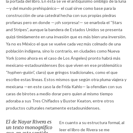
la portada del libro. En ésta se ve el antiquísimo ombligo de la luna
—y del mundo prehispánico— el cual sirve como base para la
construcción de una catedral hecha con sus propias piedras
profanas pero en donde —¡oh sorpresa!— se enarbola el “Stars
and Stripes”, aunque la bandera de Estados Unidos se presenta
quizá tímidamente en una invasión que es más bien una inversión.
Ya no es México el que se vuelve cada vez más colmado de una
población indígena, sino lo contrario, en ciudades como Nueva
York (como ahora es el caso de Los Ángeles) pronto habrá más
mexicano-estadounidenses (los que viven en ese problemático
“hyphen-guión”, claro) que gringos tradicionales, como el que
escribe estas líneas. Estos mismos que según otra pluma viajera y
mexicana —en este caso la de Frida Kahlo— la ofendían con sus
caras de birotes a medio dorar pero quien al mismo tiempo
adoraba a sus Tres Chiflados y Buster Keaton, entre otros
productos culturales netamente estadounidenses.
El de Nayar Rivera es
En cuanto a su estructura formal, al
un texto monográfico
leer el libro de Rivera se me