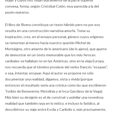
mujer y cuyos ríos fluían dulcemente de la parte superior
convexa, forma, según Cristóbal Colón, muy parecida a la del
pezón materno.
El libro de Rivera constituye un texto híbrido pero no por eso
resulta en una construcción narrativa amorfa. Toma su
inspiración, creo, en el ensayo personal, género cuyos orígenes
se remontan al menos hacia nuestro querido Michel de
Montaigne, otro amante de lo americano (de lo ajeno), que aparte
de demostrar en un texto memorable que los más feroces
caníbales se hallaban no en las Américas, sino en la vieja Europa,
nos recuerda que el término proviene del verbo francés “essayer”,
o sea, intentar, ensayar. Aquí el autor se propone no sólo
documentar una realidad, digamos, vista y vivida (porque
entonces el resultado sería una crónica como las que escribieron
Toribio de Benavente, Motolinia y el Inca Garcilaso de la Vega).
Más bien su designio es el de construir y asimilar una novedosa
realidad que también raya en lo mítico, e incluso lo fatídico, al
describirnos su viaje entre Escila y Caribdis o, más precisamente,