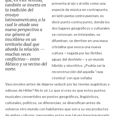
que, en este sentido,
presenta al ojo y al oído como una
también se inserta en
la tradición del
especie de música en contrapunto,
ensayo
en latín
puntus contra punctum,
es
latinoamericano, a la
decir punto contra punto, donde los
cual le añade una
dos lugares geográficos y culturales
nueva perspectiva a
ese género al
se convocan, se interpelan, se
inscribirse en un
difuminan, se derriten en una masa
territorio dual que
cristalina que evoca una nueva
aborda la relación —
cultura —regada por las fértiles
muchas veces
conflictiva— entre
aguas del deshielo— y un mundo
México y su vecino del
híbrido y sincrético. ¿Podría ser la
norte.
reconstrucción del aquella “raza
cósmica” con que soñaba
Vasconcelos antes de dejarse seducir por las teorías eugénicas y
odiosas de Hitler? No lo sé. Lo que sí creo es que estos puntos
musicales convertidos en puntos geográficos, lingüísticos,
culturales, políticos, se diferencian, se diversifican antes de
volverse otro mundo con habitantes que son a su vez productos
de ambas culturas; personajes estos que tal vez haya inaugurado