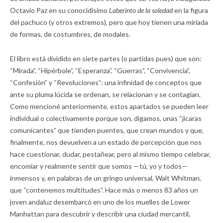
Octavio Paz en su conocidísimo
Laberinto de la soledad
en la figura
del pachuco (y otros extremos), pero que hoy tienen una miríada
de formas, de costumbres, de modales.
El libro está dividido en siete partes (o partidas pues) que son:
“Mirada”, “Hipérbole”, “Esperanza”, “Guerras”, “Convivencia”,
“Confesión” y “Revoluciones”: una infinidad de conceptos que
ante su pluma lúcida se ordenan, se relacionan y se contagian.
Como mencioné anteriormente, estos apartados se pueden leer
individual o colectivamente porque son, digamos, unas “jícaras
comunicantes” que tienden puentes, que crean mundos y que,
finalmente, nos devuelven a un estado de percepción que nos
hace cuestionar, dudar, pestañear, pero al mismo tiempo celebrar,
encomiar y realmente sentir que somos —tú, yo y todos—
inmensos y, en palabras de un gringo universal, Walt Whitman,
que “contenemos multitudes”. Hace más o menos 83 años un
joven andaluz desembarcó en uno de los muelles de Lower
Manhattan para descubrir y describir una ciudad mercantil,