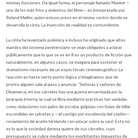
mismas funciones. De igual forma, el personaje llamado
Murerer —
uno de los más fríos y violentos del filme— es interpretado por
Roland Møller, quien estuvo preso en el mismo centro donde se
desarrolla la cinta. La inyección de realidad es contundente.
La cinta ha levantado polémica e incluso ha originado que altos
mandos del sistema penitenciario se vean obligados a aclarar
públicamente que lo que se ve en
R
es un producto de ficción que
naturalmente, en algunos casos, se exagera para sostener el
dramatismo necesario de un espectáculo cinematográfico. La
reacción es hasta cierto punto lógica si imaginamos que de
pronto alguien sale al paso y anuncia: “Señoras y señores de
Dinamarca, en sus cárceles hay una guerra encarnizada por la
jerarquía interna, la cual se libra mediante prácticas tan variadas
como violaciones con palos de escoba, golpizas con bolas de billar
escondidas en calcetas y —el castigo por excelencia del soplón—
rociamiento de aceite hirviendo con azúcar sobre la cara”. Esto no
es lo que la sociedad danesa quiere de sus cárceles, cuyo
presupuesto se cubre mediante los exorbitantes impuestos de