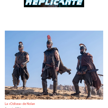
La «Odisea» de Nolan