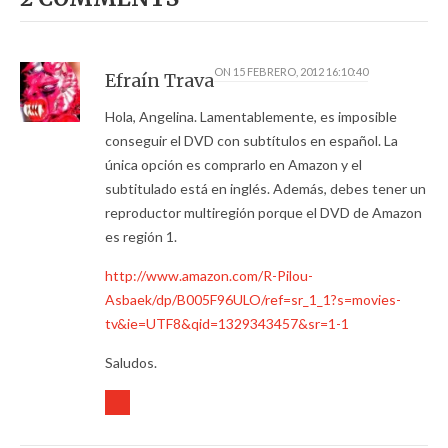
ON
15 FEBRERO, 2012 16:10:40
Efraín Trava
Hola, Angelina. Lamentablemente, es imposible
conseguir el DVD con subtítulos en español. La
única opción es comprarlo en Amazon y el
subtitulado está en inglés. Además, debes tener un
reproductor multiregión porque el DVD de Amazon
es región 1.
http://www.amazon.com/R-Pilou-
Asbaek/dp/B005F96ULO/ref=sr_1_1?s=movies-
tv&ie=UTF8&qid=1329343457&sr=1-1
Saludos.