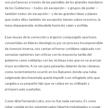
son portavoces a través de las pantallas de los grandes mandatos
de los Gobiernos —todos sin excepción— y grupos de poder —
también todos sin excepción— y de las grandes ideas y planes
que todos ellos también sin excepción tienen sobre nosotros, la
masa depauperada, endeudada hasta las cejas y acéfala.
Esas musas de la corrección y el gesto compungido oportuno,
convertidas en líderes ideológicos por un proceso incomprensible
de ósmosis inversa, nos cantan el horror cotidiano salpicado con
sensatas opiniones tan críticas con la respuesta tardía del
gobierno como solidarias con las víctimas a las que no se acercan
ni por accidente. A no ser para patearlas delante de las cámaras,
como recientemente ocurrió en los Balcanes donde una rubia
oxigenada deschavetada quería impedir a un refugiado sirio que
cargaba a su pequeño hijo que se colara en su civilizado y
próspero país a patadas.
Como diría Fernando Lobo, eso no fue nada sensato. Es como
robar comida en los súpemercados hipertecnologizados o cruzar