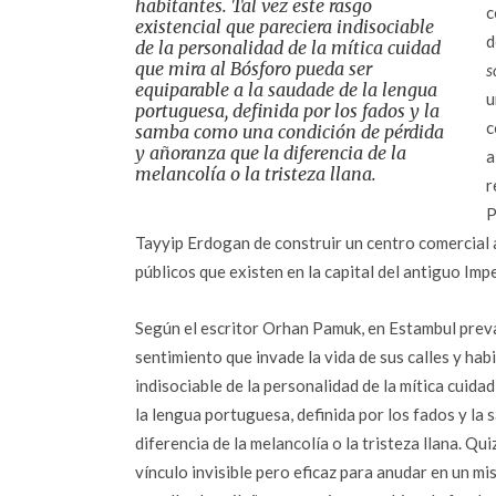
habitantes. Tal vez este rasgo
c
existencial que pareciera indisociable
d
de la personalidad de la mítica cuidad
que mira al Bósforo pueda ser
s
equiparable a la saudade de la lengua
u
portuguesa, definida por los fados y la
c
samba como una condición de pérdida
y añoranza que la diferencia de la
a
melancolía o la tristeza llana.
r
P
Tayyip Erdogan de construir un centro comercial 
públicos que existen en la capital del antiguo Im
Según el escritor Orhan Pamuk, en Estambul preva
sentimiento que invade la vida de sus calles y hab
indisociable de la personalidad de la mítica cuida
la lengua portuguesa, definida por los fados y la
diferencia de la melancolía o la tristeza llana. Q
vínculo invisible pero eficaz para anudar en un mi