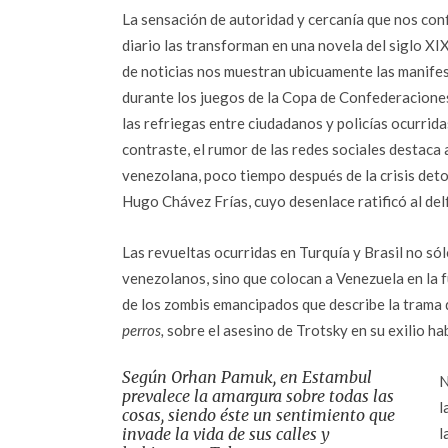
La sensación de autoridad y cercanía que nos con
diario las transforman en una novela del siglo XIX
de noticias nos muestran ubicuamente las manifes
durante los juegos de la Copa de Confederaciones
las refriegas entre ciudadanos y policías ocurrid
contraste, el rumor de las redes sociales destaca 
venezolana, poco tiempo después de la crisis deto
Hugo Chávez Frías, cuyo desenlace ratificó al delf
Las revueltas ocurridas en Turquía y Brasil no sól
venezolanos, sino que colocan a Venezuela en la fu
de los zombis emancipados que describe la trama
perros,
sobre el asesino de Trotsky en su exilio ha
Según Orhan Pamuk, en Estambul
N
prevalece la amargura sobre todas las
l
cosas, siendo éste un sentimiento que
invade la vida de sus calles y
l