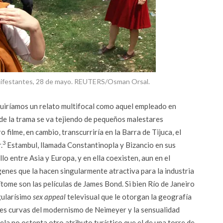
manifestantes, 28 de mayo. REUTERS/Osman Orsal.
ruiríamos un relato multifocal como aquel empleado en
de la trama se va tejiendo de pequeños malestares
filme, en cambio, transcurriría en la Barra de Tijuca, el
3
.
Estambul, llamada Constantinopla y Bizancio en sus
o entre Asia y Europa, y en ella coexisten, aun en el
enes que la hacen singularmente atractiva para la industria
ítome son las películas de James Bond. Si bien Río de Janeiro
gularísimo
sex appeal
televisual que le otorgan la geografía
tes curvas del modernismo de Neimeyer y la sensualidad
la no ostenta otro atributo turístico que el de una torre de