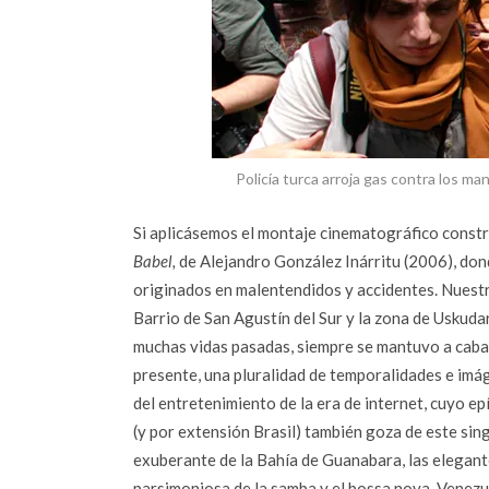
Policía turca arroja gas contra los 
Si aplicásemos el montaje cinematográfico const
Babel,
de Alejandro González Inárritu (2006), don
originados en malentendidos y accidentes. Nuestro 
Barrio de San Agustín del Sur y la zona de Uskudar
muchas vidas pasadas, siempre se mantuvo a caball
presente, una pluralidad de temporalidades e imág
del entretenimiento de la era de internet, cuyo ep
(y por extensión Brasil) también goza de este sin
exuberante de la Bahía de Guanabara, las elegan
parsimoniosa de la samba y el bossa nova, Venezue