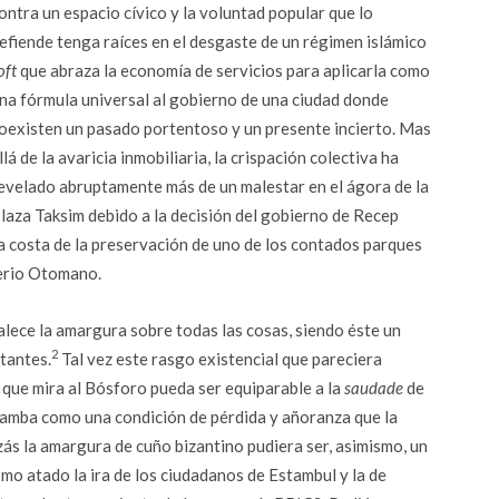
ontra un espacio cívico y la voluntad popular que lo
efiende tenga raíces en el desgaste de un régimen islámico
oft
que abraza la economía de servicios para aplicarla como
na fórmula universal al gobierno de una ciudad donde
oexisten un pasado portentoso y un presente incierto. Mas
llá de la avaricia inmobiliaria, la crispación colectiva ha
evelado abruptamente más de un malestar en el ágora de la
laza Taksim debido a la decisión del gobierno de Recep
a costa de la preservación de uno de los contados parques
perio Otomano.
lece la amargura sobre todas las cosas, siendo éste un
2
itantes.
Tal vez este rasgo existencial que pareciera
d que mira al Bósforo pueda ser equiparable a la
saudade
de
 samba como una condición de pérdida y añoranza que la
uizás la amargura de cuño bizantino pudiera ser, asimismo, un
smo atado la ira de los ciudadanos de Estambul y la de