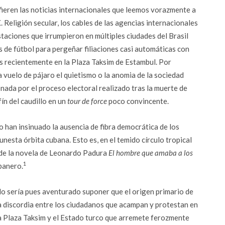
fieren las noticias internacionales que leemos vorazmente a
. Religión secular, los cables de las agencias internacionales
taciones que irrumpieron en múltiples ciudades del Brasil
 de fútbol para pergeñar filiaciones casi automáticas con
as recientemente en la Plaza Taksim de Estambul. Por
a vuelo de pájaro el quietismo o la anomia de la sociedad
nada por el proceso electoral realizado tras la muerte de
ín del caudillo en un
tour de force
poco convincente.
o han insinuado la ausencia de fibra democrática de los
nesta órbita cubana. Esto es, en el temido círculo tropical
 de la novela de Leonardo Padura
El hombre que amaba a los
1
banero.
o sería pues aventurado suponer que el origen primario de
a discordia entre los ciudadanos que acampan y protestan en
a Plaza Taksim y el Estado turco que arremete ferozmente