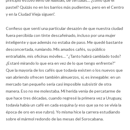
principio estuvo lleno de
habitués,
de tertulias… ¿cómo que el
pastel? Quizás no en los barrios más pudientes, pero en el Centro
y en la Ciudad Vieja siguen”.
Confieso que sentí una particular desazón de que nuestra ciudad
fuera percibida con tinte descafeinado, incluso por una mujer
inteligente y que además no estaba de paso. Me quedé bastante
desconcertada, rumiando. Mis amados cafés, su público
entrañable, mis oficinas móviles… “¿Tanto habrá cambiado todo?
¿Estaré mirando lo que era en vez de lo que tengo enfrente?”
Que la mayoría de los cafés que todavía existen o los nuevos que
van abriendo ofrecen también almuerzos, sí, es innegable: en un
mercado tan pequeño sería casi imposible subsistir de otra
manera. Eso no me molestaba. Mi herida venía de percatarme de
que hace tres décadas, cuando regresé la primera vez a Uruguay,
todavía había un café en cada esquina (y eso que ya no se vivía la
época de oro en ese rubro). Yo misma hice la carrera estudiando
sobre el mármol redondo de las mesas del Sorocabana.