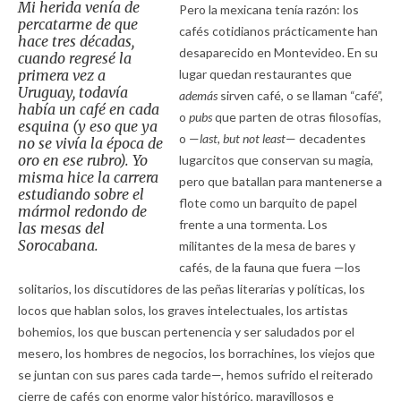
Mi herida venía de
Pero la mexicana tenía razón: los
percatarme de que
cafés cotidianos prácticamente han
hace tres décadas,
desaparecido en Montevideo. En su
cuando regresé la
primera vez a
lugar quedan restaurantes que
Uruguay, todavía
además
sirven café, o se llaman “café”,
había un café en cada
o
pubs
que parten de otras filosofías,
esquina (y eso que ya
o —
last, but not least
— decadentes
no se vivía la época de
oro en ese rubro). Yo
lugarcitos que conservan su magia,
misma hice la carrera
pero que batallan para mantenerse a
estudiando sobre el
flote como un barquito de papel
mármol redondo de
frente a una tormenta. Los
las mesas del
Sorocabana.
militantes de la mesa de bares y
cafés, de la fauna que fuera —los
solitarios, los discutidores de las peñas literarias y políticas, los
locos que hablan solos, los graves intelectuales, los artistas
bohemios, los que buscan pertenencia y ser saludados por el
mesero, los hombres de negocios, los borrachines, los viejos que
se juntan con sus pares cada tarde—, hemos sufrido el reiterado
cierre de cafés con enorme valor histórico, maravillosos e