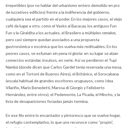
irrepetibles (por no hablar del urbanismo entero demolido en pro
de lucrativos edificios) frente a la indiferencia del gobierno,
cualquiera sea el partido en el poder. En los mejores casos, el viejo
café da lugar a otro, como el Vasko al Bacacay, los antiguos Fun
Fun y la Giraldita a los actuales, el Brasilero a múltiples
remakes,
pero casi siempre quedan asociados a una propuesta
gastronómica o escénica que los vuelva más redituables. En los
peores casos, se esfuman sin pena ni gloria: en su lugar se alzan
comercios estándar, insulsos, en serie. Así se perdieron el Tupí
Nambá (donde dicen que Carlos Gardel tenía reservada una mesa,
como en el Tortoni de Buenos Aires), el Británico, el Sorocabana
(escala habitual de grandes escritores uruguayos, como Idea
Vilariño, Mario Benedetti, Marosa di Giorgio y Felisberto
Hernández, entre otros), el Pedemonte, La Picada, el Mincho, y la
lista de desapariciones forzadas jamás termina.
En ese filo entre lo encantador y pintoresco que se vuelve hogar,
el refugio contemplativo, lo que uno reconoce como “propio”,