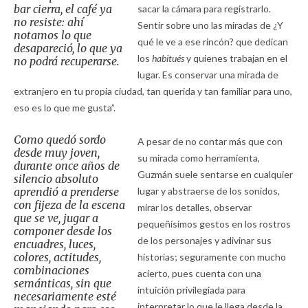
bar cierra, el café ya
sacar la cámara para registrarlo.
no resiste: ahí
Sentir sobre uno las miradas de ¿Y
notamos lo que
qué le ve a ese rincón? que dedican
desapareció, lo que ya
los
habitués
y quienes trabajan en el
no podrá recuperarse.
lugar. Es conservar una mirada de
extranjero en tu propia ciudad, tan querida y tan familiar para uno,
eso es lo que me gusta”.
Como quedó sordo
A pesar de no contar más que con
desde muy joven,
su mirada como herramienta,
durante once años de
Guzmán suele sentarse en cualquier
silencio absoluto
aprendió a prenderse
lugar y abstraerse de los sonidos,
con fijeza de la escena
mirar los detalles, observar
que se ve, jugar a
pequeñísimos gestos en los rostros
componer desde los
de los personajes y adivinar sus
encuadres, luces,
colores, actitudes,
historias; seguramente con mucho
combinaciones
acierto, pues cuenta con una
semánticas, sin que
intuición privilegiada para
necesariamente esté
interpretar lo que le llega desde la