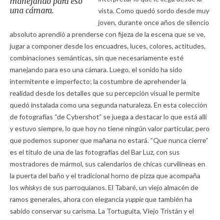
manejando para eso
una cámara.
vista. Como quedó sordo desde muy
joven, durante once años de silencio
absoluto aprendió a prenderse con fijeza de la escena que se ve,
jugar a componer desde los encuadres, luces, colores, actitudes,
combinaciones semánticas, sin que necesariamente esté
manejando para eso una cámara. Luego, el sonido ha sido
intermitente e imperfecto; la costumbre de aprehender la
realidad desde los detalles que su percepción visual le permite
quedó instalada como una segunda naturaleza. En esta colección
de fotografías “de Cybershot” se juega a destacar lo que está allí
y estuvo siempre, lo que hoy no tiene ningún valor particular, pero
que podemos suponer que mañana no estará. “Que nunca cierre”
es el título de una de las fotografías del Bar Luz, con sus
mostradores de mármol, sus calendarios de chicas curvilíneas en
la puerta del baño y el tradicional horno de pizza que acompaña
los
whiskys
de sus parroquianos. El Tabaré, un viejo almacén de
ramos generales, ahora con elegancia
yuppie
que también ha
sabido conservar su carisma. La Tortuguita, Viejo Tristán y el