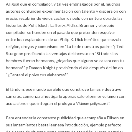
Al igual que el compilador, y tal vez embriagados por él, muchos
autores confunden experimentación con talento y dispersión con
gracia: recubriendo viejos cacharros pulp con pintura dorada, las
historias de Pohl, Bloch, Lafferty, Aldiss, Brunner y el propio
compilador se hunden en el pasado que pretenden esquivar
entre los resplandores de un Philip K. Dick herético que mezcla
religión, drogas y comunismo en “La fe de nuestros padres”; Ted
Sturgeon predicando las ventajas del incesto en “Si todos los
hombres fueran hermanos, ¿dejarías que alguno se casara con tu
hermana?” y Damon Knight previniendo el día después del fin en
“¿Cantará el polvo tus alabanzas?”
El fándom, ese mundo paralelo que construye famas y destruye
carreras, comienza a hostigarlo apenas sale el primer volumen con
acusaciones que integran el prólogo a
Visiones peligrosas II.
Para entender la constante publicidad que acompaña a Ellison en
sus lanzamientos basta leer esa introducción, ejemplo perfecto
de su arte de situarse como centro de atención y luego negarlo: