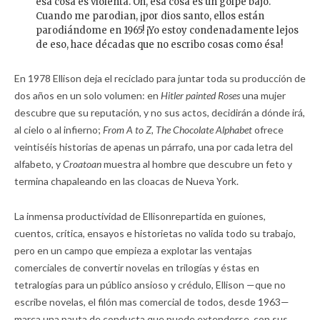
esa cosa es violenta. Oh, esa cosa es un golpe bajo.
Cuando me parodian, ¡por dios santo, ellos están
parodiándome en 1965! ¡Yo estoy condenadamente lejos
de eso, hace décadas que no escribo cosas como ésa!
En 1978 Ellison deja el reciclado para juntar toda su producción de
dos años en un solo volumen: en
Hitler painted Roses
una mujer
descubre que su reputación, y no sus actos, decidirán a dónde irá,
al cielo o al infierno;
From A to Z, The Chocolate Alphabet
ofrece
veintiséis historias de apenas un párrafo, una por cada letra del
alfabeto, y
Croatoan
muestra al hombre que descubre un feto y
termina chapaleando en las cloacas de Nueva York.
La inmensa productividad de Ellisonrepartida en guiones,
cuentos, crítica, ensayos e historietas no valida todo su trabajo,
pero en un campo que empieza a explotar las ventajas
comerciales de convertir novelas en trilogías y éstas en
tetralogías para un público ansioso y crédulo, Ellison —que no
escribe novelas, el filón mas comercial de todos, desde 1963—
marca una pauta de conducta que puede extenderse, con sus