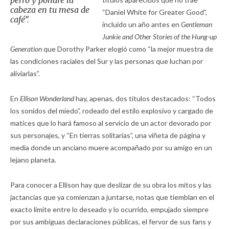
perro y pondré la
cabeza en tu mesa de
“Daniel White for Greater Good”,
café”.
incluido un año antes en
Gentleman
Junkie and Other Stories of the Hung-up
Generation
que Dorothy Parker elogió como “la mejor muestra de
las condiciones raciales del Sur y las personas que luchan por
aliviarlas”.
En
Ellison Wonderland
hay, apenas, dos títulos destacados: “Todos
los sonidos del miedo”, rodeado del estilo explosivo y cargado de
matices que lo hará famoso al servicio de un actor devorado por
sus personajes, y “En tierras solitarias”, una viñeta de página y
media donde un anciano muere acompañado por su amigo en un
lejano planeta.
Para conocer a Ellison hay que deslizar de su obra los mitos y las
jactancias que ya comienzan a juntarse, notas que tiemblan en el
exacto límite entre lo deseado y lo ocurrido, empujado siempre
por sus ambiguas declaraciones públicas, el fervor de sus fans y