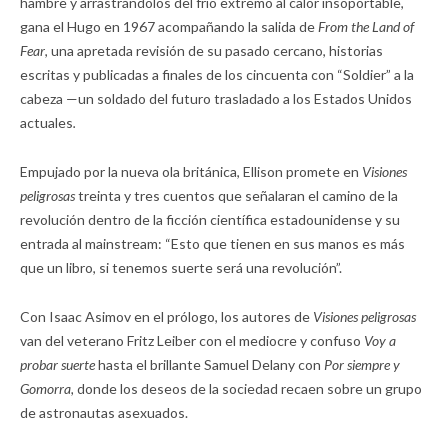
hambre y arrastrándolos del frío extremo al calor insoportable,
gana el Hugo en 1967 acompañando la salida de
From the Land of
Fear
, una apretada revisión de su pasado cercano, historias
escritas y publicadas a finales de los cincuenta con “Soldier” a la
cabeza —un soldado del futuro trasladado a los Estados Unidos
actuales
.
Empujado por la nueva ola británica, Ellison promete en
Visiones
peligrosas
treinta y tres cuentos que señalaran el camino de la
revolución dentro de la ficción científica estadounidense y su
entrada al mainstream: “Esto que tienen en sus manos es más
que un libro, si tenemos suerte será una revolución”.
Con Isaac Asimov en el prólogo, los autores de
Visiones peligrosas
van del veterano Fritz Leiber con el mediocre y confuso
Voy a
probar suerte
hasta el brillante Samuel Delany con
Por siempre y
Gomorra,
donde los deseos de la sociedad recaen sobre un grupo
de astronautas asexuados.