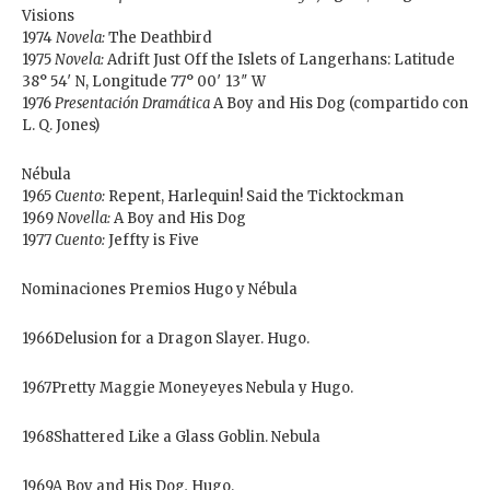
Visions
1974
Novela:
The Deathbird
1975
Novela:
Adrift Just Off the Islets of Langerhans: Latitude
38° 54′ N, Longitude 77° 00′ 13″ W
1976
Presentación Dramática
A Boy and His Dog (compartido con
L. Q. Jones)
Nébula
1965
Cuento:
Repent, Harlequin! Said the Ticktockman
1969
Novella:
A Boy and His Dog
1977
Cuento:
Jeffty is Five
Nominaciones Premios Hugo y Nébula
1966Delusion for a Dragon Slayer. Hugo.
1967Pretty Maggie Moneyeyes Nebula y Hugo.
1968Shattered Like a Glass Goblin. Nebula
1969A Boy and His Dog
.
Hugo.