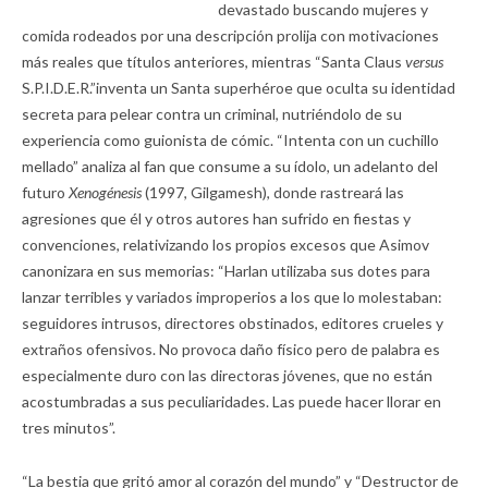
devastado buscando mujeres y
comida rodeados por una descripción prolija con motivaciones
más reales que títulos anteriores, mientras “Santa Claus
versus
S.P.I.D.E.R.”inventa un Santa superhéroe que oculta su identidad
secreta para pelear contra un criminal, nutriéndolo de su
experiencia como guionista de cómic. “Intenta con un cuchillo
mellado” analiza al fan que consume a su ídolo, un adelanto del
futuro
Xenogénesis
(1997, Gilgamesh), donde rastreará las
agresiones que él y otros autores han sufrido en fiestas y
convenciones, relativizando los propios excesos que Asimov
canonizara en sus memorias: “Harlan utilizaba sus dotes para
lanzar terribles y variados improperios a los que lo molestaban:
seguidores intrusos, directores obstinados, editores crueles y
extraños ofensivos. No provoca daño físico pero de palabra es
especialmente duro con las directoras jóvenes, que no están
acostumbradas a sus peculiaridades. Las puede hacer llorar en
tres minutos”.
“La bestia que gritó amor al corazón del mundo” y “Destructor de