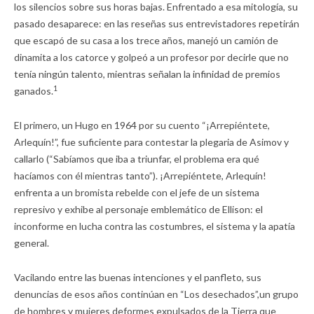
los silencios sobre sus horas bajas. Enfrentado a esa mitología, su
pasado desaparece: en las reseñas sus entrevistadores repetirán
que escapó de su casa a los trece años, manejó un camión de
dinamita a los catorce y golpeó a un profesor por decirle que no
tenía ningún talento, mientras señalan la infinidad de premios
1
ganados.
El primero, un Hugo en 1964 por su cuento “¡Arrepiéntete,
Arlequín!”, fue suficiente para contestar la plegaria de Asimov y
callarlo (“Sabíamos que iba a triunfar, el problema era qué
hacíamos con él mientras tanto”). ¡Arrepiéntete, Arlequín!
enfrenta a un bromista rebelde con el jefe de un sistema
represivo y exhibe al personaje emblemático de Ellison: el
inconforme en lucha contra las costumbres, el sistema y la apatía
general.
Vacilando entre las buenas intenciones y el panfleto, sus
denuncias de esos años continúan en “Los desechados”,un grupo
de hombres y mujeres deformes expulsados de la Tierra que