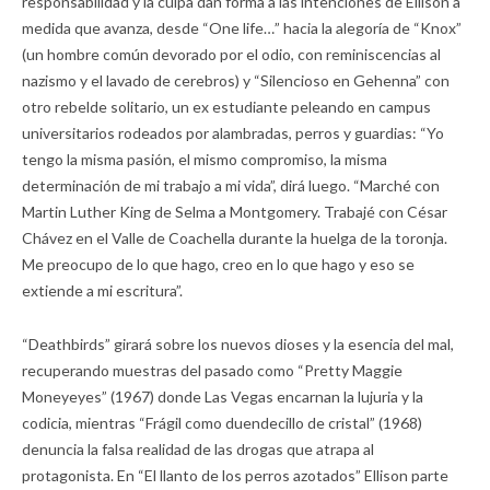
responsabilidad y la culpa dan forma a las intenciones de Ellison a
medida que avanza, desde “One life…” hacia la alegoría de “Knox”
(un hombre común devorado por el odio, con reminiscencias al
nazismo y el lavado de cerebros) y “Silencioso en Gehenna” con
otro rebelde solitario, un ex estudiante peleando en campus
universitarios rodeados por alambradas, perros y guardias: “Yo
tengo la misma pasión, el mismo compromiso, la misma
determinación de mi trabajo a mi vida”, dirá luego. “Marché con
Martin Luther King de Selma a Montgomery. Trabajé con César
Chávez en el Valle de Coachella durante la huelga de la toronja.
Me preocupo de lo que hago, creo en lo que hago y eso se
extiende a mi escritura”.
“Deathbirds” girará sobre los nuevos dioses y la esencia del mal,
recuperando muestras del pasado como “Pretty Maggie
Moneyeyes” (1967) donde Las Vegas encarnan la lujuria y la
codicia, mientras “Frágil como duendecillo de cristal” (1968)
denuncia la falsa realidad de las drogas que atrapa al
protagonista. En “El llanto de los perros azotados” Ellison parte