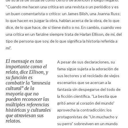
“Cuando me hacen una crítica en una revista o un periódico y es
un buen comentarista o crítico: un James Blish, una Joanna Russ;
lo que hacen es juzgar la obra, hablan acerca de la obra, de lo que
dice, de lo que hace, de si tiene éxito o no. En cambio, cuando veo
una crítica en un fanzine siempre trata de Harlan Ellison, de mí, del
tipo de persona que soy, de lo que significa la historia referida a
mí”.
El mensaje es tan
A pesar de sus declaraciones, su
importante como el
fama sigue sujeta a la adoración de
relato, dice Ellison, y
sus lectores y el reciclado de viejos
su función es
combatir la “amnesia
escenarios que se acercan a la
cultural” de la
fantasía sin despegarse del todo de
mayoría que no
la ficción científica. “La bestia que
pueden reconocer las
gritó amor al corazón del mundo”
múltiples referencias
históricas y culturales
aprovecha la contradicción: los
que atraviesan sus
protagonistas de “Un muchacho y
relatos.
su perro” sobreviven en un mundo