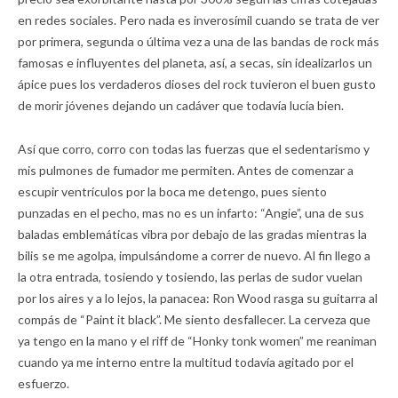
en redes sociales. Pero nada es inverosímil cuando se trata de ver
por primera, segunda o última vez a una de las bandas de rock más
famosas e influyentes del planeta, así, a secas, sin idealizarlos un
ápice pues los verdaderos dioses del rock tuvieron el buen gusto
de morir jóvenes dejando un cadáver que todavía lucía bien.
Así que corro, corro con todas las fuerzas que el sedentarismo y
mis pulmones de fumador me permiten. Antes de comenzar a
escupir ventrículos por la boca me detengo, pues siento
punzadas en el pecho, mas no es un infarto: “Angie”, una de sus
baladas emblemáticas vibra por debajo de las gradas mientras la
bilis se me agolpa, impulsándome a correr de nuevo. Al fin llego a
la otra entrada, tosiendo y tosiendo, las perlas de sudor vuelan
por los aires y a lo lejos, la panacea: Ron Wood rasga su guitarra al
compás de “Paint it black”. Me siento desfallecer. La cerveza que
ya tengo en la mano y el riff de “Honky tonk women” me reaniman
cuando ya me interno entre la multitud todavía agitado por el
esfuerzo.