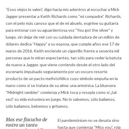
“Esos viejos lo valen”, digo hacia mis adentros al escuchar a Mick
Jagger presentar a Keith Richards como “mi compadre”. Richards,
con el pelo más canoso que el de mi abuelo, esgrime su guitarra
para entonar con su aguardentosa voz “You got the silver” y
luego, sin dejar de reír con su cuidada dentadura de un millón de
dólares dedica “Happy” a su esposa, que cumple años ese 17 de
marzo de 2016. Keith enciende un cigarrillo frente a sesenta mil
personas que lo miran expectantes, tan sólo para ceder la batuta
de nuevo a Jagger, que viene corriendo desde el otro lado del
escenario impulsado seguramente por un oscuro resorte
producto de un pacto mefistofélico cuyo símbolo empuña en la
mano como si se tratara de su alma: una armónica. La bluesera
“Midnight rambler” comienza y Mick toca y resopla como si ¿tal
vez? su vida estuviera en juego. No lo sabemos, sólo bailamos,
sólo bailamos, bebemos y gritamos.
Mas ese flacucho de
El pandemónium no se desata sino
rostro un tanto
hasta que comienza “Miss you”, rola