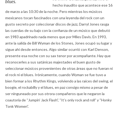
blues.
hecho inaudito que acontece ese 16
de marzo a las 10:30 de la noche. Pero mientras los músicos
mexicanos tocan fascinados con una leyenda del rock con un
gusto secreto por coleccionar discos de jazz, Darryl Jones rasga
las cuerdas de su bajo con la confianza de un músico que debutó
en 1983 apadrinado nada menos que por Miles Davis. En 1993,
ante la salida de Bill Wyman de los Stones, Jones ocupó su lugar y
sigue ahí desde entonces. Algo similar ocurrió con Karl Denson,
presente esa noche con su sax tenor por acompañante. Hay que
reconocerles a sus satánicas majestades el buen gusto de
seleccionar músicos provenientes de otras áreas que no fueran ni
el rock ni el blues. Irónicamente, cuando Wyman se fue tuvo a
bien formar a los Rhythm Kings, volviendo a las raíces del swing, el
boogie, el rockabilly y el blues, en paz consigo mismo a pesar de
ser ninguneado por sus otrora compañeros que le negaron la
coautoría de “Jumpin’ Jack Flash”, “It’s only rock and roll” y “Honky
Tonk Women”.