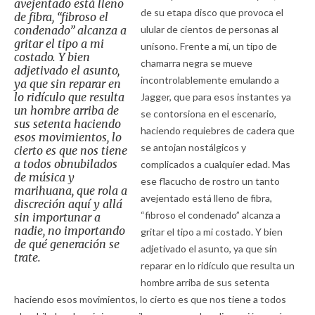
avejentado está lleno
de su etapa disco que provoca el
de fibra, “fibroso el
condenado” alcanza a
ulular de cientos de personas al
gritar el tipo a mi
unísono. Frente a mí, un tipo de
costado. Y bien
chamarra negra se mueve
adjetivado el asunto,
incontrolablemente emulando a
ya que sin reparar en
lo ridículo que resulta
Jagger, que para esos instantes ya
un hombre arriba de
se contorsiona en el escenario,
sus setenta haciendo
haciendo requiebres de cadera que
esos movimientos, lo
se antojan nostálgicos y
cierto es que nos tiene
a todos obnubilados
complicados a cualquier edad. Mas
de música y
ese flacucho de rostro un tanto
marihuana, que rola a
avejentado está lleno de fibra,
discreción aquí y allá
“fibroso el condenado” alcanza a
sin importunar a
nadie, no importando
gritar el tipo a mi costado. Y bien
de qué generación se
adjetivado el asunto, ya que sin
trate.
reparar en lo ridículo que resulta un
hombre arriba de sus setenta
haciendo esos movimientos, lo cierto es que nos tiene a todos