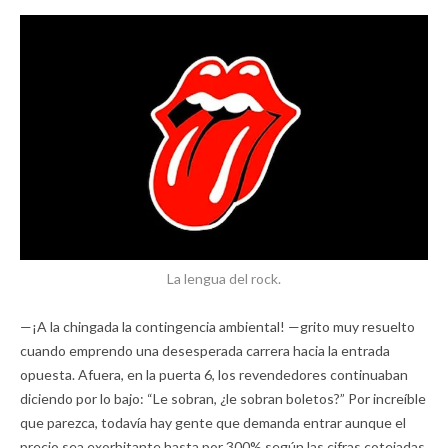
La lengua del rock.
—¡A la chingada la contingencia ambiental! —grito muy resuelto
cuando emprendo una desesperada carrera hacia la entrada
opuesta. Afuera, en la puerta 6, los revendedores continuaban
diciendo por lo bajo: “Le sobran, ¿le sobran boletos?” Por increíble
que parezca, todavía hay gente que demanda entrar aunque el
precio sea exorbitante hasta por 300% según las cifras cotejadas