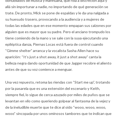
obnubilados de música y marihuana, que rola a discreción aquí y
allá sin importunar a nadie, no importando de qué generación se
trate. De pronto, Mick se pone de espaldas y le da una nalgada a
su huesudo trasero, provocando a la audiencia y a mujeres de
todas las edades que en ese momento empapan sus calzones por
alguien que es mayor que su padre. Pero el anciano trompudo los
tiene comiendo de la mano y se sale con la suya ejecutando una
epiléptica danza, Piernas Locas está fuera de control cuando
“Gimme shelter” arranca y la vocalista Sasha Allen hace su
aparición: “It’s just a shot away, it just a shot away” canta la
belleza negra dando oportunidad de que Jagger recobre el aliento
antes de que su voz comience a menguar.
Una vez repuesto, retoma las riendas con “Start me up”, trotando
por la pasarela que es una extensión del escenario y Keith,
siempre fiel, lo sigue de cerca azuzado por miles de puños que se
levantan en vilo como queriendo golpear al fantasma de la vejez y
de la ineludible muerte que te dice al oído “wooo, wooo, wooo,
wooo” sincopada por unos ominosos tambores que te indican que