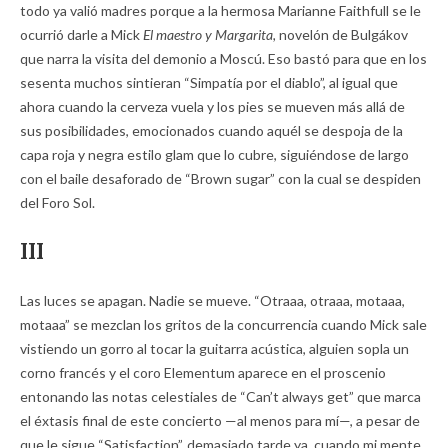
todo ya valió madres porque a la hermosa Marianne Faithfull se le
ocurrió darle a Mick
El maestro y Margarita,
novelón de Bulgákov
que narra la visita del demonio a Moscú. Eso bastó para que en los
sesenta muchos sintieran “Simpatía por el diablo”, al igual que
ahora cuando la cerveza vuela y los pies se mueven más allá de
sus posibilidades, emocionados cuando aquél se despoja de la
capa roja y negra estilo glam que lo cubre, siguiéndose de largo
con el baile desaforado de “Brown sugar” con la cual se despiden
del Foro Sol.
III
Las luces se apagan. Nadie se mueve. “Otraaa, otraaa, motaaa,
motaaa” se mezclan los gritos de la concurrencia cuando Mick sale
vistiendo un gorro al tocar la guitarra acústica, alguien sopla un
corno francés y el coro Elementum aparece en el proscenio
entonando las notas celestiales de “Can’t always get” que marca
el éxtasis final de este concierto —al menos para mí—, a pesar de
que le sigue “Satisfaction”, demasiado tarde ya, cuando mi mente