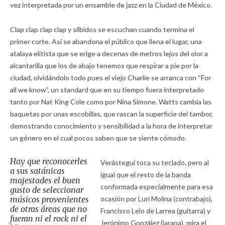
vez interpretada por un ensamble de jazz en la Ciudad de México.
Clap clap clap clap y silbidos se escuchan cuando termina el
primer corte. Así se abandona el público que llena el lugar, una
atalaya elitista que se erige a decenas de metros lejos del olor a
alcantarilla que los de abajo tenemos que respirar a pie por la
ciudad, olvidándolo todo pues el viejo Charlie se arranca con “For
all we know”, un standard que en su tiempo fuera interpretado
tanto por Nat King Cole como por Nina Simone. Watts cambia las
baquetas por unas escobillas, que rascan la superficie del tambor,
demostrando conocimiento y sensibilidad a la hora de interpretar
un género en el cual pocos saben que se siente cómodo.
Hay que reconocerles
Verástegui toca su teclado, pero al
a sus satánicas
igual que el resto de la banda
majestades el buen
conformada especialmente para esa
gusto de seleccionar
músicos provenientes
ocasión por Luri Molina (contrabajo),
de otras áreas que no
Francisco Lelo de Larrea (guitarra) y
fueran ni el rock ni el
Jerónimo González (jarana), mira el