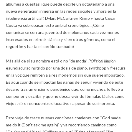
álbumes a cuestas ¿qué puede decirle un octagenario a una
nueva generación inmersa en las redes sociales y ahora en la
inteligencia artificial? Dylan, McCartney, Ringo y hasta César
Costa ya sobrepasan este umbral cronológico. ¿Cómo
comunicarse con una juventud de melómanos cada vez menos
interesados en el rock clásico y sí en otros géneros, como el
reguetón y hasta el corrido tumbado?
Más allá de si su nombre está o no “de moda”,
POPtical Illusion
esundiscurso nutrido por una dosis de piano, synthpop y frescura
en la voz que remiten a aires modernos sin que suene impostado.
Es aquí cuando se impactan las ganas de seguir viviendo de este
decano tras un encierro pandémico que, como muchos, lo llevó a
componer y escribir y que no desea vivir de fórmulas fáciles como
viejos
hits
o reencuentros lucrativos a pesar de su impronta.
Este viaje de trece nuevas canciones comienza con “God made
me do it (Don’t ask me again)” y va recorriendo caminos como
“Davies and Wales”, “Calling you out”, “Edge of reason”, “I’m