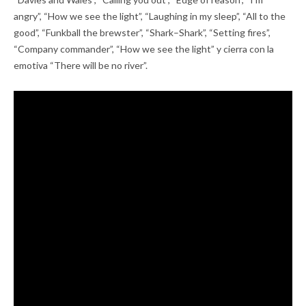
angry”, “How we see the light”, “Laughing in my sleep”, “All to the
good”, “Funkball the brewster”, “Shark–Shark”, “Setting fires”,
“Company commander”, “How we see the light” y cierra con la
emotiva “There will be no river”.