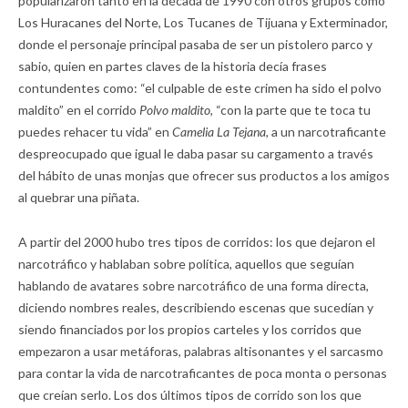
popularizaron tanto en la década de 1990 con otros grupos como
Los Huracanes del Norte, Los Tucanes de Tijuana y Exterminador,
donde el personaje principal pasaba de ser un pistolero parco y
sabio, quien en partes claves de la historia decía frases
contundentes como: “el culpable de este crimen ha sido el polvo
maldito” en el corrido
Polvo maldito
, “con la parte que te toca tu
puedes rehacer tu vida” en
Camelia La Tejana
, a un narcotraficante
despreocupado que igual le daba pasar su cargamento a través
del hábito de unas monjas que ofrecer sus productos a los amigos
al quebrar una piñata.
A partir del 2000 hubo tres tipos de corridos: los que dejaron el
narcotráfico y hablaban sobre política, aquellos que seguían
hablando de avatares sobre narcotráfico de una forma directa,
diciendo nombres reales, describiendo escenas que sucedían y
siendo financiados por los propios carteles y los corridos que
empezaron a usar metáforas, palabras altisonantes y el sarcasmo
para contar la vida de narcotraficantes de poca monta o personas
que creían serlo. Los dos últimos tipos de corrido son los que