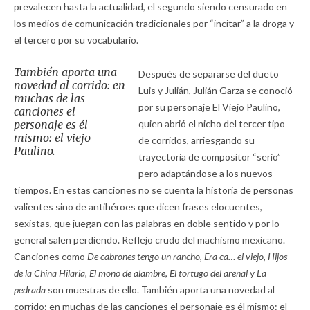
prevalecen hasta la actualidad, el segundo siendo censurado en
los medios de comunicación tradicionales por “incitar” a la droga y
el tercero por su vocabulario.
También aporta una
Después de separarse del dueto
novedad al corrido: en
Luis y Julián, Julián Garza se conoció
muchas de las
por su personaje El Viejo Paulino,
canciones el
personaje es él
quien abrió el nicho del tercer tipo
mismo: el viejo
de corridos, arriesgando su
Paulino.
trayectoria de compositor “serio”
pero adaptándose a los nuevos
tiempos. En estas canciones no se cuenta la historia de personas
valientes sino de antihéroes que dicen frases elocuentes,
sexistas, que juegan con las palabras en doble sentido y por lo
general salen perdiendo. Reflejo crudo del machismo mexicano.
Canciones como
De cabrones tengo un rancho
,
Era ca… el viejo
,
Hijos
de la China Hilaria, El mono de alambre
,
El tortugo del arenal
y
La
pedrada
son muestras de ello. También aporta una novedad al
corrido: en muchas de las canciones el personaje es él mismo: el