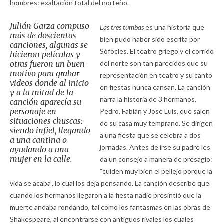
hombres: exaltación total del norteño.
Julián Garza compuso
Las tres tumbas
es una historia que
más de doscientas
bien pudo haber sido escrita por
canciones, algunas se
Sófocles. El teatro griego y el corrido
hicieron películas y
otras fueron un buen
del norte son tan parecidos que su
motivo para grabar
representación en teatro y su canto
videos donde al inicio
en fiestas nunca cansan. La canción
y a la mitad de la
narra la historia de 3 hermanos,
canción aparecía su
personaje en
Pedro, Fabián y José Luis, que salen
situaciones chuscas:
de su casa muy temprano. Se dirigen
siendo infiel, llegando
a una fiesta que se celebra a dos
a una cantina o
jornadas. Antes de irse su padre les
ayudando a una
mujer en la calle.
da un consejo a manera de presagio:
“cuiden muy bien el pellejo porque la
vida se acaba”, lo cual los deja pensando. La canción describe que
cuando los hermanos llegaron a la fiesta nadie presintió que la
muerte andaba rondando, tal como los fantasmas en las obras de
Shakespeare, al encontrarse con antiguos rivales los cuales