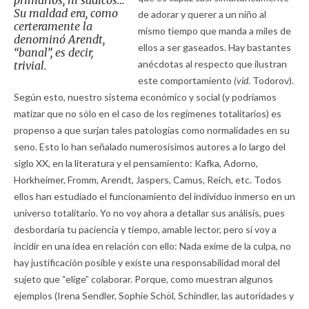
primarios, ni sádicos…
Su maldad era, como
de adorar y querer a un niño al
certeramente la
mismo tiempo que manda a miles de
denominó Arendt,
ellos a ser gaseados. Hay bastantes
“banal”, es decir,
anécdotas al respecto que ilustran
trivial.
este comportamiento
(vid
. Todorov).
Según esto, nuestro sistema económico y social (y podríamos
matizar que no sólo en el caso de los regímenes totalitarios) es
propenso a que surjan tales patologías como normalidades en su
seno. Esto lo han señalado numerosísimos autores a lo largo del
siglo XX, en la literatura y el pensamiento: Kafka, Adorno,
Horkheimer, Fromm, Arendt, Jaspers, Camus, Reich, etc. Todos
ellos han estudiado el funcionamiento del individuo inmerso en un
universo totalitario. Yo no voy ahora a detallar sus análisis, pues
desbordaría tu paciencia y tiempo, amable lector, pero sí voy a
incidir en una idea en relación con ello: Nada exime de la culpa, no
hay justificación posible y existe una responsabilidad moral del
sujeto que “elige” colaborar. Porque, como muestran algunos
ejemplos (Irena Sendler, Sophie Schöl, Schindler, las autoridades y