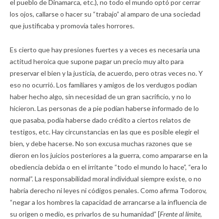
el pueblo de Dinamarca, etc.), no todo el mundo optó por cerrar
los ojos, callarse o hacer su “trabajo” al amparo de una sociedad
que justificaba y promovía tales horrores.
Es cierto que hay presiones fuertes y a veces es necesaria una
actitud heroica que supone pagar un precio muy alto para
preservar el bien y la justicia, de acuerdo, pero otras veces no. Y
eso no ocurrió. Los familiares y amigos de los verdugos podían
haber hecho algo, sin necesidad de un gran sacrificio, y no lo
hicieron. Las personas de a pie podían haberse informado de lo
que pasaba, podía haberse dado crédito a ciertos relatos de
testigos, etc. Hay circunstancias en las que es posible elegir el
bien, y debe hacerse. No son excusa muchas razones que se
dieron en los juicios posteriores a la guerra, como ampararse en la
obediencia debida o en el irritante “todo el mundo lo hace”, “era lo
normal”. La responsabilidad moral individual siempre existe, o no
habría derecho ni leyes ni códigos penales. Como afirma Todorov,
“negar a los hombres la capacidad de arrancarse a la influencia de
su origen o medio, es privarlos de su humanidad” [
Frente al límite,