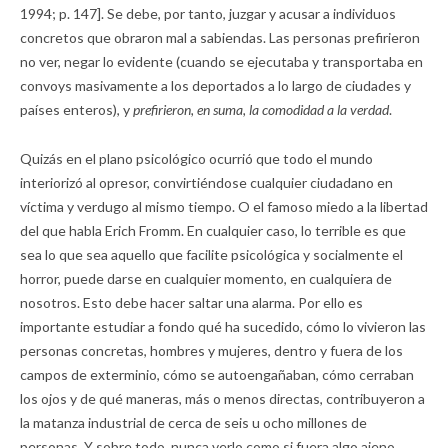
1994; p. 147]. Se debe, por tanto, juzgar y acusar a individuos
concretos que obraron mal a sabiendas. Las personas prefirieron
no ver, negar lo evidente (cuando se ejecutaba y transportaba en
convoys masivamente a los deportados a lo largo de ciudades y
países enteros), y
prefirieron, en suma, la comodidad a la verdad
.
Quizás en el plano psicológico ocurrió que todo el mundo
interiorizó al opresor, convirtiéndose cualquier ciudadano en
víctima y verdugo al mismo tiempo. O el famoso miedo a la libertad
del que habla Erich Fromm. En cualquier caso, lo terrible es que
sea lo que sea aquello que facilite psicológica y socialmente el
horror, puede darse en cualquier momento, en cualquiera de
nosotros. Esto debe hacer saltar una alarma. Por ello es
importante estudiar a fondo qué ha sucedido, cómo lo vivieron las
personas concretas, hombres y mujeres, dentro y fuera de los
campos de exterminio, cómo se autoengañaban, cómo cerraban
los ojos y de qué maneras, más o menos directas, contribuyeron a
la matanza industrial de cerca de seis u ocho millones de
personas. Y sobre todo, nunca verlo como si fuera algo ajeno,