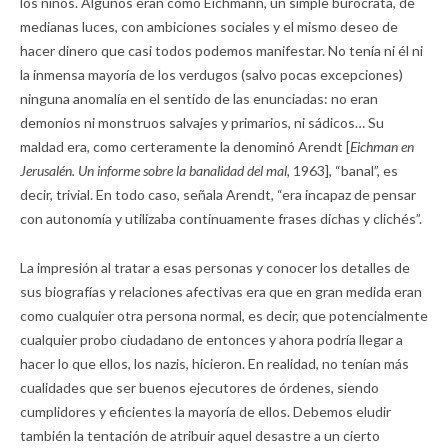
los niños. Algunos eran como Eichmann, un simple burócrata, de
medianas luces, con ambiciones sociales y el mismo deseo de
hacer dinero que casi todos podemos manifestar. No tenía ni él ni
la inmensa mayoría de los verdugos (salvo pocas excepciones)
ninguna anomalía en el sentido de las enunciadas: no eran
demonios ni monstruos salvajes y primarios, ni sádicos… Su
maldad era, como certeramente la denominó Arendt [
Eichman en
Jerusalén. Un informe sobre la banalidad del mal,
1963], “banal”, es
decir, trivial. En todo caso, señala Arendt, “era incapaz de pensar
con autonomía y utilizaba continuamente frases dichas y clichés”.
La impresión al tratar a esas personas y conocer los detalles de
sus biografías y relaciones afectivas era que en gran medida eran
como cualquier otra persona normal, es decir, que potencialmente
cualquier probo ciudadano de entonces y ahora podría llegar a
hacer lo que ellos, los nazis, hicieron. En realidad, no tenían más
cualidades que ser buenos ejecutores de órdenes, siendo
cumplidores y eficientes la mayoría de ellos. Debemos eludir
también la tentación de atribuir aquel desastre a un cierto